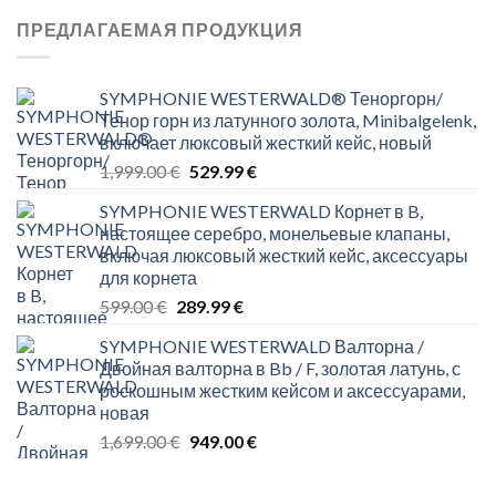
599.00 €.
239.99 €.
ПРЕДЛАГАЕМАЯ ПРОДУКЦИЯ
SYMPHONIE WESTERWALD® Теноргорн/
Тенор горн из латунного золота, Minibalgelenk,
включает люксовый жесткий кейс, новый
Original
Current
1,999.00
€
529.99
€
price
price
SYMPHONIE WESTERWALD Корнет в B,
was:
is:
настоящее серебро, монельевые клапаны,
1,999.00 €.
529.99 €.
включая люксовый жесткий кейс, аксессуары
для корнета
Original
Current
599.00
€
289.99
€
price
price
SYMPHONIE WESTERWALD Валторна /
was:
is:
Двойная валторна в Bb / F, золотая латунь, с
599.00 €.
289.99 €.
роскошным жестким кейсом и аксессуарами,
новая
Original
Current
1,699.00
€
949.00
€
price
price
was:
is: