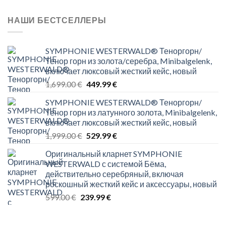
699.00 €.
449.99 €.
НАШИ БЕСТСЕЛЛЕРЫ
SYMPHONIE WESTERWALD® Теноргорн/
Тенор горн из золота/серебра, Minibalgelenk,
включает люксовый жесткий кейс, новый
Original
Current
1,699.00
€
449.99
€
price
price
SYMPHONIE WESTERWALD® Теноргорн/
was:
is:
Тенор горн из латунного золота, Minibalgelenk,
1,699.00 €.
449.99 €.
включает люксовый жесткий кейс, новый
Original
Current
1,999.00
€
529.99
€
price
price
Оригинальный кларнет SYMPHONIE
was:
is:
WESTERWALD с системой Бёма,
1,999.00 €.
529.99 €.
действительно серебряный, включая
роскошный жесткий кейс и аксессуары, новый
Original
Current
599.00
€
239.99
€
price
price
was:
is: