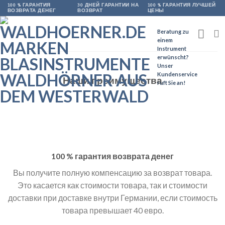
Skip
100 % ГАРАНТИЯ
30 ДНЕЙ ГАРАНТИИ НА
100 % ГАРАНТИЯ ЛУЧШЕЙ
ВОЗВРАТА ДЕНЕГ
ВОЗВРАТ
ЦЕНЫ
to
content
Beratung zu
einem
Instrument
erwünscht?
Unser
Kundenservice
Наши преимущества
ruft Sie an!
100 % гарантия возврата денег
Вы получите полную компенсацию за возврат товара.
Это касается как стоимости товара, так и стоимости
доставки при доставке внутри Германии, если стоимость
товара превышает 40 евро.