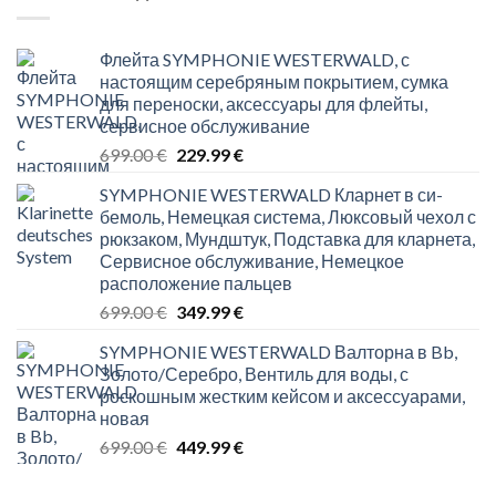
Флейта SYMPHONIE WESTERWALD, с
настоящим серебряным покрытием, сумка
для переноски, аксессуары для флейты,
сервисное обслуживание
Original
Current
699.00
€
229.99
€
price
price
SYMPHONIE WESTERWALD Кларнет в си-
was:
is:
бемоль, Немецкая система, Люксовый чехол с
699.00 €.
229.99 €.
рюкзаком, Мундштук, Подставка для кларнета,
Сервисное обслуживание, Немецкое
расположение пальцев
Original
Current
699.00
€
349.99
€
price
price
SYMPHONIE WESTERWALD Валторна в Bb,
was:
is:
Золото/Серебро, Вентиль для воды, с
699.00 €.
349.99 €.
роскошным жестким кейсом и аксессуарами,
новая
Original
Current
699.00
€
449.99
€
price
price
was:
is: