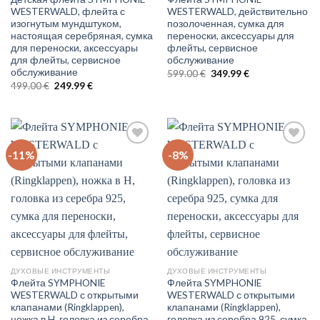
WESTERWALD, флейта с
WESTERWALD, действительно
изогнутым мундштуком,
позолоченная, сумка для
настоящая серебряная, сумка
переноски, аксессуары для
для переноски, аксессуары
флейты, сервисное
для флейты, сервисное
обслуживание
обслуживание
Original
Current
599.00
€
349.99
€
price
price
Original
Current
499.00
€
249.99
€
was:
is:
price
price
599.00 €.
349.99 €.
was:
is:
499.00 €.
249.99 €.
-11%
-8%
Auf
Auf
die
die
Wunschliste
Wunschliste
ДУХОВЫЕ ИНСТРУМЕНТЫ
ДУХОВЫЕ ИНСТРУМЕНТЫ
Флейта SYMPHONIE
Флейта SYMPHONIE
WESTERWALD с открытыми
WESTERWALD с открытыми
клапанами (Ringklappen),
клапанами (Ringklappen),
ножка в H, головка из серебра
головка из серебра 925, сумка