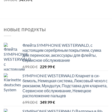
699.00 €.
229.99 €.
price
price
was:
is:
599.00 €.
549.99 €.
НОВЫЕ ПРОДУКТЫ
Флейта SYMPHONIE WESTERWALD, с
настоящим серебряным покрытием, сумка
для переноски, аксессуары для флейты,
сервисное обслуживание
Original
Current
699.00
€
229.99
€
price
price
SYMPHONIE WESTERWALD Кларнет в си-
was:
is:
бемоль, Немецкая система, Люксовый чехол с
699.00 €.
229.99 €.
рюкзаком, Мундштук, Подставка для кларнета,
Сервисное обслуживание, Немецкое
расположение пальцев
Original
Current
699.00
€
349.99
€
price
price
SYMPHONIE WESTERWALD Валторна в Bb,