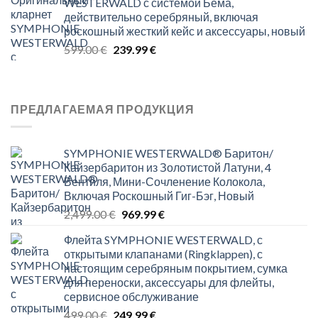
WESTERWALD с системой Бёма,
1,999.00 €.
529.99 €.
действительно серебряный, включая
роскошный жесткий кейс и аксессуары, новый
Original
Current
599.00
€
239.99
€
price
price
was:
is:
599.00 €.
239.99 €.
ПРЕДЛАГАЕМАЯ ПРОДУКЦИЯ
SYMPHONIE WESTERWALD® Баритон/
Кайзербаритон из Золотистой Латуни, 4
Вентиля, Мини-Сочленение Колокола,
Включая Роскошный Гиг-Бэг, Новый
Original
Current
2,499.00
€
969.99
€
price
price
Флейта SYMPHONIE WESTERWALD, с
was:
is:
открытыми клапанами (Ringklappen), с
2,499.00 €.
969.99 €.
настоящим серебряным покрытием, сумка
для переноски, аксессуары для флейты,
сервисное обслуживание
Original
Current
499.00
€
249.99
€