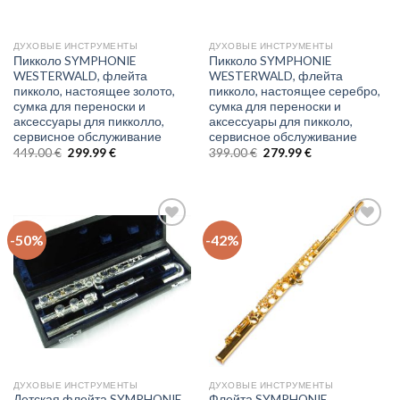
ДУХОВЫЕ ИНСТРУМЕНТЫ
ДУХОВЫЕ ИНСТРУМЕНТЫ
Пикколо SYMPHONIE
Пикколо SYMPHONIE
WESTERWALD, флейта
WESTERWALD, флейта
пикколо, настоящее золото,
пикколо, настоящее серебро,
сумка для переноски и
сумка для переноски и
аксессуары для пикколло,
аксессуары для пикколо,
сервисное обслуживание
сервисное обслуживание
Original
Current
Original
Current
449.00
€
299.99
€
399.00
€
279.99
€
price
price
price
price
was:
is:
was:
is:
449.00 €.
299.99 €.
399.00 €.
279.99 €.
-50%
-42%
Auf
Auf
die
die
Wunschliste
Wunschliste
ДУХОВЫЕ ИНСТРУМЕНТЫ
ДУХОВЫЕ ИНСТРУМЕНТЫ
Детская флейта SYMPHONIE
Флейта SYMPHONIE