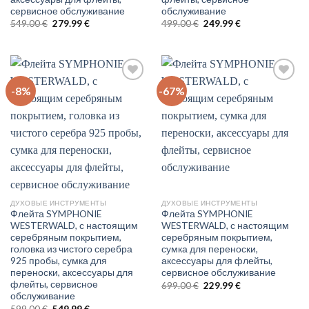
сервисное обслуживание
обслуживание
Original
Current
Original
Current
549.00
€
279.99
€
499.00
€
249.99
€
price
price
price
price
was:
is:
was:
is:
549.00 €.
279.99 €.
499.00 €.
249.99 €.
-8%
-67%
Auf
Auf
die
die
Wunschliste
Wunschliste
ДУХОВЫЕ ИНСТРУМЕНТЫ
ДУХОВЫЕ ИНСТРУМЕНТЫ
Флейта SYMPHONIE
Флейта SYMPHONIE
WESTERWALD, с настоящим
WESTERWALD, с настоящим
серебряным покрытием,
серебряным покрытием,
головка из чистого серебра
сумка для переноски,
925 пробы, сумка для
аксессуары для флейты,
переноски, аксессуары для
сервисное обслуживание
флейты, сервисное
Original
Current
699.00
€
229.99
€
price
price
обслуживание
was:
is:
Original
Current
599.00
€
549.99
€