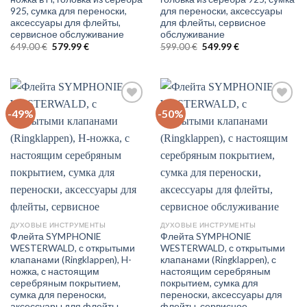
925, сумка для переноски,
для переноски, аксессуары
аксессуары для флейты,
для флейты, сервисное
сервисное обслуживание
обслуживание
Original
Current
Original
Current
649.00
€
579.99
€
599.00
€
549.99
€
price
price
price
price
was:
is:
was:
is:
649.00 €.
579.99 €.
599.00 €.
549.99 €.
-49%
-50%
Auf
Auf
die
die
Wunschliste
Wunschliste
ДУХОВЫЕ ИНСТРУМЕНТЫ
ДУХОВЫЕ ИНСТРУМЕНТЫ
Флейта SYMPHONIE
Флейта SYMPHONIE
WESTERWALD, с открытыми
WESTERWALD, с открытыми
клапанами (Ringklappen), H-
клапанами (Ringklappen), с
ножка, с настоящим
настоящим серебряным
серебряным покрытием,
покрытием, сумка для
сумка для переноски,
переноски, аксессуары для
аксессуары для флейты,
флейты, сервисное