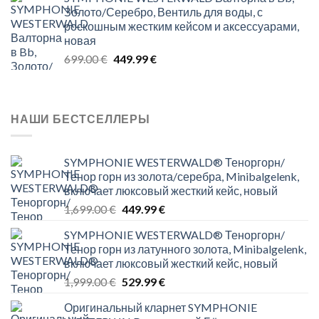
was:
is:
Золото/Серебро, Вентиль для воды, с
699.00 €.
349.99 €.
роскошным жестким кейсом и аксессуарами,
новая
Original
Current
699.00
€
449.99
€
price
price
was:
is:
699.00 €.
449.99 €.
НАШИ БЕСТСЕЛЛЕРЫ
SYMPHONIE WESTERWALD® Теноргорн/
Тенор горн из золота/серебра, Minibalgelenk,
включает люксовый жесткий кейс, новый
Original
Current
1,699.00
€
449.99
€
price
price
SYMPHONIE WESTERWALD® Теноргорн/
was:
is:
Тенор горн из латунного золота, Minibalgelenk,
1,699.00 €.
449.99 €.
включает люксовый жесткий кейс, новый
Original
Current
1,999.00
€
529.99
€
price
price
Оригинальный кларнет SYMPHONIE
was:
is: