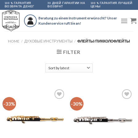
Skip
100 % ГАРАНТИЯ
30 ДНЕЙ ГАРАНТИИ НА
100 % ГАРАНТИЯ ЛУЧШЕЙ
ВОЗВРАТА ДЕНЕГ
ВОЗВРАТ
ЦЕНЫ
to
content
Beratung zu einem Instrument erwünscht? Unser
Kundenservice ruft Sie an!
HOME
/
ДУХОВЫЕ ИНСТРУМЕНТЫ
/
ФЛЕЙТЫ/ПИККОЛОФЛЕЙТЫ
FILTER
-33%
-30%
Auf
Auf
die
die
Wunschliste
Wunschliste