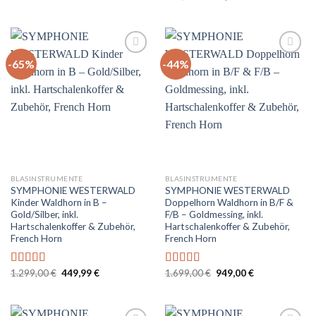
war:
ist:
Preis
Preis
5
mit
5.00
von
599,00 €
249,99 €.
war:
ist:
5
899,99 €
399,99 €.
-65%
-44%
Auf
Auf
die
die
Wunschliste
Wunschliste
BLASINSTRUMENTE
BLASINSTRUMENTE
SYMPHONIE WESTERWALD
SYMPHONIE WESTERWALD
Kinder Waldhorn in B –
Doppelhorn Waldhorn in B/F &
Gold/Silber, inkl.
F/B – Goldmessing, inkl.
Hartschalenkoffer & Zubehör,
Hartschalenkoffer & Zubehör,
French Horn
French Horn
Ursprünglicher
Aktueller
Ursprünglicher
Aktueller
1.299,00
€
449,99
€
1.699,00
€
949,00
€
Bewertet
Bewertet
Preis
Preis
Preis
Preis
mit
5.00
von
mit
4.75
war:
ist:
war:
ist:
5
von 5
1.299,00 €
449,99 €.
1.699,00 €
949,00 €.