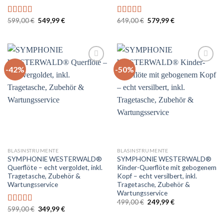
Ursprünglicher
Aktueller
Ursprünglicher
Aktueller
599,00
€
549,99
€
649,00
€
579,99
€
Bewertet
Bewertet
Preis
Preis
Preis
Preis
mit
5.00
von
mit
5.00
von
war:
ist:
war:
ist:
5
5
599,00 €
549,99 €.
649,00 €
579,99 €.
-42%
-50%
Auf
Auf
die
die
Wunschliste
Wunschliste
BLASINSTRUMENTE
BLASINSTRUMENTE
SYMPHONIE WESTERWALD®
SYMPHONIE WESTERWALD®
Querflöte – echt vergoldet, inkl.
Kinder-Querflöte mit gebogenem
Tragetasche, Zubehör &
Kopf – echt versilbert, inkl.
Wartungsservice
Tragetasche, Zubehör &
Wartungsservice
Ursprünglicher
Aktueller
499,00
€
249,99
€
Preis
Preis
Ursprünglicher
Aktueller
599,00
€
349,99
€
Bewertet
war:
ist:
Preis
Preis
mit
5.00
von
499,00 €
249,99 €.
war:
ist: