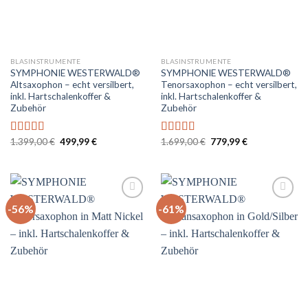
BLASINSTRUMENTE
BLASINSTRUMENTE
SYMPHONIE WESTERWALD®
SYMPHONIE WESTERWALD®
Altsaxophon – echt versilbert,
Tenorsaxophon – echt versilbert,
inkl. Hartschalenkoffer &
inkl. Hartschalenkoffer &
Zubehör
Zubehör
Ursprünglicher
Aktueller
Ursprünglicher
Aktueller
1.399,00
€
499,99
€
1.699,00
€
779,99
€
Bewertet
Bewertet
Preis
Preis
Preis
Preis
mit
5.00
von
mit
5.00
von
war:
ist:
war:
ist:
5
5
1.399,00 €
499,99 €.
1.699,00 €
779,99 €.
-56%
-61%
Auf
Auf
die
die
Wunschliste
Wunschliste