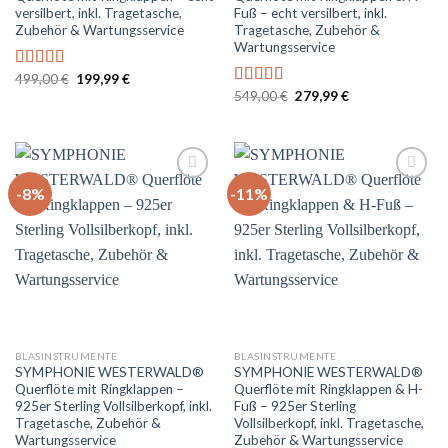
versilbert, inkl. Tragetasche,
Fuß – echt versilbert, inkl.
Zubehör & Wartungsservice
Tragetasche, Zubehör &
Wartungsservice
Ursprünglicher
Aktueller
499,00
€
199,99
€
Bewertet
Preis
Preis
Ursprünglicher
Aktueller
mit
5.00
von
549,00
€
279,99
€
Bewertet
war:
ist:
Preis
Preis
5
mit
5.00
von
499,00 €
199,99 €.
war:
ist:
5
549,00 €
279,99 €.
-8%
-11%
Auf
Auf
die
die
Wunschliste
Wunschliste
BLASINSTRUMENTE
BLASINSTRUMENTE
SYMPHONIE WESTERWALD®
SYMPHONIE WESTERWALD®
Querflöte mit Ringklappen –
Querflöte mit Ringklappen & H-
925er Sterling Vollsilberkopf, inkl.
Fuß – 925er Sterling
Tragetasche, Zubehör &
Vollsilberkopf, inkl. Tragetasche,
Wartungsservice
Zubehör & Wartungsservice