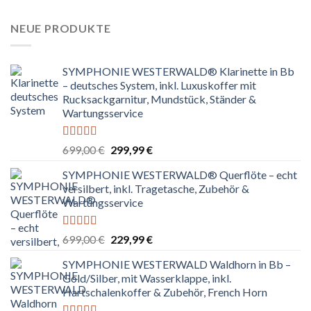
NEUE PRODUKTE
SYMPHONIE WESTERWALD® Klarinette in Bb
– deutsches System, inkl. Luxuskoffer mit
Rucksackgarnitur, Mundstück, Ständer &
Wartungsservice
Bewertet
Ursprünglicher
Aktueller
699,00
€
299,99
€
mit
4.80
Preis
Preis
von 5
SYMPHONIE WESTERWALD® Querflöte – echt
war:
ist:
versilbert, inkl. Tragetasche, Zubehör &
699,00 €
299,99 €.
Wartungsservice
Bewertet
Ursprünglicher
Aktueller
699,00
€
229,99
€
mit
4.83
Preis
Preis
von 5
SYMPHONIE WESTERWALD Waldhorn in Bb –
war:
ist:
Gold/Silber, mit Wasserklappe, inkl.
699,00 €
229,99 €.
Hartschalenkoffer & Zubehör, French Horn