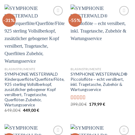
5
599,00 €
349,99 €.
-31%
-55%
Auf
Auf
die
die
Wunschliste
Wunschliste
BLASINSTRUMENTE
BLASINSTRUMENTE
SYMPHONIE WESTERWALD
SYMPHONIE WESTERWALD®
Kinderquerflöte/Querflöte/Flöte,
Piccoloflöte – echt versilbert,
925 sterling Vollsilberkopf,
inkl. Tragetasche, Zubehör &
zusätzlicher gebogener Kopf
Wartungsservice
versilbert, Tragetasche,
Querflöten Zubehör,
Ursprünglicher
Aktueller
399,00
€
179,99
€
Bewertet
Wartungsservice
Preis
Preis
mit
5.00
von
Ursprünglicher
Aktueller
649,00
€
449,00
€
war:
ist:
Preis
Preis
5
399,00 €
179,99 €.
war:
ist:
649,00 €
449,00 €.