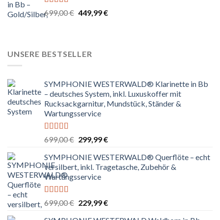
Bewertet
Ursprünglicher
Aktueller
699,00
€
449,99
€
mit
4.67
Preis
Preis
von 5
war:
ist:
699,00 €
449,99 €.
UNSERE BESTSELLER
SYMPHONIE WESTERWALD® Klarinette in Bb
– deutsches System, inkl. Luxuskoffer mit
Rucksackgarnitur, Mundstück, Ständer &
Wartungsservice
Bewertet
Ursprünglicher
Aktueller
699,00
€
299,99
€
mit
4.80
Preis
Preis
von 5
SYMPHONIE WESTERWALD® Querflöte – echt
war:
ist:
versilbert, inkl. Tragetasche, Zubehör &
699,00 €
299,99 €.
Wartungsservice
Bewertet
Ursprünglicher
Aktueller
699,00
€
229,99
€
mit
4.83
Preis
Preis
von 5