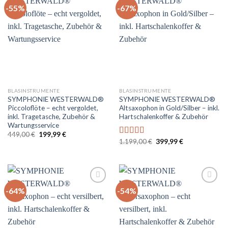
-55%
-67%
Auf
Auf
die
die
Wunschliste
Wunschliste
BLASINSTRUMENTE
BLASINSTRUMENTE
SYMPHONIE WESTERWALD®
SYMPHONIE WESTERWALD®
Piccoloflöte – echt vergoldet,
Altsaxophon in Gold/Silber – inkl.
inkl. Tragetasche, Zubehör &
Hartschalenkoffer & Zubehör
Wartungsservice
Ursprünglicher
Aktueller
449,00
€
199,99
€
Preis
Preis
Ursprünglicher
Aktueller
1.199,00
€
399,99
€
Bewertet
war:
ist:
Preis
Preis
mit
5.00
von
449,00 €
199,99 €.
war:
ist:
5
1.199,00 €
399,99 €.
-64%
-54%
Auf
Auf
die
die
Wunschliste
Wunschliste