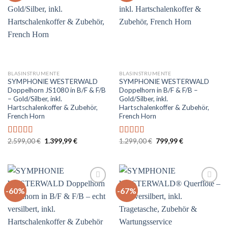
Auf
Auf
die
die
Wunschliste
Wunschliste
BLASINSTRUMENTE
BLASINSTRUMENTE
SYMPHONIE WESTERWALD
SYMPHONIE WESTERWALD
Doppelhorn JS1080 in B/F & F/B
Doppelhorn in B/F & F/B –
– Gold/Silber, inkl.
Gold/Silber, inkl.
Hartschalenkoffer & Zubehör,
Hartschalenkoffer & Zubehör,
French Horn
French Horn
Ursprünglicher
Aktueller
Ursprünglicher
Aktueller
2.599,00
€
1.399,99
€
1.299,00
€
799,99
€
Bewertet
Bewertet
Preis
Preis
Preis
Preis
mit
5.00
von
mit
5.00
von
war:
ist:
war:
ist:
5
5
2.599,00 €
1.399,99 €.
1.299,00 €
799,99 €.
-60%
-67%
Auf
Auf
die
die
Wunschliste
Wunschliste