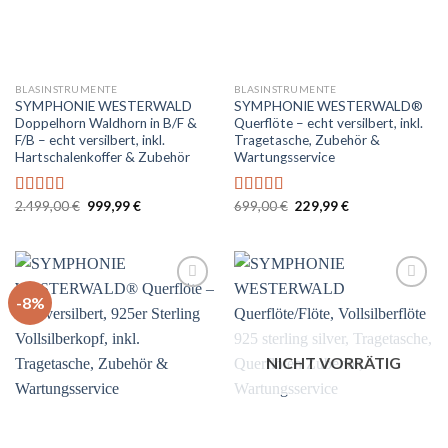
BLASINSTRUMENTE
BLASINSTRUMENTE
SYMPHONIE WESTERWALD
SYMPHONIE WESTERWALD®
Doppelhorn Waldhorn in B/F &
Querflöte – echt versilbert, inkl.
F/B – echt versilbert, inkl.
Tragetasche, Zubehör &
Hartschalenkoffer & Zubehör
Wartungsservice
Ursprünglicher
Aktueller
Ursprünglicher
Aktueller
2.499,00
€
999,99
€
699,00
€
229,99
€
Bewertet
Bewertet
Preis
Preis
Preis
Preis
mit
5.00
von
mit
4.83
war:
ist:
war:
ist:
5
von 5
2.499,00 €
999,99 €.
699,00 €
229,99 €.
-8%
Auf
Auf
die
die
Wunschliste
Wunschliste
NICHT VORRÄTIG