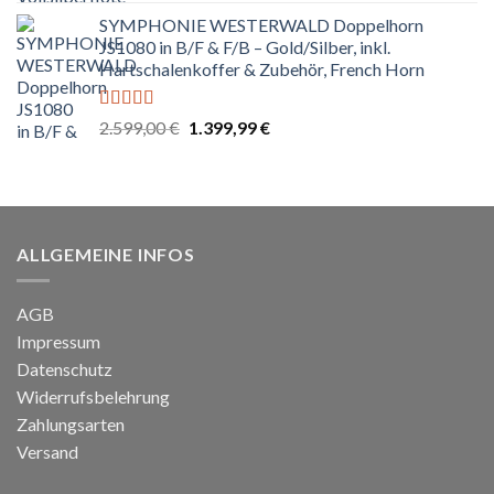
SYMPHONIE WESTERWALD Doppelhorn
JS1080 in B/F & F/B – Gold/Silber, inkl.
Hartschalenkoffer & Zubehör, French Horn
Bewertet
Ursprünglicher
Aktueller
2.599,00
€
1.399,99
€
mit
5.00
von
Preis
Preis
5
war:
ist:
2.599,00 €
1.399,99 €.
ALLGEMEINE INFOS
AGB
Impressum
Datenschutz
Widerrufsbelehrung
Zahlungsarten
Versand