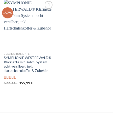
-67%
Auf
die
Wunschliste
BLASINSTRUMENTE
SYMPHONIE WESTERWALD®
Klarinette mit Böhm-System –
echt versilbert, inkl.
Hartschalenkoffer & Zubehör
Ursprünglicher
Aktueller
599,00
€
199,99
€
Bewertet
Preis
Preis
mit
5.00
von
war:
ist:
5
599,00 €
199,99 €.