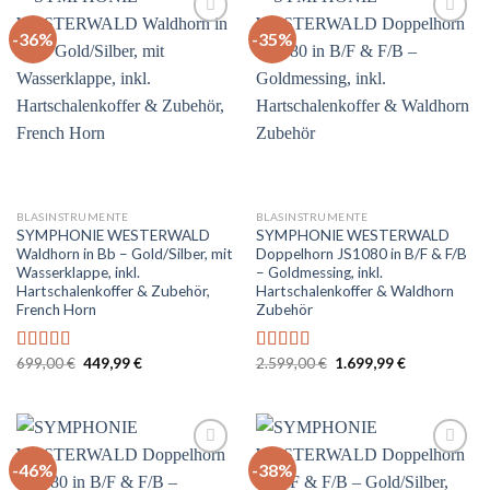
-36%
-35%
Auf
Auf
die
die
Wunschliste
Wunschliste
BLASINSTRUMENTE
BLASINSTRUMENTE
SYMPHONIE WESTERWALD
SYMPHONIE WESTERWALD
Waldhorn in Bb – Gold/Silber, mit
Doppelhorn JS1080 in B/F & F/B
Wasserklappe, inkl.
– Goldmessing, inkl.
Hartschalenkoffer & Zubehör,
Hartschalenkoffer & Waldhorn
French Horn
Zubehör
Ursprünglicher
Aktueller
Ursprünglicher
Aktueller
699,00
€
449,99
€
2.599,00
€
1.699,99
€
Bewertet
Bewertet
Preis
Preis
Preis
Preis
mit
4.67
mit
5.00
von
war:
ist:
war:
ist:
von 5
5
699,00 €
449,99 €.
2.599,00 €
1.699,99 €.
-46%
-38%