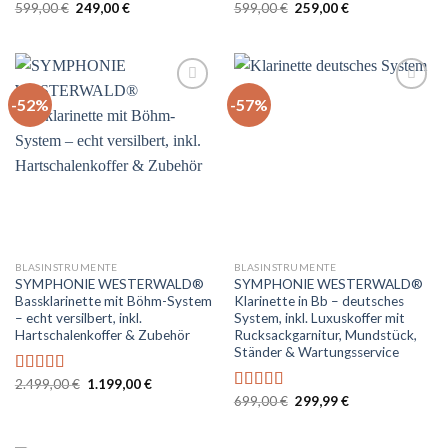
Ursprünglicher
Aktueller
Ursprünglicher
Aktueller
599,00
€
249,00
€
599,00
€
259,00
€
Bewertet
Bewertet
Preis
Preis
Preis
Preis
mit
5.00
von
mit
5.00
von
war:
ist:
war:
ist:
5
5
599,00 €
249,00 €.
599,00 €
259,00 €.
-52%
-57%
Auf
Auf
die
die
Wunschliste
Wunschliste
BLASINSTRUMENTE
BLASINSTRUMENTE
SYMPHONIE WESTERWALD®
SYMPHONIE WESTERWALD®
Bassklarinette mit Böhm-System
Klarinette in Bb – deutsches
– echt versilbert, inkl.
System, inkl. Luxuskoffer mit
Hartschalenkoffer & Zubehör
Rucksackgarnitur, Mundstück,
Ständer & Wartungsservice
Ursprünglicher
Aktueller
2.499,00
€
1.199,00
€
Bewertet
Preis
Preis
Ursprünglicher
Aktueller
mit
4.00
699,00
€
299,99
€
Bewertet
war:
ist:
Preis
Preis
von 5
mit
4.80
2.499,00 €
1.199,00 €.
war:
ist:
von 5
699,00 €
299,99 €.