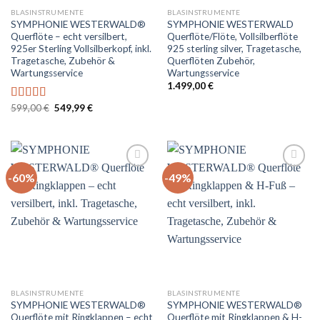
BLASINSTRUMENTE
BLASINSTRUMENTE
SYMPHONIE WESTERWALD®
SYMPHONIE WESTERWALD
Querflöte – echt versilbert,
Querflöte/Flöte, Vollsilberflöte
925er Sterling Vollsilberkopf, inkl.
925 sterling silver, Tragetasche,
Tragetasche, Zubehör &
Querflöten Zubehör,
Wartungsservice
Wartungsservice
1.499,00
€
Ursprünglicher
Aktueller
599,00
€
549,99
€
Bewertet
Preis
Preis
mit
5.00
von
war:
ist:
5
599,00 €
549,99 €.
-60%
-49%
Auf
Auf
die
die
Wunschliste
Wunschliste
BLASINSTRUMENTE
BLASINSTRUMENTE
SYMPHONIE WESTERWALD®
SYMPHONIE WESTERWALD®
Querflöte mit Ringklappen – echt
Querflöte mit Ringklappen & H-