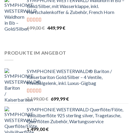
SYMPHONIE WESTERWALD Waldhorn in Bb –
war:
ist:
Gold/Silber, mit Wasserklappe, inkl.
699,00 €
229,99 €.
Hartschalenkoffer & Zubehör, French Horn
Bewertet
Ursprünglicher
Aktueller
699,00
€
449,99
€
mit
4.67
Preis
Preis
von 5
war:
ist:
699,00 €
449,99 €.
PRODUKTE IM ANGEBOT
SYMPHONIE WESTERWALD® Bariton /
Kaiserbariton Gold/Silber – 4 Ventile,
Minibalgelenk, inkl. Luxus-Gigbag
Bewertet
Ursprünglicher
Aktueller
2.199,00
€
699,99
€
mit
4.83
Preis
Preis
von 5
SYMPHONIE WESTERWALD Querflöte/Flöte,
war:
ist:
Vollsilberflöte 925 sterling silver, Tragetasche,
2.199,00 €
699,99 €.
Querflöten Zubehör, Wartungsservice
1.499,00
€