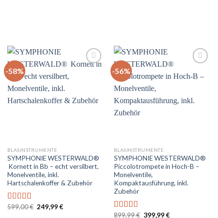
-58%
-56%
Auf
Auf
die
die
Wunschliste
Wunschliste
BLASINSTRUMENTE
BLASINSTRUMENTE
SYMPHONIE WESTERWALD®
SYMPHONIE WESTERWALD®
Kornett in Bb – echt versilbert,
Piccolotrompete in Hoch-B –
Monelventile, inkl.
Monelventile,
Hartschalenkoffer & Zubehör
Kompaktausführung, inkl.
Zubehör
Ursprünglicher
Aktueller
599,00
€
249,99
€
Bewertet
Preis
Preis
Ursprünglicher
Aktueller
mit
5.00
von
899,99
€
399,99
€
Bewertet