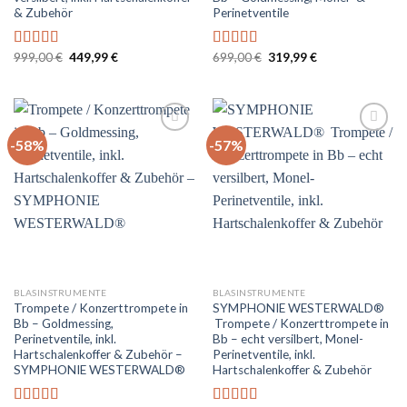
& Zubehör
Perinetventile
Ursprünglicher
Aktueller
Ursprünglicher
Aktueller
999,00
€
449,99
€
699,00
€
319,99
€
Bewertet
Bewertet
Preis
Preis
Preis
Preis
mit
5.00
von
mit
5.00
von
war:
ist:
war:
ist:
5
5
999,00 €
449,99 €.
699,00 €
319,99 €.
-58%
-57%
Auf
Auf
die
die
Wunschliste
Wunschliste
BLASINSTRUMENTE
BLASINSTRUMENTE
Trompete / Konzerttrompete in
SYMPHONIE WESTERWALD®
Bb – Goldmessing,
Trompete / Konzerttrompete in
Perinetventile, inkl.
Bb – echt versilbert, Monel-
Hartschalenkoffer & Zubehör –
Perinetventile, inkl.
SYMPHONIE WESTERWALD®
Hartschalenkoffer & Zubehör