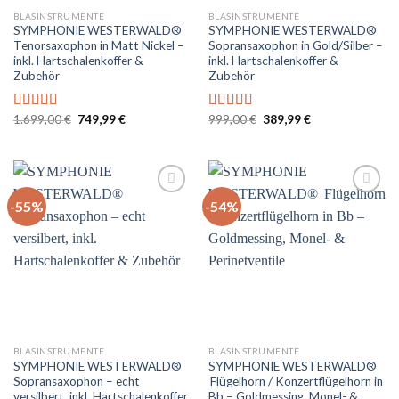
BLASINSTRUMENTE
BLASINSTRUMENTE
SYMPHONIE WESTERWALD®
SYMPHONIE WESTERWALD®
Tenorsaxophon in Matt Nickel –
Sopransaxophon in Gold/Silber –
inkl. Hartschalenkoffer &
inkl. Hartschalenkoffer &
Zubehör
Zubehör
Ursprünglicher
Aktueller
Ursprünglicher
Aktueller
1.699,00
€
749,99
€
999,00
€
389,99
€
Bewertet
Bewertet
Preis
Preis
Preis
Preis
mit
5.00
von
mit
5.00
von
war:
ist:
war:
ist:
5
5
1.699,00 €
749,99 €.
999,00 €
389,99 €.
-55%
-54%
Auf
Auf
die
die
Wunschliste
Wunschliste
BLASINSTRUMENTE
BLASINSTRUMENTE
SYMPHONIE WESTERWALD®
SYMPHONIE WESTERWALD®
Sopransaxophon – echt
Flügelhorn / Konzertflügelhorn in
versilbert, inkl. Hartschalenkoffer
Bb – Goldmessing, Monel- &