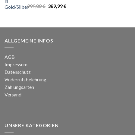
Bewertet
Ursprünglicher
Aktueller
999,00
€
389,99
€
mit
5.00
von
Preis
Preis
5
war:
ist:
999,00 €
389,99 €.
ALLGEMEINE INFOS
AGB
Impressum
Datenschutz
Widerrufsbelehrung
Zahlungsarten
Versand
UNSERE KATEGORIEN