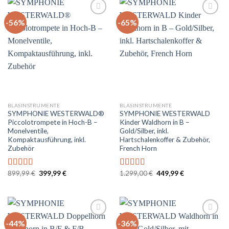
-56%
-65%
Auf
Auf
die
die
Wunschliste
Wunschliste
BLASINSTRUMENTE
BLASINSTRUMENTE
SYMPHONIE WESTERWALD®
SYMPHONIE WESTERWALD
Piccolotrompete in Hoch-B –
Kinder Waldhorn in B –
Monelventile,
Gold/Silber, inkl.
Kompaktausführung, inkl.
Hartschalenkoffer & Zubehör,
Zubehör
French Horn
Ursprünglicher
Aktueller
Ursprünglicher
Aktueller
899,99
€
399,99
€
1.299,00
€
449,99
€
Bewertet
Bewertet
Preis
Preis
Preis
Preis
mit
5.00
von
mit
5.00
von
war:
ist:
war:
ist:
5
5
899,99 €
399,99 €.
1.299,00 €
449,99 €.
-44%
-36%