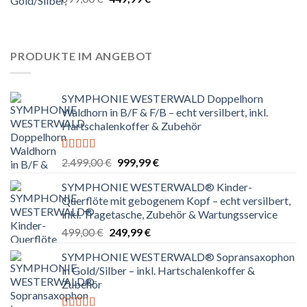
mit
4.67
Preis
Preis
von 5
war:
ist:
699,00 €
449,99 €.
PRODUKTE IM ANGEBOT
SYMPHONIE WESTERWALD Doppelhorn
Waldhorn in B/F & F/B – echt versilbert, inkl.
Hartschalenkoffer & Zubehör
Bewertet
Ursprünglicher
Aktueller
2.499,00
€
999,99
€
mit
5.00
von
Preis
Preis
5
SYMPHONIE WESTERWALD® Kinder-
war:
ist:
Querflöte mit gebogenem Kopf – echt versilbert,
2.499,00 €
999,99 €.
inkl. Tragetasche, Zubehör & Wartungsservice
Ursprünglicher
Aktueller
499,00
€
249,99
€
Preis
Preis
SYMPHONIE WESTERWALD® Sopransaxophon
war:
ist:
in Gold/Silber – inkl. Hartschalenkoffer &
499,00 €
249,99 €.
Zubehör