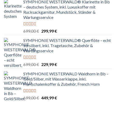
SYMPHONIE WESTERWALD® Klarinette in Bb
– deutsches System, inkl. Luxuskoffer mit
Rucksackgarnitur, Mundstück, Ständer &
Wartungsservice
Bewertet
Ursprünglicher
Aktueller
699,00
€
299,99
€
mit
4.80
Preis
Preis
von 5
SYMPHONIE WESTERWALD® Querflöte – echt
war:
ist:
versilbert, inkl. Tragetasche, Zubehör &
699,00 €
299,99 €.
Wartungsservice
Bewertet
Ursprünglicher
Aktueller
699,00
€
229,99
€
mit
4.83
Preis
Preis
von 5
SYMPHONIE WESTERWALD Waldhorn in Bb –
war:
ist:
Gold/Silber, mit Wasserklappe, inkl.
699,00 €
229,99 €.
Hartschalenkoffer & Zubehör, French Horn
Bewertet
Ursprünglicher
Aktueller
699,00
€
449,99
€
mit
4.67
Preis
Preis
von 5
war:
ist:
699,00 €
449,99 €.