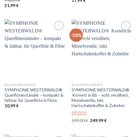
17,99
€
21,99
€
-58%
Auf
Auf
die
die
Wunschliste
Wunschliste
BLASINSTRUMENTE
BLASINSTRUMENTE
SYMPHONIE WESTERWALD®
SYMPHONIE WESTERWALD®
Querflötenständer – kompakt &
Kornett in Bb – echt versilbert,
faltbar, für Querflöte & Flöte
Monelventile, inkl.
Hartschalenkoffer & Zubehör
10,99
€
Ursprünglicher
Aktueller
599,00
€
249,99
€
Bewertet
Preis
Preis
mit
5.00
von
war:
ist:
5
599,00 €
249,99 €.