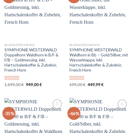
Auf
Auf
die
die
Wunschliste
Wunschliste
BLASINSTRUMENTE
BLASINSTRUMENTE
SYMPHONIE WESTERWALD
SYMPHONIE WESTERWALD
Doppelhorn Waldhorn in B/F &
Waldhorn in Bb – Gold/Silber, mit
F/B – Goldmessing, inkl.
Wasserklappe, inkl.
Hartschalenkoffer & Zubehör,
Hartschalenkoffer & Zubehör,
French Horn
French Horn
Ursprünglicher
Aktueller
Ursprünglicher
Aktueller
1.699,00
€
949,00
€
699,00
€
449,99
€
Bewertet
Bewertet
Preis
Preis
Preis
Preis
mit
4.75
mit
4.67
war:
ist:
war:
ist:
von 5
von 5
1.699,00 €
949,00 €.
699,00 €
449,99 €.
-35%
-46%
Auf
Auf
die
die
Wunschliste
Wunschliste