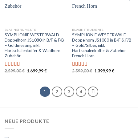
BLASINSTRUMENTE
BLASINSTRUMENTE
SYMPHONIE WESTERWALD
SYMPHONIE WESTERWALD
Doppelhorn JS1080 in B/F & F/B
Doppelhorn JS1080 in B/F & F/B
– Goldmessing, inkl.
– Gold/Silber, inkl.
Hartschalenkoffer & Waldhorn
Hartschalenkoffer & Zubehör,
Zubehör
French Horn
Ursprünglicher
Aktueller
Ursprünglicher
Aktueller
2.599,00
€
1.699,99
€
2.599,00
€
1.399,99
€
Bewertet
Bewertet
Preis
Preis
Preis
Preis
mit
5.00
von
mit
5.00
von
war:
ist:
war:
ist:
5
5
2.599,00 €
1.699,99 €.
2.599,00 €
1.399,99 €.
1
2
3
4
NEUE PRODUKTE