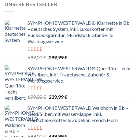
UNSERE BESTSELLER
SYMPHONIE WESTERWALD® Klarinette in Bb
– deutsches System, inkl. Luxuskoffer mit
Rucksackgarnitur, Mundstück, Ständer &
Wartungsservice
Bewertet
Ursprünglicher
Aktueller
699,00
€
299,99
€
mit
4.80
Preis
Preis
von 5
SYMPHONIE WESTERWALD® Querflöte – echt
war:
ist:
versilbert, inkl. Tragetasche, Zubehör &
699,00 €
299,99 €.
Wartungsservice
Bewertet
Ursprünglicher
Aktueller
699,00
€
229,99
€
mit
4.83
Preis
Preis
von 5
SYMPHONIE WESTERWALD Waldhorn in Bb –
war:
ist:
Gold/Silber, mit Wasserklappe, inkl.
699,00 €
229,99 €.
Hartschalenkoffer & Zubehör, French Horn
Bewertet
Ursprünglicher
Aktueller
699,00
€
449,99
€