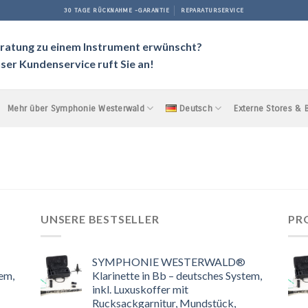
30 TAGE RÜCKNAHME -GARANTIE
REPARATURSERVICE
ratung zu einem Instrument erwünscht?
ser Kundenservice ruft Sie an!
Mehr über Symphonie Westerwald
Deutsch
Externe Stores &
UNSERE BESTSELLER
PR
SYMPHONIE WESTERWALD®
tem,
Klarinette in Bb – deutsches System,
inkl. Luxuskoffer mit
Rucksackgarnitur, Mundstück,