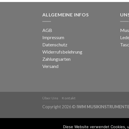
ALLGEMEINE INFOS
UN
AGB
Mus
Impressum
Led
Datenschutz
Tasc
Widerrufsbelehrung
Zahlungsarten
Versand
Über Uns
Kontakt
Copyright 2026 ©
IWM MUSIKINSTRUMENT
Diese Website verwendet Cookies, u