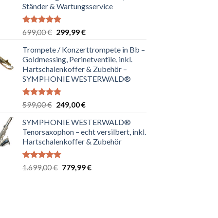
Ständer & Wartungsservice
Bewertet
Ursprünglicher
Aktueller
699,00
€
299,99
€
mit
4.80
Preis
Preis
von 5
Trompete / Konzerttrompete in Bb –
war:
ist:
Goldmessing, Perinetventile, inkl.
699,00 €
299,99 €.
Hartschalenkoffer & Zubehör –
SYMPHONIE WESTERWALD®
Bewertet
Ursprünglicher
Aktueller
599,00
€
249,00
€
mit
5.00
Preis
Preis
von 5
SYMPHONIE WESTERWALD®
war:
ist:
Tenorsaxophon – echt versilbert, inkl.
599,00 €
249,00 €.
Hartschalenkoffer & Zubehör
Bewertet
Ursprünglicher
Aktueller
1.699,00
€
779,99
€
mit
5.00
Preis
Preis
von 5
war:
ist:
1.699,00 €
779,99 €.