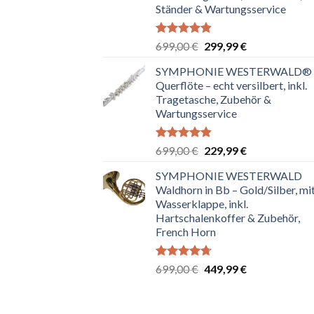
Ständer & Wartungsservice
Bewertet
Ursprünglicher
Aktueller
699,00
€
299,99
€
mit
4.80
Preis
Preis
von 5
SYMPHONIE WESTERWALD®
war:
ist:
Querflöte – echt versilbert, inkl.
699,00 €
299,99 €.
Tragetasche, Zubehör &
Wartungsservice
Bewertet
Ursprünglicher
Aktueller
699,00
€
229,99
€
mit
4.83
Preis
Preis
von 5
SYMPHONIE WESTERWALD
war:
ist:
Waldhorn in Bb – Gold/Silber, mi
699,00 €
229,99 €.
Wasserklappe, inkl.
Hartschalenkoffer & Zubehör,
French Horn
Bewertet
Ursprünglicher
Aktueller
699,00
€
449,99
€
mit
4.67
Preis
Preis
von 5
war:
ist:
699,00 €
449,99 €.