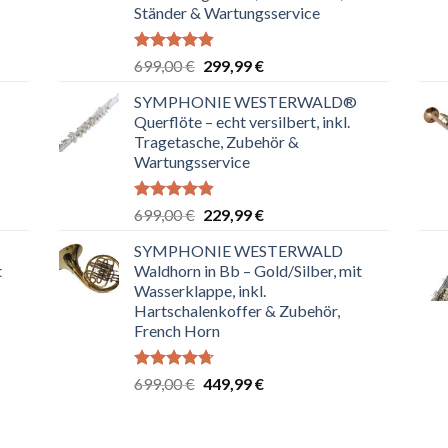
Ständer & Wartungsservice
Bewertet
Ursprünglicher
Aktueller
699,00
€
299,99
€
mit
4.80
Preis
Preis
von 5
SYMPHONIE WESTERWALD®
war:
ist:
Querflöte – echt versilbert, inkl.
699,00 €
299,99 €.
Tragetasche, Zubehör &
Wartungsservice
Bewertet
Ursprünglicher
Aktueller
699,00
€
229,99
€
mit
4.83
Preis
Preis
von 5
SYMPHONIE WESTERWALD
war:
ist:
t
Waldhorn in Bb – Gold/Silber, mit
699,00 €
229,99 €.
Wasserklappe, inkl.
Hartschalenkoffer & Zubehör,
French Horn
Bewertet
Ursprünglicher
Aktueller
699,00
€
449,99
€
mit
4.67
Preis
Preis
von 5
war:
ist:
699,00 €
449,99 €.