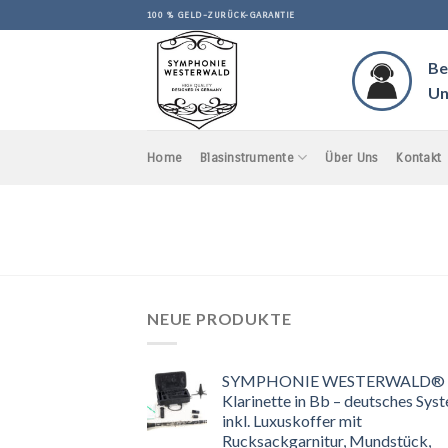
Skip
100 % GELD-ZURÜCK-GARANTIE
to
content
Be
Un
Home
Blasinstrumente
Über Uns
Kontakt
NEUE PRODUKTE
SYMPHONIE WESTERWALD®
Klarinette in Bb – deutsches Sys
inkl. Luxuskoffer mit
Rucksackgarnitur, Mundstück,