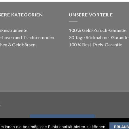
SERE KATEGORIEN
UNSERE VORTEILE
ikinstrumente
100 % Geld-Zurück-Garantie
erhosen und Trachtenmoden
30 Tage Rücknahme -Garantie
hen & Geldbörsen
100 % Best-Preis-Garantie
E
VERTRAG WIDERRUFEN
m Ihnen die bestmögliche Funktionalität bieten zu können.
ERLAU