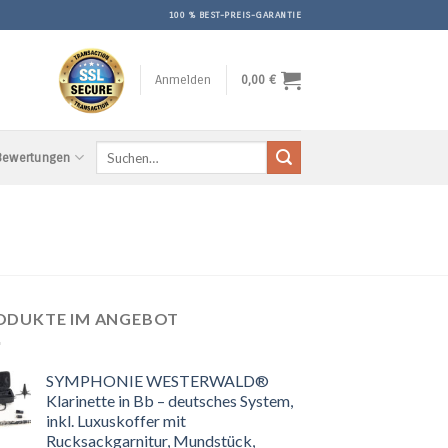
100 % BEST-PREIS-GARANTIE
Anmelden
0,00
€
Suchen
 Bewertungen
nach:
ODUKTE IM ANGEBOT
SYMPHONIE WESTERWALD®
Klarinette in Bb – deutsches System,
inkl. Luxuskoffer mit
Rucksackgarnitur, Mundstück,