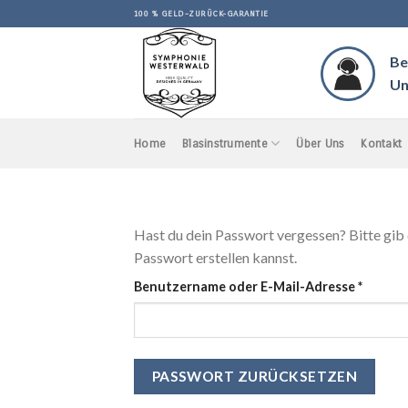
Skip
100 % GELD-ZURÜCK-GARANTIE
to
content
Be
Un
Home
Blasinstrumente
Über Uns
Kontakt
Hast du dein Passwort vergessen? Bitte gib 
Passwort erstellen kannst.
Erforde
Benutzername oder E-Mail-Adresse
*
PASSWORT ZURÜCKSETZEN