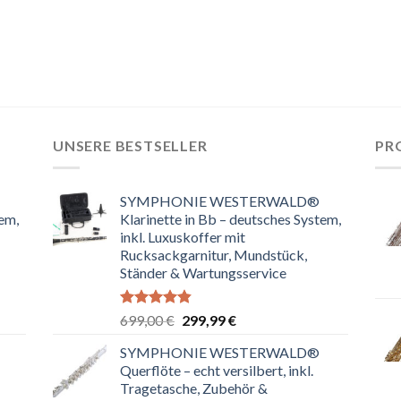
UNSERE BESTSELLER
PR
SYMPHONIE WESTERWALD®
tem,
Klarinette in Bb – deutsches System,
inkl. Luxuskoffer mit
Rucksackgarnitur, Mundstück,
Ständer & Wartungsservice
Bewertet
Ursprünglicher
Aktueller
699,00
€
299,99
€
mit
4.80
Preis
Preis
von 5
SYMPHONIE WESTERWALD®
war:
ist:
Querflöte – echt versilbert, inkl.
699,00 €
299,99 €.
Tragetasche, Zubehör &