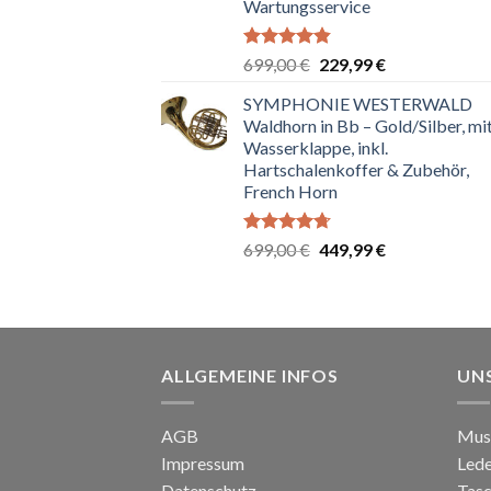
Wartungsservice
Bewertet
Ursprünglicher
Aktueller
699,00
€
229,99
€
mit
4.83
Preis
Preis
von 5
SYMPHONIE WESTERWALD
war:
ist:
Waldhorn in Bb – Gold/Silber, mi
699,00 €
229,99 €.
Wasserklappe, inkl.
Hartschalenkoffer & Zubehör,
French Horn
Bewertet
Ursprünglicher
Aktueller
699,00
€
449,99
€
mit
4.67
Preis
Preis
von 5
war:
ist:
699,00 €
449,99 €.
ALLGEMEINE INFOS
UN
AGB
Mus
Impressum
Led
Datenschutz
Tasc