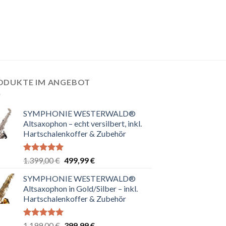
ODUKTE IM ANGEBOT
SYMPHONIE WESTERWALD®
Altsaxophon – echt versilbert, inkl.
Hartschalenkoffer & Zubehör
Bewertet
Ursprünglicher
Aktueller
1.399,00
€
499,99
€
mit
5.00
Preis
Preis
von 5
SYMPHONIE WESTERWALD®
war:
ist:
Altsaxophon in Gold/Silber – inkl.
1.399,00 €
499,99 €.
Hartschalenkoffer & Zubehör
Bewertet
Ursprünglicher
Aktueller
1.199,00
€
399,99
€