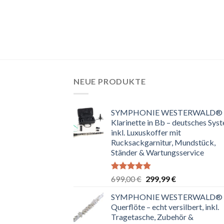
NEUE PRODUKTE
SYMPHONIE WESTERWALD®
Klarinette in Bb – deutsches Sys
inkl. Luxuskoffer mit
Rucksackgarnitur, Mundstück,
Ständer & Wartungsservice
Bewertet
Ursprünglicher
Aktueller
699,00
€
299,99
€
mit
4.80
Preis
Preis
von 5
SYMPHONIE WESTERWALD®
war:
ist:
Querflöte – echt versilbert, inkl.
699,00 €
299,99 €.
Tragetasche, Zubehör &