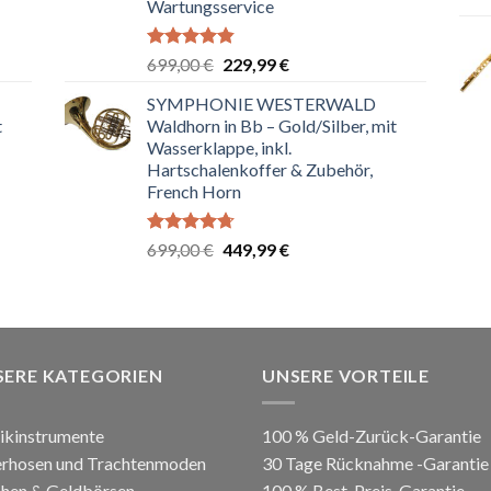
Wartungsservice
Bewertet
Ursprünglicher
Aktueller
699,00
€
229,99
€
mit
4.83
Preis
Preis
von 5
SYMPHONIE WESTERWALD
war:
ist:
t
Waldhorn in Bb – Gold/Silber, mit
699,00 €
229,99 €.
Wasserklappe, inkl.
Hartschalenkoffer & Zubehör,
French Horn
Bewertet
Ursprünglicher
Aktueller
699,00
€
449,99
€
mit
4.67
Preis
Preis
von 5
war:
ist:
699,00 €
449,99 €.
SERE KATEGORIEN
UNSERE VORTEILE
ikinstrumente
100 % Geld-Zurück-Garantie
erhosen und Trachtenmoden
30 Tage Rücknahme -Garantie
hen & Geldbörsen
100 % Best-Preis-Garantie