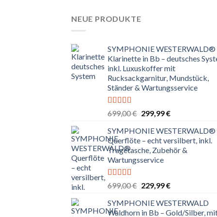
NEUE PRODUKTE
SYMPHONIE WESTERWALD®
Klarinette in Bb – deutsches Sys
inkl. Luxuskoffer mit
Rucksackgarnitur, Mundstück,
Ständer & Wartungsservice
Bewertet
Ursprünglicher
Aktueller
699,00
€
299,99
€
mit
4.80
Preis
Preis
von 5
SYMPHONIE WESTERWALD®
war:
ist:
Querflöte – echt versilbert, inkl.
699,00 €
299,99 €.
Tragetasche, Zubehör &
Wartungsservice
Bewertet
Ursprünglicher
Aktueller
699,00
€
229,99
€
mit
4.83
Preis
Preis
von 5
SYMPHONIE WESTERWALD
war:
ist:
Waldhorn in Bb – Gold/Silber, mi
699,00 €
229,99 €.