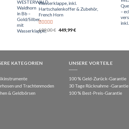
Wasserklappe, inkl.
Hartschalenkoffer & Zubehör,
French Horn
Bewertet
Ursprünglicher
Aktueller
699,00
€
449,99
€
mit
4.67
Preis
Preis
von 5
war:
ist:
699,00 €
449,99 €.
SERE KATEGORIEN
UNSERE VORTEILE
ikinstrumente
100 % Geld-Zurück-Garantie
erhosen und Trachtenmoden
30 Tage Rücknahme -Garantie
hen & Geldbörsen
100 % Best-Preis-Garantie