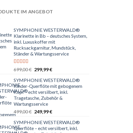
ODUKTE IM ANGEBOT
SYMPHONIE WESTERWALD®
Klarinette in Bb – deutsches System,
inkl. Luxuskoffer mit
Rucksackgarnitur, Mundstück,
Ständer & Wartungsservice
Bewertet
Ursprünglicher
Aktueller
699,00
€
299,99
€
mit
4.80
Preis
Preis
von 5
SYMPHONIE WESTERWALD®
war:
ist:
Kinder-Querflöte mit gebogenem
699,00 €
299,99 €.
Kopf – echt versilbert, inkl.
Tragetasche, Zubehör &
Wartungsservice
Ursprünglicher
Aktueller
499,00
€
249,99
€
Preis
Preis
SYMPHONIE WESTERWALD®
war:
ist:
Querflöte – echt versilbert, inkl.
499,00 €
249,99 €.