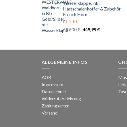
Wasserklappe, inkl.
Hartschalenkoffer & Zubehör,
French Horn
Bewertet
Ursprünglicher
Aktueller
699,00
€
449,99
€
mit
4.67
Preis
Preis
von 5
war:
ist:
699,00 €
449,99 €.
ALLGEMEINE INFOS
UN
AGB
Mus
Impressum
Led
Datenschutz
Tasc
Widerrufsbelehrung
Zahlungsarten
Versand