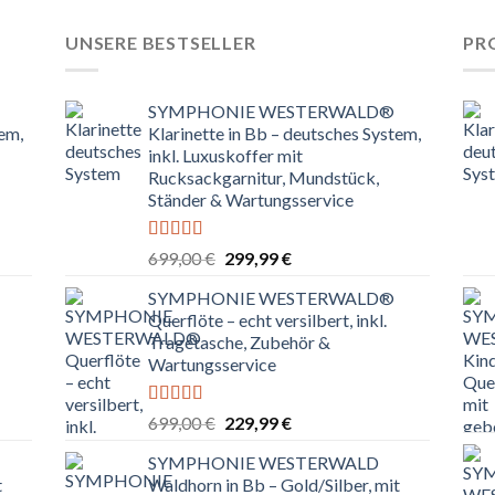
UNSERE BESTSELLER
PR
SYMPHONIE WESTERWALD®
tem,
Klarinette in Bb – deutsches System,
inkl. Luxuskoffer mit
Rucksackgarnitur, Mundstück,
Ständer & Wartungsservice
Bewertet
Ursprünglicher
Aktueller
699,00
€
299,99
€
mit
4.80
Preis
Preis
von 5
SYMPHONIE WESTERWALD®
war:
ist:
Querflöte – echt versilbert, inkl.
699,00 €
299,99 €.
Tragetasche, Zubehör &
Wartungsservice
Bewertet
Ursprünglicher
Aktueller
699,00
€
229,99
€
mit
4.83
Preis
Preis
von 5
SYMPHONIE WESTERWALD
war:
ist:
t
Waldhorn in Bb – Gold/Silber, mit
699,00 €
229,99 €.