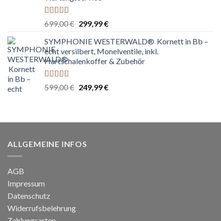
Bewertet
Ursprünglicher
Aktueller
699,00
€
299,99
€
mit
4.80
Preis
Preis
von 5
SYMPHONIE WESTERWALD® Kornett in Bb –
war:
ist:
echt versilbert, Monelventile, inkl.
699,00 €
299,99 €.
Hartschalenkoffer & Zubehör
Bewertet
Ursprünglicher
Aktueller
599,00
€
249,99
€
mit
5.00
von
Preis
Preis
5
war:
ist:
599,00 €
249,99 €.
ALLGEMEINE INFOS
AGB
Impressum
Datenschutz
Widerrufsbelehrung
Zahlungsarten