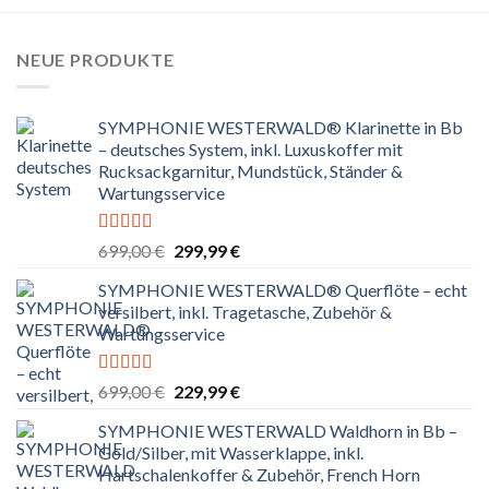
NEUE PRODUKTE
SYMPHONIE WESTERWALD® Klarinette in Bb
– deutsches System, inkl. Luxuskoffer mit
Rucksackgarnitur, Mundstück, Ständer &
Wartungsservice
Bewertet
Ursprünglicher
Aktueller
699,00
€
299,99
€
mit
4.80
Preis
Preis
von 5
SYMPHONIE WESTERWALD® Querflöte – echt
war:
ist:
versilbert, inkl. Tragetasche, Zubehör &
699,00 €
299,99 €.
Wartungsservice
Bewertet
Ursprünglicher
Aktueller
699,00
€
229,99
€
mit
4.83
Preis
Preis
von 5
SYMPHONIE WESTERWALD Waldhorn in Bb –
war:
ist:
Gold/Silber, mit Wasserklappe, inkl.
699,00 €
229,99 €.
Hartschalenkoffer & Zubehör, French Horn