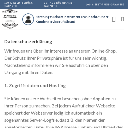
Skip
100 % GELD-ZURÜCK-
30 TAGE RÜCKNAHME -
100 % BEST-PREIS-GARANTIE
GARANTIE
GARANTIE
to
content
Beratung zu einem Instrument erwünscht? Unser
Kundenservice ruft Sie an!
Datenschutzerklärung
Wir freuen uns über Ihr Interesse an unserem Online-Shop.
Der Schutz Ihrer Privatsphäre ist für uns sehr wichtig.
Nachstehend informieren wir Sie ausführlich über den
Umgang mit Ihren Daten.
1. Zugriffsdaten und Hosting
Sie können unsere Webseiten besuchen, ohne Angaben zu
Ihrer Person zu machen. Bei jedem Aufruf einer Webseite
speichert der Webserver lediglich automatisch ein
sogenanntes Server-Logfile, das z.B. den Namen der
angeforderten Datei, Ihre IP-Adresse, Datum und Uhrzeit des