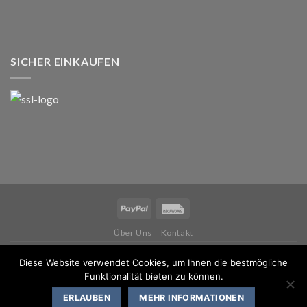
SICHER EINKAUFEN
Über Uns
Kontakt
Copyright 2026 ©
IWM MUSIKINSTRUMENTE
Diese Website verwendet Cookies, um Ihnen die bestmögliche
Funktionalität bieten zu können.
VERTRAG WIDERRUFEN
Nur noch bis 31. August 2026: Finale Sommerangebote auf Blasinstrumente! –
ERLAUBEN
MEHR INFORMATIONEN