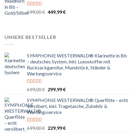
Bewertet
Ursprünglicher
Aktueller
699,00
€
449,99
€
mit
4.67
Preis
Preis
von 5
war:
ist:
699,00 €
449,99 €.
UNSERE BESTSELLER
SYMPHONIE WESTERWALD® Klarinette in Bb
– deutsches System, inkl. Luxuskoffer mit
Rucksackgarnitur, Mundstück, Ständer &
Wartungsservice
Bewertet
Ursprünglicher
Aktueller
699,00
€
299,99
€
mit
4.80
Preis
Preis
von 5
SYMPHONIE WESTERWALD® Querflöte – echt
war:
ist:
versilbert, inkl. Tragetasche, Zubehör &
699,00 €
299,99 €.
Wartungsservice
Bewertet
Ursprünglicher
Aktueller
699,00
€
229,99
€
mit
4.83
Preis
Preis