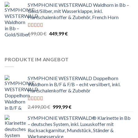
von 5
SYMPHONIE WESTERWALD Waldhorn in Bb –
war:
ist:
Gold/Silber, mit Wasserklappe, inkl.
699,00 €
229,99 €.
Hartschalenkoffer & Zubehör, French Horn
Bewertet
Ursprünglicher
Aktueller
699,00
€
449,99
€
mit
4.67
Preis
Preis
von 5
war:
ist:
699,00 €
449,99 €.
PRODUKTE IM ANGEBOT
SYMPHONIE WESTERWALD Doppelhorn
Waldhorn in B/F & F/B – echt versilbert, inkl.
Hartschalenkoffer & Zubehör
Bewertet
Ursprünglicher
Aktueller
2.499,00
€
999,99
€
mit
5.00
von
Preis
Preis
5
SYMPHONIE WESTERWALD® Klarinette in Bb
war:
ist:
– deutsches System, inkl. Luxuskoffer mit
2.499,00 €
999,99 €.
Rucksackgarnitur, Mundstück, Ständer &
Wartungsservice