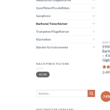
Waldhörner/Doppelhörner
Querflöten/Piccoloflöten
(12)
Saxophone
(6)
Baritone/Tenorhörner
(4)
Trompeten/Flügelhörner
(5)
+
Klarinetten
(3)
BARI
SYM
Ständer für Instrumente
(6)
Bari
– 4 V
Gigb
NACH PREIS FILTERN
2.49
Bewe
Min.
Max.
FILTER
Preis
Preis
mit
von
Suchen
-74
nach:
WELTWEITER VERSAND