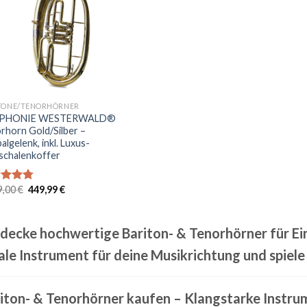
TONE/TENORHÖRNER
PHONIE WESTERWALD®
rhorn Gold/Silber –
algelenk, inkl. Luxus-
schalenkoffer
Ursprünglicher
Aktueller
9,00
€
449,99
€
rtet
Preis
Preis
4.75
war:
ist:
 5
1.699,00 €
449,99 €.
decke hochwertige Bariton- & Tenorhörner für Ein
ale Instrument für deine Musikrichtung und spiele
iton- & Tenorhörner kaufen – Klangstarke Instru