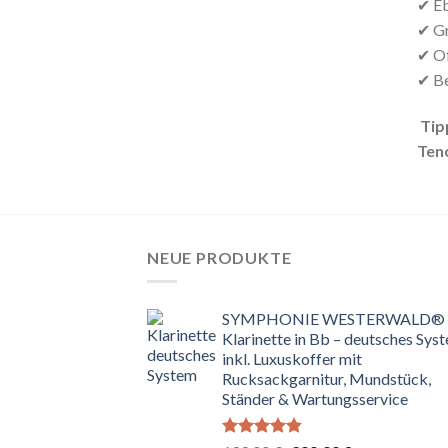
✔ Eb
✔ Gr
✔ Of
✔ Be
Tip
Ten
NEUE PRODUKTE
SYMPHONIE WESTERWALD®
Klarinette in Bb – deutsches Sys
inkl. Luxuskoffer mit
Rucksackgarnitur, Mundstück,
Ständer & Wartungsservice