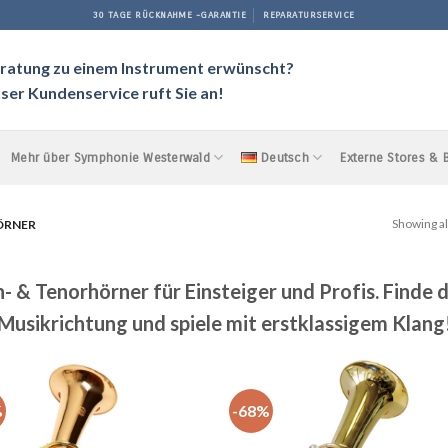
30 TAGE RÜCKNAHME -GARANTIE
REPARATURSERVICE
ratung zu einem Instrument erwünscht?
ser Kundenservice ruft Sie an!
Mehr über Symphonie Westerwald
Deutsch
Externe Stores &
Showing al
ÖRNER
 & Tenorhörner für Einsteiger und Profis. Finde d
Musikrichtung und spiele mit erstklassigem Klang
%
-68%
Auf
A