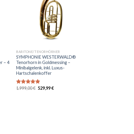
die
iste
Wunschliste
+
BARITONE/TENORHÖRNER
SYMPHONIE WESTERWALD®
er – 4
Tenorhorn in Goldmessing –
-
Minibalgelenk, inkl. Luxus-
Hartschalenkoffer
Ursprünglicher
Aktueller
1.999,00
€
529,99
€
Bewertet
Preis
Preis
mit
5.00
war:
ist:
von 5
1.999,00 €
529,99 €.