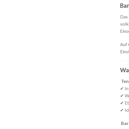
Ba
Das
volk
Eins
Auf
Eins
Was
Ten
✔ In
✔ Wi
✔ Et
✔ Id
Bar