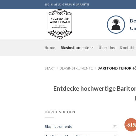
Skip
100 % GELD-ZURÜCK-GARANTIE
to
content
Be
Un
Home
Blasinstrumente
Über Uns
Kontakt
START
/
BLASINSTRUMENTE
/
BARITONE/TENORH
Entdecke hochwertige Bariton-
DURCHSUCHEN
-61
Blasinstrumente
(43)
(7)