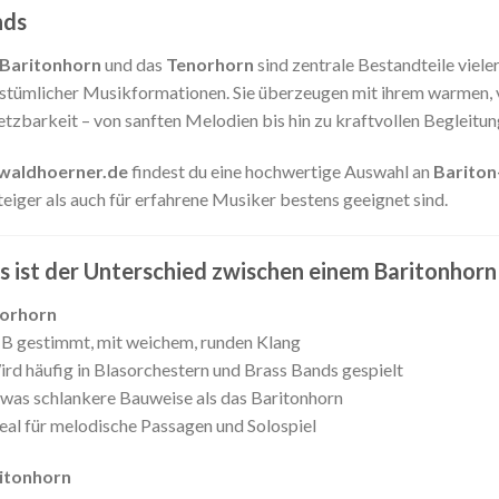
nds
Baritonhorn
und das
Tenorhorn
sind zentrale Bestandteile viele
stümlicher Musikformationen. Sie überzeugen mit ihrem warmen, vo
etzbarkeit – von sanften Melodien bis hin zu kraftvollen Begleitun
waldhoerner.de
findest du eine hochwertige Auswahl an
Bariton
teiger als auch für erfahrene Musiker bestens geeignet sind.
 ist der Unterschied zwischen einem Baritonhor
orhorn
 B gestimmt, mit weichem, runden Klang
rd häufig in Blasorchestern und Brass Bands gespielt
was schlankere Bauweise als das Baritonhorn
eal für melodische Passagen und Solospiel
itonhorn