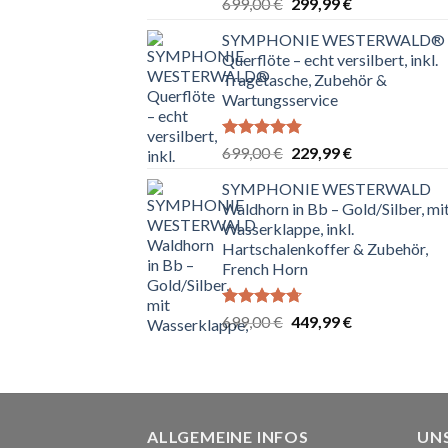
Bewertet
Ursprünglicher
Aktueller
699,00
€
299,99
€
mit
4.80
Preis
Preis
von 5
SYMPHONIE WESTERWALD®
war:
ist:
Querflöte – echt versilbert, inkl.
699,00 €
299,99 €.
Tragetasche, Zubehör &
Wartungsservice
Bewertet
Ursprünglicher
Aktueller
699,00
€
229,99
€
mit
4.83
Preis
Preis
von 5
SYMPHONIE WESTERWALD
war:
ist:
Waldhorn in Bb – Gold/Silber, mi
699,00 €
229,99 €.
Wasserklappe, inkl.
Hartschalenkoffer & Zubehör,
French Horn
Bewertet
Ursprünglicher
Aktueller
699,00
€
449,99
€
mit
4.67
Preis
Preis
von 5
war:
ist:
699,00 €
449,99 €.
ALLGEMEINE INFOS
UN