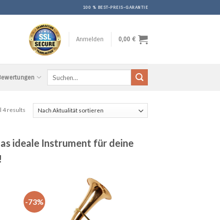
100 % BEST-PREIS-GARANTIE
Anmelden
0,00
€
Suchen
 Bewertungen
nach:
l 4 results
as ideale Instrument für deine
!
-73%
uf
Auf