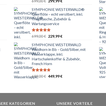
Bewertet
Ursprünglicher
Aktueller
699,00
€
299,99
€
mit
4.80
Preis
Preis
von 5
SYMPHONIE WESTERWALD®
war:
ist:
Querflöte – echt versilbert, inkl.
699,00 €
299,99 €.
Tragetasche, Zubehör &
Wartungsservice
Bewertet
Ursprünglicher
Aktueller
699,00
€
229,99
€
mit
4.83
Preis
Preis
von 5
SYMPHONIE WESTERWALD
war:
ist:
t
Waldhorn in Bb – Gold/Silber, mit
699,00 €
229,99 €.
Wasserklappe, inkl.
Hartschalenkoffer & Zubehör,
French Horn
Bewertet
Ursprünglicher
Aktueller
699,00
€
449,99
€
mit
4.67
Preis
Preis
von 5
war:
ist:
699,00 €
449,99 €.
SERE KATEGORIEN
UNSERE VORTEILE