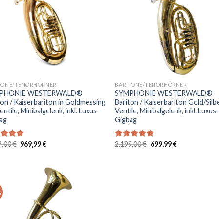
die
die
Wunschliste
Wunschl
+
TONE/TENORHÖRNER
BARITONE/TENORHÖRNER
PHONIE WESTERWALD®
SYMPHONIE WESTERWALD®
ton / Kaiserbariton in Goldmessing
Bariton / Kaiserbariton Gold/Silb
entile, Minibalgelenk, inkl. Luxus-
Ventile, Minibalgelenk, inkl. Luxus
ag
Gigbag
Ursprünglicher
Aktueller
Ursprünglicher
Aktueller
9,00
€
969,99
€
2.199,00
€
699,99
€
rtet
Bewertet
Preis
Preis
Preis
Preis
4.80
mit
4.83
war:
ist:
war:
ist:
 5
von 5
2.499,00 €
969,99 €.
2.199,00 €
699,99 €.
%
Auf
die
Wunschliste