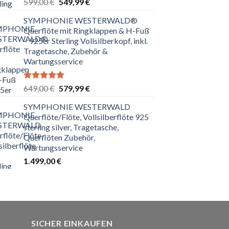
Bewertet
Ursprünglicher
Aktueller
599,00
€
549,99
€
mit
5.00
Preis
Preis
von 5
SYMPHONIE WESTERWALD®
war:
ist:
Querflöte mit Ringklappen & H-Fuß
599,00 €
549,99 €.
– 925er Sterling Vollsilberkopf, inkl.
Tragetasche, Zubehör &
Wartungsservice
Bewertet
Ursprünglicher
Aktueller
649,00
€
579,99
€
mit
5.00
Preis
Preis
von 5
SYMPHONIE WESTERWALD
war:
ist:
Querflöte/Flöte, Vollsilberflöte 925
649,00 €
579,99 €.
sterling silver, Tragetasche,
Querflöten Zubehör,
Wartungsservice
1.499,00
€
SICHER EINKAUFEN