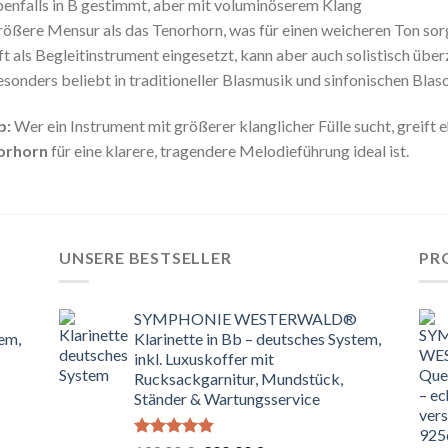
enfalls in B gestimmt, aber mit voluminöserem Klang
ößere Mensur als das Tenorhorn, was für einen weicheren Ton sor
t als Begleitinstrument eingesetzt, kann aber auch solistisch übe
sonders beliebt in traditioneller Blasmusik und sinfonischen Blas
p:
Wer ein Instrument mit größerer klanglicher Fülle sucht, greift
orhorn
für eine klarere, tragendere Melodieführung ideal ist.
UNSERE BESTSELLER
PR
SYMPHONIE WESTERWALD®
tem,
Klarinette in Bb – deutsches System,
inkl. Luxuskoffer mit
Rucksackgarnitur, Mundstück,
Ständer & Wartungsservice