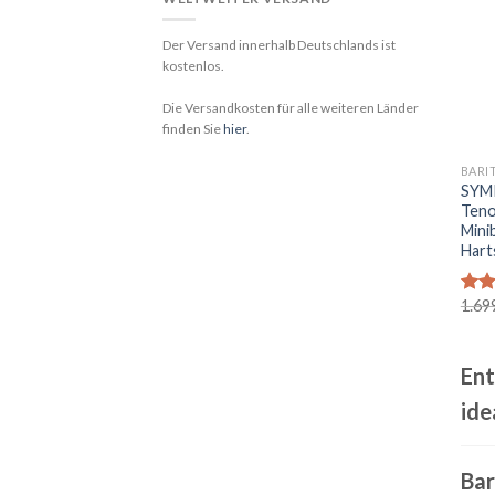
Der Versand innerhalb Deutschlands ist
kostenlos.
Die Versandkosten für alle weiteren Länder
finden Sie
hier
.
+
BARI
SYM
Teno
Minib
Hart
1.69
Bewe
mit
von
Ent
ide
Bar