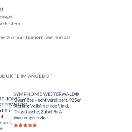
gt
rzeugen
orchestern
 eher zum
Baritonhorn
, während das
ODUKTE IM ANGEBOT
SYMPHONIE WESTERWALD®
Querflöte – echt versilbert, 925er
Sterling Vollsilberkopf, inkl.
Tragetasche, Zubehör &
Wartungsservice