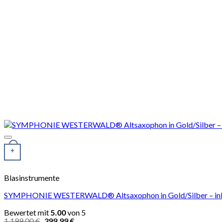
+
Blasinstrumente
SYMPHONIE WESTERWALD® Altsaxophon in Gold/Silber – inkl.
Bewertet mit
5.00
von 5
Ursprünglicher
Aktueller
1.199,00
€
399,99
€