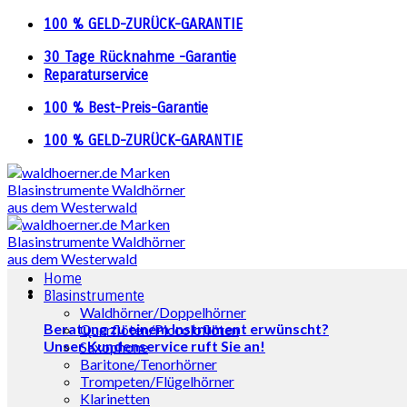
Skip
100 % GELD-ZURÜCK-GARANTIE
to
content
30 Tage Rücknahme -Garantie
Reparaturservice
100 % Best-Preis-Garantie
100 % GELD-ZURÜCK-GARANTIE
Home
Blasinstrumente
Waldhörner/Doppelhörner
Beratung zu einem Instrument erwünscht?
Querflöten/Piccoloflöten
Unser Kundenservice ruft Sie an!
Saxophone
Baritone/Tenorhörner
Trompeten/Flügelhörner
Klarinetten