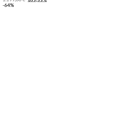
Preis
Preis
-64%
war:
ist:
1.199,00 €
399,99 €.