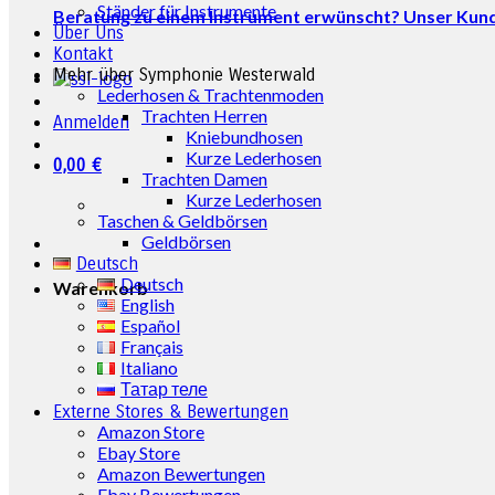
Ständer für Instrumente
Beratung zu einem Instrument erwünscht? Unser Kunde
Über Uns
Kontakt
Mehr über Symphonie Westerwald
Lederhosen & Trachtenmoden
Trachten Herren
Anmelden
Kniebundhosen
Kurze Lederhosen
0,00
€
Trachten Damen
Kurze Lederhosen
Taschen & Geldbörsen
Geldbörsen
Deutsch
Deutsch
Warenkorb
English
Español
Français
Italiano
Татар теле
Externe Stores & Bewertungen
Amazon Store
Ebay Store
Amazon Bewertungen
Ebay Bewertungen