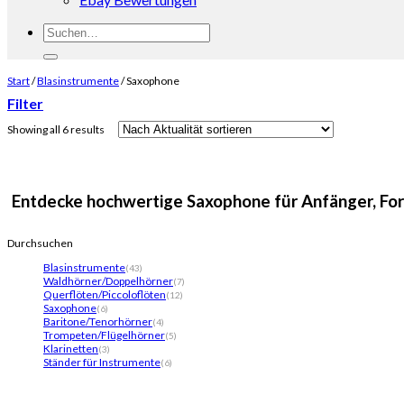
Suchen
nach:
Start
/
Blasinstrumente
/
Saxophone
Filter
Showing all 6 results
Entdecke hochwertige Saxophone für Anfänger, Fortg
Durchsuchen
Blasinstrumente
(43)
Waldhörner/Doppelhörner
(7)
Querflöten/Piccoloflöten
(12)
Saxophone
(6)
Baritone/Tenorhörner
(4)
Trompeten/Flügelhörner
(5)
Klarinetten
(3)
Ständer für Instrumente
(6)