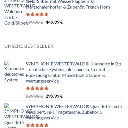
Gold/Silber, mit Wasserklappe, inkl.
699,00 €
229,99 €.
Hartschalenkoffer & Zubehör, French Horn
Bewertet
Ursprünglicher
Aktueller
699,00
€
449,99
€
mit
4.67
Preis
Preis
von 5
war:
ist:
699,00 €
449,99 €.
UNSERE BESTSELLER
SYMPHONIE WESTERWALD® Klarinette in Bb
– deutsches System, inkl. Luxuskoffer mit
Rucksackgarnitur, Mundstück, Ständer &
Wartungsservice
Bewertet
Ursprünglicher
Aktueller
699,00
€
299,99
€
mit
4.80
Preis
Preis
von 5
SYMPHONIE WESTERWALD® Querflöte – echt
war:
ist:
versilbert, inkl. Tragetasche, Zubehör &
699,00 €
299,99 €.
Wartungsservice