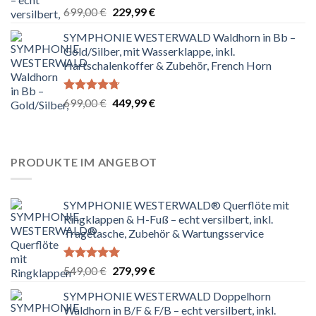
Bewertet
Ursprünglicher
Aktueller
699,00
€
229,99
€
mit
4.83
Preis
Preis
von 5
SYMPHONIE WESTERWALD Waldhorn in Bb –
war:
ist:
Gold/Silber, mit Wasserklappe, inkl.
699,00 €
229,99 €.
Hartschalenkoffer & Zubehör, French Horn
Bewertet
Ursprünglicher
Aktueller
699,00
€
449,99
€
mit
4.67
Preis
Preis
von 5
war:
ist:
699,00 €
449,99 €.
PRODUKTE IM ANGEBOT
SYMPHONIE WESTERWALD® Querflöte mit
Ringklappen & H-Fuß – echt versilbert, inkl.
Tragetasche, Zubehör & Wartungsservice
Bewertet
Ursprünglicher
Aktueller
549,00
€
279,99
€
mit
5.00
Preis
Preis
von 5
SYMPHONIE WESTERWALD Doppelhorn
war:
ist:
Waldhorn in B/F & F/B – echt versilbert, inkl.
549,00 €
279,99 €.