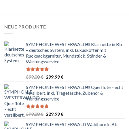
NEUE PRODUKTE
SYMPHONIE WESTERWALD® Klarinette in Bb
– deutsches System, inkl. Luxuskoffer mit
Rucksackgarnitur, Mundstück, Ständer &
Wartungsservice
Bewertet
Ursprünglicher
Aktueller
699,00
€
299,99
€
mit
4.80
Preis
Preis
von 5
SYMPHONIE WESTERWALD® Querflöte – echt
war:
ist:
versilbert, inkl. Tragetasche, Zubehör &
699,00 €
299,99 €.
Wartungsservice
Bewertet
Ursprünglicher
Aktueller
699,00
€
229,99
€
mit
4.83
Preis
Preis
von 5
SYMPHONIE WESTERWALD Waldhorn in Bb –
war:
ist: