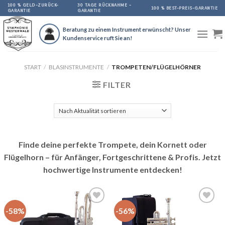
Skip
100 % GELD-ZURÜCK-
30 TAGE RÜCKNAHME -
100 % BEST-PREIS-GARANTIE
GARANTIE
GARANTIE
to
content
Beratung zu einem Instrument erwünscht? Unser
Kundenservice ruft Sie an!
START
/
BLASINSTRUMENTE
/
TROMPETEN/FLÜGELHÖRNER
FILTER
Finde deine perfekte Trompete, dein Kornett oder
Flügelhorn – für Anfänger, Fortgeschrittene & Profis. Jetzt
hochwertige Instrumente entdecken!
-58%
-56%
Auf
Auf