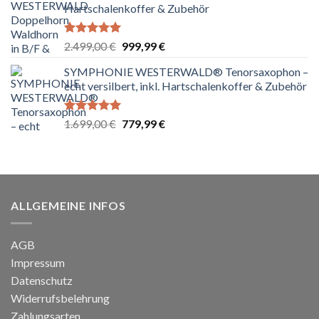
Hartschalenkoffer & Zubehör
Bewertet
Ursprünglicher
Aktueller
2.499,00
€
999,99
€
mit
5.00
Preis
Preis
von 5
SYMPHONIE WESTERWALD® Tenorsaxophon –
war:
ist:
echt versilbert, inkl. Hartschalenkoffer & Zubehör
2.499,00 €
999,99 €.
Bewertet
Ursprünglicher
Aktueller
1.699,00
€
779,99
€
mit
5.00
Preis
Preis
von 5
war:
ist:
1.699,00 €
779,99 €.
ALLGEMEINE INFOS
AGB
Impressum
Datenschutz
Widerrufsbelehrung
Zahlungsarten