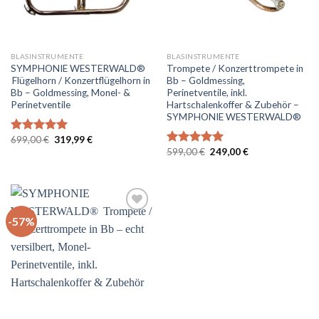
BLASINSTRUMENTE
BLASINSTRUMENTE
SYMPHONIE WESTERWALD®
Trompete / Konzerttrompete in
Flügelhorn / Konzertflügelhorn in
Bb – Goldmessing,
Bb – Goldmessing, Monel- &
Perinetventile, inkl.
Perinetventile
Hartschalenkoffer & Zubehör –
SYMPHONIE WESTERWALD®
Ursprünglicher
Aktueller
699,00
€
319,99
€
Bewertet
Preis
Preis
Ursprünglicher
Aktueller
599,00
€
249,00
€
mit
5.00
Bewertet
war:
ist:
Preis
Preis
von 5
mit
5.00
699,00 €
319,99 €.
war:
ist:
von 5
599,00 €
249,00 €.
-57%
Auf
die
Wunschliste