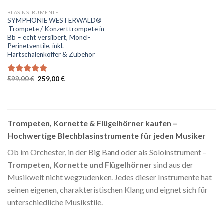
BLASINSTRUMENTE
SYMPHONIE WESTERWALD®
Trompete / Konzerttrompete in
Bb – echt versilbert, Monel-
Perinetventile, inkl.
Hartschalenkoffer & Zubehör
Ursprünglicher
Aktueller
599,00
€
259,00
€
Bewertet
Preis
Preis
mit
5.00
war:
ist:
von 5
599,00 €
259,00 €.
Trompeten, Kornette & Flügelhörner kaufen –
Hochwertige Blechblasinstrumente für jeden Musiker
Ob im Orchester, in der Big Band oder als Soloinstrument –
Trompeten, Kornette und Flügelhörner
sind aus der
Musikwelt nicht wegzudenken. Jedes dieser Instrumente hat
seinen eigenen, charakteristischen Klang und eignet sich für
unterschiedliche Musikstile.