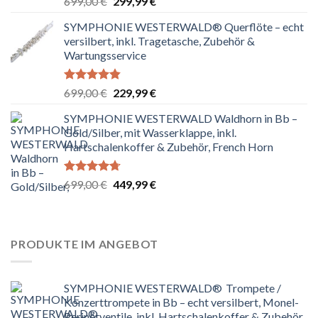
Ursprünglicher
Aktueller
699,00
€
299,99
€
mit
4.80
Preis
Preis
von 5
SYMPHONIE WESTERWALD® Querflöte – echt
war:
ist:
versilbert, inkl. Tragetasche, Zubehör &
699,00 €
299,99 €.
Wartungsservice
Bewertet
Ursprünglicher
Aktueller
699,00
€
229,99
€
mit
4.83
Preis
Preis
von 5
SYMPHONIE WESTERWALD Waldhorn in Bb –
war:
ist:
Gold/Silber, mit Wasserklappe, inkl.
699,00 €
229,99 €.
Hartschalenkoffer & Zubehör, French Horn
Bewertet
Ursprünglicher
Aktueller
699,00
€
449,99
€
mit
4.67
Preis
Preis
von 5
war:
ist:
699,00 €
449,99 €.
PRODUKTE IM ANGEBOT
SYMPHONIE WESTERWALD® Trompete /
Konzerttrompete in Bb – echt versilbert, Monel-
Perinetventile, inkl. Hartschalenkoffer & Zubehör