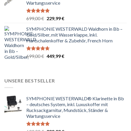
Wartungsservice
Bewertet
Ursprünglicher
Aktueller
699,00
€
229,99
€
mit
4.83
Preis
Preis
von 5
SYMPHONIE WESTERWALD Waldhorn in Bb –
war:
ist:
Gold/Silber, mit Wasserklappe, inkl.
699,00 €
229,99 €.
Hartschalenkoffer & Zubehör, French Horn
Bewertet
Ursprünglicher
Aktueller
699,00
€
449,99
€
mit
4.67
Preis
Preis
von 5
war:
ist:
699,00 €
449,99 €.
UNSERE BESTSELLER
SYMPHONIE WESTERWALD® Klarinette in Bb
– deutsches System, inkl. Luxuskoffer mit
Rucksackgarnitur, Mundstück, Ständer &
Wartungsservice
Bewertet