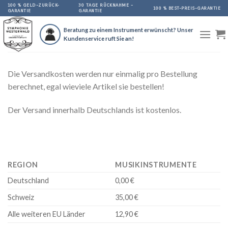
Skip
100 % GELD-ZURÜCK-
30 TAGE RÜCKNAHME -
100 % BEST-PREIS-GARANTIE
GARANTIE
GARANTIE
to
content
Beratung zu einem Instrument erwünscht? Unser
Kundenservice ruft Sie an!
Die Versandkosten werden nur einmalig pro Bestellung
berechnet, egal wieviele Artikel sie bestellen!
Der Versand innerhalb Deutschlands ist kostenlos.
REGION
MUSIKINSTRUMENTE
Deutschland
0,00 €
Schweiz
35,00 €
Alle weiteren EU Länder
12,90 €