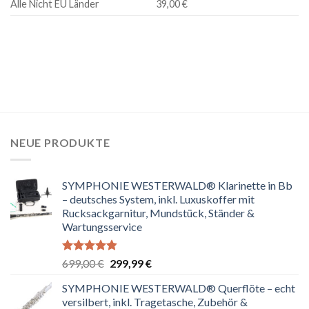
Alle Nicht EU Länder
39,00 €
NEUE PRODUKTE
SYMPHONIE WESTERWALD® Klarinette in Bb
– deutsches System, inkl. Luxuskoffer mit
Rucksackgarnitur, Mundstück, Ständer &
Wartungsservice
Bewertet
Ursprünglicher
Aktueller
699,00
€
299,99
€
mit
4.80
Preis
Preis
von 5
SYMPHONIE WESTERWALD® Querflöte – echt
war:
ist:
versilbert, inkl. Tragetasche, Zubehör &
699,00 €
299,99 €.