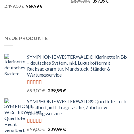
Ursprünglicher
Aktueller
1.199,00
€
399,99
€
Bewertet
Preis
Preis
Ursprünglicher
Aktueller
2.499,00
€
969,99
€
mit
5.00
von
Bewertet
war:
ist:
Preis
Preis
5
mit
4.80
1.199,00 €
399,99 €.
war:
ist:
von 5
2.499,00 €
969,99 €.
NEUE PRODUKTE
SYMPHONIE WESTERWALD® Klarinette in Bb
– deutsches System, inkl. Luxuskoffer mit
Rucksackgarnitur, Mundstück, Ständer &
Wartungsservice
Bewertet
Ursprünglicher
Aktueller
699,00
€
299,99
€
mit
4.80
Preis
Preis
von 5
SYMPHONIE WESTERWALD® Querflöte – echt
war:
ist:
versilbert, inkl. Tragetasche, Zubehör &
699,00 €
299,99 €.
Wartungsservice
Bewertet
Ursprünglicher
Aktueller
699,00
€
229,99
€
mit
4.83