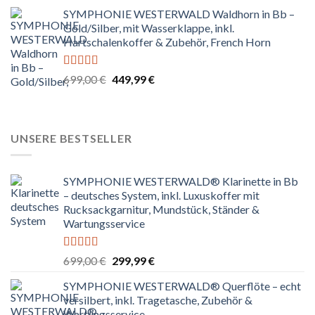
Preis
Preis
von 5
SYMPHONIE WESTERWALD Waldhorn in Bb –
war:
ist:
Gold/Silber, mit Wasserklappe, inkl.
699,00 €
229,99 €.
Hartschalenkoffer & Zubehör, French Horn
Bewertet
Ursprünglicher
Aktueller
699,00
€
449,99
€
mit
4.67
Preis
Preis
von 5
war:
ist:
699,00 €
449,99 €.
UNSERE BESTSELLER
SYMPHONIE WESTERWALD® Klarinette in Bb
– deutsches System, inkl. Luxuskoffer mit
Rucksackgarnitur, Mundstück, Ständer &
Wartungsservice
Bewertet
Ursprünglicher
Aktueller
699,00
€
299,99
€
mit
4.80
Preis
Preis
von 5
SYMPHONIE WESTERWALD® Querflöte – echt
war:
ist:
versilbert, inkl. Tragetasche, Zubehör &
699,00 €
299,99 €.
Wartungsservice