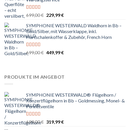
Bewertet
Ursprünglicher
Aktueller
699,00
€
229,99
€
mit
4.83
Preis
Preis
von 5
SYMPHONIE WESTERWALD Waldhorn in Bb –
war:
ist:
Gold/Silber, mit Wasserklappe, inkl.
699,00 €
229,99 €.
Hartschalenkoffer & Zubehör, French Horn
Bewertet
Ursprünglicher
Aktueller
699,00
€
449,99
€
mit
4.67
Preis
Preis
von 5
war:
ist:
699,00 €
449,99 €.
PRODUKTE IM ANGEBOT
SYMPHONIE WESTERWALD® Flügelhorn /
Konzertflügelhorn in Bb – Goldmessing, Monel- &
Perinetventile
Bewertet
Ursprünglicher
Aktueller
699,00
€
319,99
€
mit
5.00
von
Preis
Preis