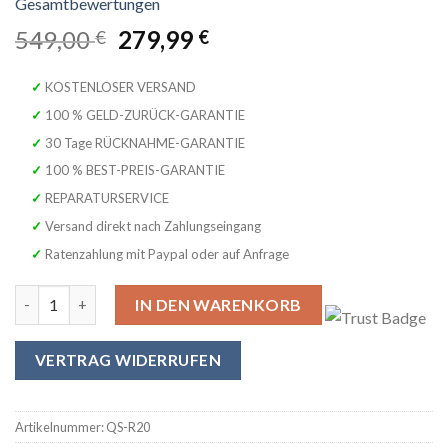
mit
5.00
von
5, basierend
Ursprünglicher
Aktueller
549,00
279,99
€
€
auf
Preis
Preis
Kundenbewertungen
war:
ist:
✓ KOSTENLOSER VERSAND
549,00 €
279,99 €.
✓ 100 % GELD-ZURÜCK-GARANTIE
✓ 30 Tage RÜCKNAHME-GARANTIE
✓ 100 % BEST-PREIS-GARANTIE
✓ REPARATURSERVICE
✓ Versand direkt nach Zahlungseingang
✓ Ratenzahlung mit Paypal oder auf Anfrage
SYMPHONIE WESTERWALD® Querflöte mit Ringklappen & H-Fuß – 
IN DEN WARENKORB
VERTRAG WIDERRUFEN
Artikelnummer:
QS-R20