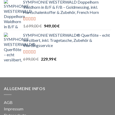
5
SYMPHONIE WESTERWALD Doppelhorn
war:
ist:
Waldhorn in B/F & F/B – Goldmessing, inkl.
699,00 €
319,99 €.
Hartschalenkoffer & Zubehör, French Horn
Bewertet
Ursprünglicher
Aktueller
1.699,00
€
949,00
€
mit
4.75
Preis
Preis
von 5
SYMPHONIE WESTERWALD® Querflöte – echt
war:
ist:
versilbert, inkl. Tragetasche, Zubehör &
1.699,00 €
949,00 €.
Wartungsservice
Bewertet
Ursprünglicher
Aktueller
699,00
€
229,99
€
mit
4.83
Preis
Preis
von 5
war:
ist:
699,00 €
229,99 €.
ALLGEMEINE INFOS
AGB
Impressum