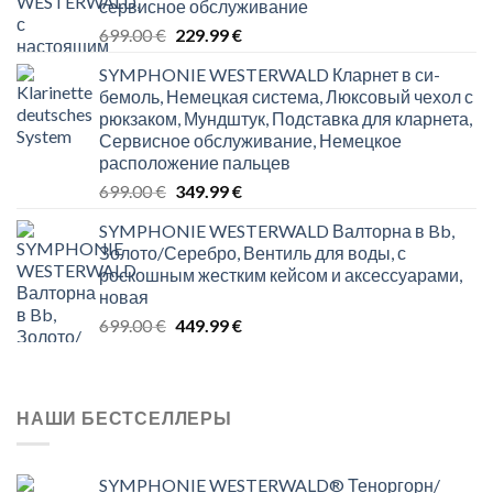
сервисное обслуживание
Original
Current
699.00
€
229.99
€
price
price
SYMPHONIE WESTERWALD Кларнет в си-
was:
is:
бемоль, Немецкая система, Люксовый чехол с
699.00 €.
229.99 €.
рюкзаком, Мундштук, Подставка для кларнета,
Сервисное обслуживание, Немецкое
расположение пальцев
Original
Current
699.00
€
349.99
€
price
price
SYMPHONIE WESTERWALD Валторна в Bb,
was:
is:
Золото/Серебро, Вентиль для воды, с
699.00 €.
349.99 €.
роскошным жестким кейсом и аксессуарами,
новая
Original
Current
699.00
€
449.99
€
price
price
was:
is:
699.00 €.
449.99 €.
НАШИ БЕСТСЕЛЛЕРЫ
SYMPHONIE WESTERWALD® Теноргорн/