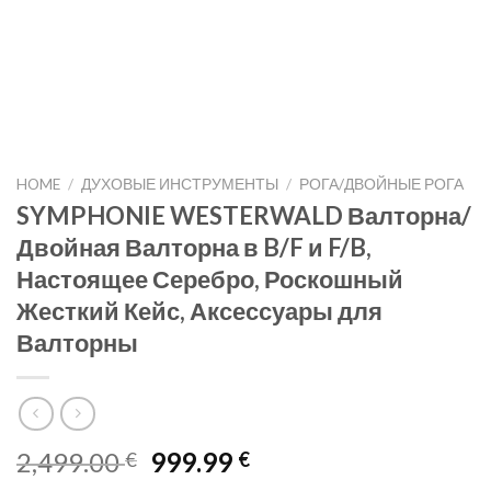
HOME
/
ДУХОВЫЕ ИНСТРУМЕНТЫ
/
РОГА/ДВОЙНЫЕ РОГА
SYMPHONIE WESTERWALD Валторна/
Двойная Валторна в B/F и F/B,
Настоящее Серебро, Роскошный
Жесткий Кейс, Аксессуары для
Валторны
Original
Current
2,499.00
999.99
€
€
price
price