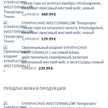
Тенор горн из золота/серебра, Minibalgelenk,
включает люксовый жесткий кейс, новый
Original
Current
1,699.00
€
449.99
€
price
price
SYMPHONIE WESTERWALD® Теноргорн/
was:
is:
Тенор горн из латунного золота, Minibalgelenk,
1,699.00 €.
449.99 €.
включает люксовый жесткий кейс, новый
Original
Current
1,999.00
€
529.99
€
price
price
Оригинальный кларнет SYMPHONIE
was:
is:
WESTERWALD с системой Бёма,
1,999.00 €.
529.99 €.
действительно серебряный, включая
роскошный жесткий кейс и аксессуары, новый
Original
Current
599.00
€
239.99
€
price
price
was:
is:
599.00 €.
239.99 €.
ПРЕДЛАГАЕМАЯ ПРОДУКЦИЯ
SYMPHONIE WESTERWALD® Теноргорн/