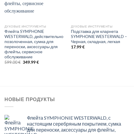
ДУХОВЫЕ ИНСТРУМЕНТЫ
ДУХОВЫЕ ИНСТРУМЕНТЫ
Флейта SYMPHONIE
Подставка для кларнета
WESTERWALD, действительно
SYMPHONIE WESTERWALD –
позолоченная, сумка для
Черная, складная, легкая
переноски, аксессуары для
17.99
€
флейты, сервисное
обслуживание
Original
Current
599.00
€
349.99
€
price
price
was:
is:
599.00 €.
349.99 €.
НОВЫЕ ПРОДУКТЫ
Флейта SYMPHONIE WESTERWALD, с
настоящим серебряным покрытием, сумка
для переноски, аксессуары для флейты,