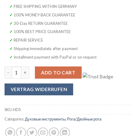
was:
is:
✓ FREE SHIPPING WITHIN GERMANY
2,499.00 €.
999.99 €.
✓ 100% MONEY-BACK GUARANTEE
✓ 30-Day RETURN GUARANTEE
✓ 100% BEST PRICE GUARANTEE
✓ REPAIR SERVICE
✓ Shipping immediately after payment
✓ Installment payment with PayPal or on request
SYMPHONIE WESTERWALD Валторна/Двойная Валторна в B/F и
ADD TO CART
VERTRAG WIDERRUFEN
SKU:
HDS
Categories:
Духовые инструменты
,
Рога/Двойные рога