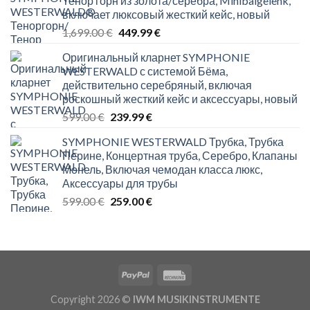
Тенор горн из золота/серебра, Minibalgelenk,
включает люксовый жесткий кейс, новый
Original
Current
1,699.00
€
449.99
€
price
price
Оригинальный кларнет SYMPHONIE
was:
is:
WESTERWALD с системой Бёма,
1,699.00 €.
449.99 €.
действительно серебряный, включая
роскошный жесткий кейс и аксессуары, новый
Original
Current
599.00
€
239.99
€
price
price
SYMPHONIE WESTERWALD Трубка, Трубка
was:
is:
Перине, Концертная труба, Серебро, Клапаны
599.00 €.
239.99 €.
Монель, Включая чемодан класса люкс,
Аксессуары для трубы
Original
Current
599.00
€
259.00
€
price
price
was:
is:
599.00 €.
259.00 €.
Copyright 2026 ©
IWM MUSIKINSTRUMENTE