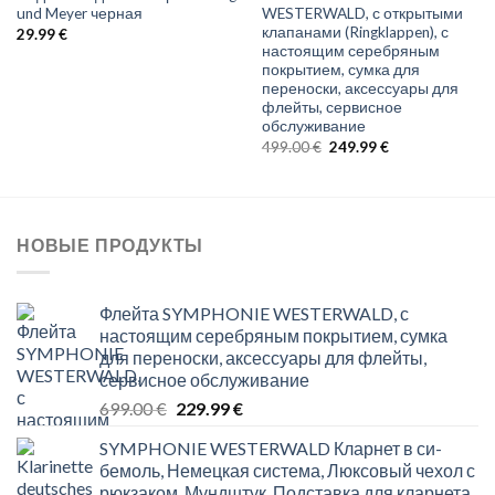
und Meyer черная
WESTERWALD, с открытыми
клапанами (Ringklappen), с
29.99
€
настоящим серебряным
покрытием, сумка для
переноски, аксессуары для
флейты, сервисное
обслуживание
Original
Current
499.00
€
249.99
€
price
price
was:
is:
499.00 €.
249.99 €.
НОВЫЕ ПРОДУКТЫ
Флейта SYMPHONIE WESTERWALD, с
настоящим серебряным покрытием, сумка
для переноски, аксессуары для флейты,
сервисное обслуживание
Original
Current
699.00
€
229.99
€
price
price
SYMPHONIE WESTERWALD Кларнет в си-
was:
is:
бемоль, Немецкая система, Люксовый чехол с
699.00 €.
229.99 €.
рюкзаком, Мундштук, Подставка для кларнета,