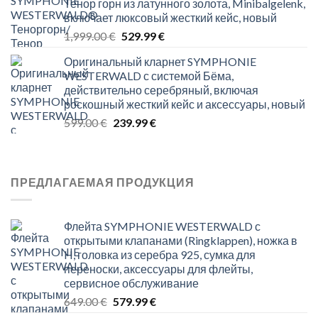
Тенор горн из латунного золота, Minibalgelenk,
1,699.00 €.
449.99 €.
включает люксовый жесткий кейс, новый
Original
Current
1,999.00
€
529.99
€
price
price
Оригинальный кларнет SYMPHONIE
was:
is:
WESTERWALD с системой Бёма,
1,999.00 €.
529.99 €.
действительно серебряный, включая
роскошный жесткий кейс и аксессуары, новый
Original
Current
599.00
€
239.99
€
price
price
was:
is:
599.00 €.
239.99 €.
ПРЕДЛАГАЕМАЯ ПРОДУКЦИЯ
Флейта SYMPHONIE WESTERWALD с
открытыми клапанами (Ringklappen), ножка в
H, головка из серебра 925, сумка для
переноски, аксессуары для флейты,
сервисное обслуживание
Original
Current
649.00
€
579.99
€
price
price