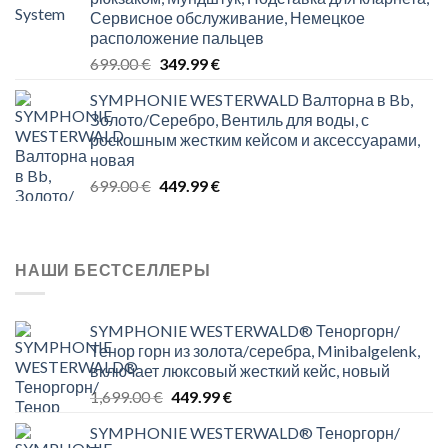
Сервисное обслуживание, Немецкое
расположение пальцев
Original
Current
699.00
€
349.99
€
price
price
SYMPHONIE WESTERWALD Валторна в Bb,
was:
is:
Золото/Серебро, Вентиль для воды, с
699.00 €.
349.99 €.
роскошным жестким кейсом и аксессуарами,
новая
Original
Current
699.00
€
449.99
€
price
price
was:
is:
699.00 €.
449.99 €.
НАШИ БЕСТСЕЛЛЕРЫ
SYMPHONIE WESTERWALD® Теноргорн/
Тенор горн из золота/серебра, Minibalgelenk,
включает люксовый жесткий кейс, новый
Original
Current
1,699.00
€
449.99
€
price
price
SYMPHONIE WESTERWALD® Теноргорн/
was:
is: