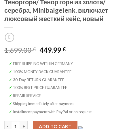
Теноргорн/ Тенор горн из золота/
серебра, Minibalgelenk, включает
люксовый жесткий кейс, новый
Original
Current
1,699.00
449.99
€
€
price
price
was:
is:
✓ FREE SHIPPING WITHIN GERMANY
1,699.00 €.
449.99 €.
✓ 100% MONEY-BACK GUARANTEE
✓ 30-Day RETURN GUARANTEE
✓ 100% BEST PRICE GUARANTEE
✓ REPAIR SERVICE
✓ Shipping immediately after payment
✓ Installment payment with PayPal or on request
SYMPHONIE WESTERWALD® Теноргорн/ Тенор горн из золота/с
ADD TO CART