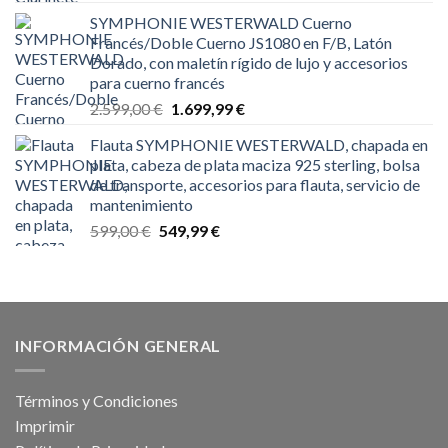
precio
precio
SYMPHONIE WESTERWALD Cuerno
original
actual
Francés/Doble Cuerno JS1080 en F/B, Latón
era:
es:
Dorado, con maletín rígido de lujo y accesorios
599,00 €.
239,99 €.
para cuerno francés
El
El
2.599,00
€
1.699,99
€
precio
precio
Flauta SYMPHONIE WESTERWALD, chapada en
original
actual
plata, cabeza de plata maciza 925 sterling, bolsa
era:
es:
de transporte, accesorios para flauta, servicio de
2.599,00 €.
1.699,99 €.
mantenimiento
El
El
599,00
€
549,99
€
precio
precio
original
actual
era:
es:
599,00 €.
549,99 €.
INFORMACIÓN GENERAL
Términos y Condiciones
Imprimir