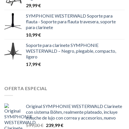
29,99
€
SYMPHONIE WESTERWALD Soporte para
flauta - Soporte para flauta travesera, soporte
para clarinete
10,99
€
Soporte para clarinete SYMPHONIE
WESTERWALD – Negro, plegable, compacto,
ligero
17,99
€
OFERTA ESPECIAL
Original SYMPHONIE WESTERWALD Clarinete
con sistema Böhm, realmente plateado, incluye
estuche de lujo con correa y accesorios, nuevo
El
El
599,00
€
239,99
€