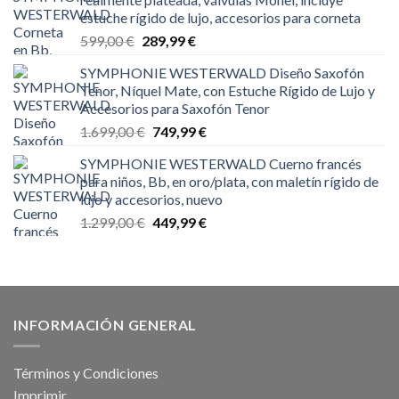
estuche rígido de lujo, accesorios para corneta
El
El
599,00
€
289,99
€
precio
precio
SYMPHONIE WESTERWALD Diseño Saxofón
original
actual
Tenor, Níquel Mate, con Estuche Rígido de Lujo y
era:
es:
Accesorios para Saxofón Tenor
599,00 €.
289,99 €.
El
El
1.699,00
€
749,99
€
precio
precio
SYMPHONIE WESTERWALD Cuerno francés
original
actual
para niños, Bb, en oro/plata, con maletín rígido de
era:
es:
lujo y accesorios, nuevo
1.699,00 €.
749,99 €.
El
El
1.299,00
€
449,99
€
precio
precio
original
actual
era:
es:
1.299,00 €.
449,99 €.
INFORMACIÓN GENERAL
Términos y Condiciones
Imprimir