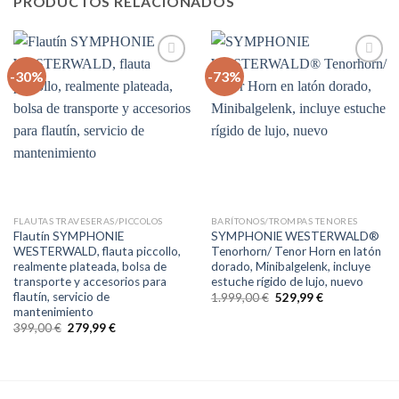
PRODUCTOS RELACIONADOS
-30%
-73%
Auf
Auf
die
die
Wunschliste
Wunschliste
FLAUTAS TRAVESERAS/PICCOLOS
BARÍTONOS/TROMPAS TENORES
Flautín SYMPHONIE
SYMPHONIE WESTERWALD®
WESTERWALD, flauta piccollo,
Tenorhorn/ Tenor Horn en latón
realmente plateada, bolsa de
dorado, Minibalgelenk, incluye
transporte y accesorios para
estuche rígido de lujo, nuevo
flautín, servicio de
El
El
1.999,00
€
529,99
€
precio
precio
mantenimiento
original
actual
El
El
399,00
€
279,99
€
era:
es:
precio
precio
1.999,00 €.
529,99 €.
original
actual
era:
es:
399,00 €.
279,99 €.