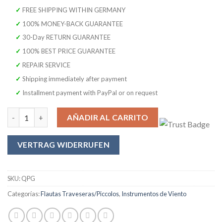
original
actual
✓ FREE SHIPPING WITHIN GERMANY
era:
es:
✓ 100% MONEY-BACK GUARANTEE
449,00 €.
299,99 €.
✓ 30-Day RETURN GUARANTEE
✓ 100% BEST PRICE GUARANTEE
✓ REPAIR SERVICE
✓ Shipping immediately after payment
✓ Installment payment with PayPal or on request
Piccoloflauta SYMPHONIE WESTERWALD, flauta piccolo, realmente
AÑADIR AL CARRITO
VERTRAG WIDERRUFEN
SKU:
QPG
Categorías:
Flautas Traveseras/Piccolos
,
Instrumentos de Viento