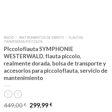
INICIO
/
INSTRUMENTOS DE VIENTO
/
FLAUTAS
TRAVESERAS/PICCOLOS
Piccoloflauta SYMPHONIE
WESTERWALD, flauta piccolo,
realmente dorada, bolsa de transporte y
accesorios para piccoloflauta, servicio de
mantenimiento
El
El
449,00
299,99
€
€
precio
precio