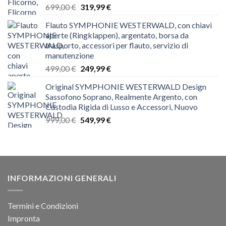
Il
Il
699,00
€
319,99
€
prezzo
prezzo
Flauto SYMPHONIE WESTERWALD, con chiavi
originale
attuale
aperte (Ringklappen), argentato, borsa da
era:
è:
trasporto, accessori per flauto, servizio di
699,00 €.
319,99 €.
manutenzione
Il
Il
499,00
€
249,99
€
prezzo
prezzo
Original SYMPHONIE WESTERWALD Design
originale
attuale
Sassofono Soprano, Realmente Argento, con
era:
è:
Custodia Rigida di Lusso e Accessori, Nuovo
499,00 €.
249,99 €.
Il
Il
999,00
€
549,99
€
prezzo
prezzo
originale
attuale
era:
è:
999,00 €.
549,99 €.
INFORMAZIONI GENERALI
Termini e Condizioni
Impronta