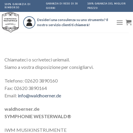
Skip
GARANZIA DI RESO DI 30
100% GARANZIA DEL MIGLIOR
100% GARANZIA DI
RIMBORSO
GIORNI
PREZZO
to
content
Desideri una consulenza su uno strumento? Il
nostro servizio clienti ti chiamerà!
Chiamateci o scriveteci un’email.
Siamo a vostra disposizione per consigliarvi.
Telefono: 02620 3890160
Fax: 02620 3890164
Email:
info@waldhoerner.de
waldhoerner.de
SYMPHONIE WESTERWALD®
IWM MUSIKINSTRUMENTE