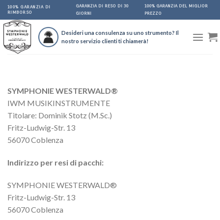
Skip
GARANZIA DI RESO DI 30
100% GARANZIA DEL MIGLIOR
100% GARANZIA DI
RIMBORSO
GIORNI
PREZZO
to
content
Desideri una consulenza su uno strumento? Il
nostro servizio clienti ti chiamerà!
SYMPHONIE WESTERWALD®
IWM MUSIKINSTRUMENTE
Titolare: Dominik Stotz (M.Sc.)
Fritz-Ludwig-Str. 13
56070 Coblenza
Indirizzo per resi di pacchi:
SYMPHONIE WESTERWALD®
Fritz-Ludwig-Str. 13
56070 Coblenza