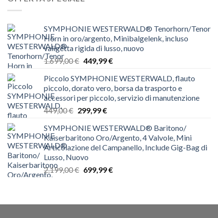
SYMPHONIE WESTERWALD® Tenorhorn/Tenor
Horn in oro/argento, Minibalgelenk, incluso
valigetta rigida di lusso, nuovo
Il
Il
1.699,00
€
449,99
€
prezzo
prezzo
Piccolo SYMPHONIE WESTERWALD, flauto
originale
attuale
piccolo, dorato vero, borsa da trasporto e
era:
è:
accessori per piccolo, servizio di manutenzione
1.699,00 €.
449,99 €.
Il
Il
449,00
€
299,99
€
prezzo
prezzo
SYMPHONIE WESTERWALD® Baritono/
originale
attuale
Kaiserbaritono Oro/Argento, 4 Valvole, Mini
era:
è:
Articolazione del Campanello, Include Gig-Bag di
449,00 €.
299,99 €.
Lusso, Nuovo
Il
Il
2.199,00
€
699,99
€
prezzo
prezzo
originale
attuale
era:
è:
2.199,00 €.
699,99 €.