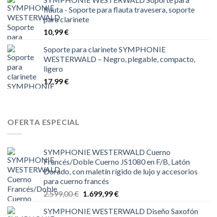
flauta - Soporte para flauta travesera, soporte
para clarinete
10,99
€
Soporte para clarinete SYMPHONIE
WESTERWALD – Negro, plegable, compacto,
ligero
17,99
€
OFERTA ESPECIAL
SYMPHONIE WESTERWALD Cuerno
Francés/Doble Cuerno JS1080 en F/B, Latón
Dorado, con maletín rígido de lujo y accesorios
para cuerno francés
El
El
2.599,00
€
1.699,99
€
precio
precio
SYMPHONIE WESTERWALD Diseño Saxofón
original
actual