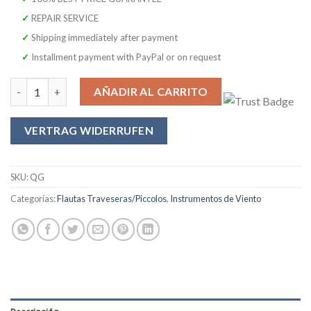
cliente
✓ REPAIR SERVICE
✓ Shipping immediately after payment
✓ Installment payment with PayPal or on request
Flauta SYMPHONIE WESTERWALD, realmente dorada, bolsa de tra
AÑADIR AL CARRITO
VERTRAG WIDERRUFEN
SKU:
QG
Categorías:
Flautas Traveseras/Piccolos
,
Instrumentos de Viento