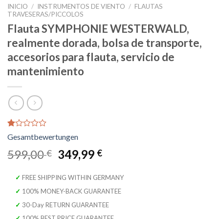
INICIO
/
INSTRUMENTOS DE VIENTO
/
FLAUTAS
TRAVESERAS/PICCOLOS
Flauta SYMPHONIE WESTERWALD,
realmente dorada, bolsa de transporte,
accesorios para flauta, servicio de
mantenimiento
Valorado
1
con
1.00
El
El
599,00
349,99
€
€
de
precio
precio
5
en
original
actual
✓ FREE SHIPPING WITHIN GERMANY
base
era:
es:
a
✓ 100% MONEY-BACK GUARANTEE
valoración
599,00 €.
349,99 €.
✓ 30-Day RETURN GUARANTEE
de
un
✓ 100% BEST PRICE GUARANTEE