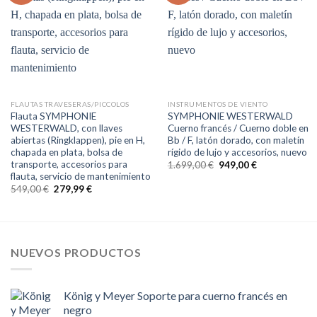
Auf
Auf
die
die
Wunschliste
Wunschliste
FLAUTAS TRAVESERAS/PICCOLOS
INSTRUMENTOS DE VIENTO
Flauta SYMPHONIE
SYMPHONIE WESTERWALD
WESTERWALD, con llaves
Cuerno francés / Cuerno doble en
abiertas (Ringklappen), pie en H,
Bb / F, latón dorado, con maletín
chapada en plata, bolsa de
rígido de lujo y accesorios, nuevo
transporte, accesorios para
El
El
1.699,00
€
949,00
€
precio
precio
flauta, servicio de mantenimiento
original
actual
El
El
549,00
€
279,99
€
era:
es:
precio
precio
1.699,00 €.
949,00 €.
original
actual
era:
es:
549,00 €.
279,99 €.
NUEVOS PRODUCTOS
König y Meyer Soporte para cuerno francés en
negro