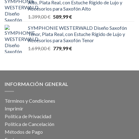
Alto, Plata Real, con Estuche Rígido de Lujo y
era:
es:
Accesorios para Saxofón Alto
2.599,00 €.
1.699,99 €.
El
El
1.399,00
€
589,99
€
precio
precio
SYMPHONIE WESTERWALD Diseño Saxofón
original
actual
Tenor, Plata Real, con Estuche Rígido de Lujo y
era:
es:
Accesorios para Saxofón Tenor
1.399,00 €.
589,99 €.
El
El
1.699,00
€
779,99
€
precio
precio
original
actual
era:
es:
1.699,00 €.
779,99 €.
INFORMACIÓN GENERAL
Términos y Condiciones
Imprimir
Política de Privacidad
Política de Cancelación
Métodos de Pago