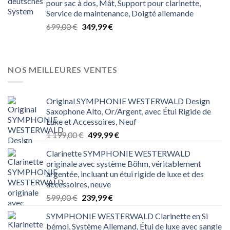
pour sac à dos, Mât, Support pour clarinette,
599,00 €.
239,99 €.
Service de maintenance, Doigté allemande
Le
Le
699,00
€
349,99
€
prix
prix
initial
actuel
était :
est :
699,00 €.
349,99 €.
NOS MEILLEURES VENTES
Original SYMPHONIE WESTERWALD Design
Saxophone Alto, Or/Argent, avec Étui Rigide de
Luxe et Accessoires, Neuf
Le
Le
1 199,00
€
499,99
€
prix
prix
Clarinette SYMPHONIE WESTERWALD
initial
actuel
originale avec système Böhm, véritablement
était :
est :
argentée, incluant un étui rigide de luxe et des
1 199,00 €.
499,99 €.
accessoires, neuve
Le
Le
599,00
€
239,99
€
prix
prix
SYMPHONIE WESTERWALD Clarinette en Si
initial
actuel
bémol, Système Allemand, Étui de luxe avec sangle
était :
est :