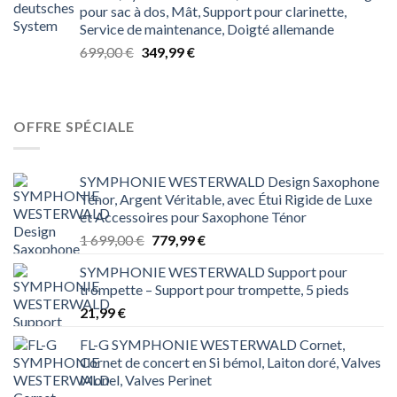
pour sac à dos, Mât, Support pour clarinette,
599,00 €.
239,99 €.
Service de maintenance, Doigté allemande
Le
Le
699,00
€
349,99
€
prix
prix
initial
actuel
était :
est :
699,00 €.
349,99 €.
OFFRE SPÉCIALE
SYMPHONIE WESTERWALD Design Saxophone
Ténor, Argent Véritable, avec Étui Rigide de Luxe
et Accessoires pour Saxophone Ténor
Le
Le
1 699,00
€
779,99
€
prix
prix
SYMPHONIE WESTERWALD Support pour
initial
actuel
trompette – Support pour trompette, 5 pieds
était :
est :
21,99
€
1 699,00 €.
779,99 €.
FL-G SYMPHONIE WESTERWALD Cornet,
Cornet de concert en Si bémol, Laiton doré, Valves
Monel, Valves Perinet