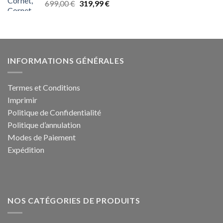
Le
Le
699,00
€
319,99
€
prix
prix
initial
actuel
était :
est :
699,00 €.
319,99 €.
INFORMATIONS GÉNÉRALES
Termes et Conditions
Imprimir
Politique de Confidentialité
Politique d’annulation
Modes de Paiement
Expédition
NOS CATÉGORIES DE PRODUITS