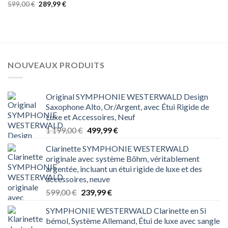
Le
Le
599,00
€
289,99
€
prix
prix
initial
actuel
était :
est :
599,00 €.
289,99 €.
NOUVEAUX PRODUITS
Original SYMPHONIE WESTERWALD Design
Saxophone Alto, Or/Argent, avec Étui Rigide de
Luxe et Accessoires, Neuf
Le
Le
1 199,00
€
499,99
€
prix
prix
Clarinette SYMPHONIE WESTERWALD
initial
actuel
originale avec système Böhm, véritablement
était :
est :
argentée, incluant un étui rigide de luxe et des
1 199,00 €.
499,99 €.
accessoires, neuve
Le
Le
599,00
€
239,99
€
prix
prix
SYMPHONIE WESTERWALD Clarinette en Si
initial
actuel
bémol, Système Allemand, Étui de luxe avec sangle
était :
est :