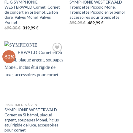
FL-G SYMPHONIE
SYMPHONIE WESTERWALD
WESTERWALD Cornet, Cornet
Trompette Piccolo Monel,
de concert en Si bémol, Laiton
Trompette Piccolo en Si bémol,
doré, Valves Monel, Valves
accessoires pour trompette
Perinet
Le
Le
899,99
€
489,99
€
prix
prix
Le
Le
699,00
€
319,99
€
initial
actuel
prix
prix
était :
est :
initial
actuel
899,99 €.
489,99 €.
était :
est :
699,00 €.
319,99 €.
-52%
Auf
die
Wunschliste
INSTRUMENTS À VENT
SYMPHONIE WESTERWALD
Cornet en Si bémol, plaqué
argent, soupapes Monel, inclus
étui rigide de luxe, accessoires
pour cornet