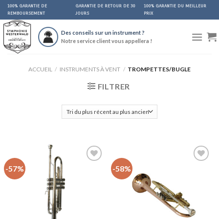
Skip
100% GARANTIE DE
GARANTIE DE RETOUR DE 30
100% GARANTIE DU MEILLEUR
REMBOURSEMENT
JOURS
PRIX
to
content
Des conseils sur un instrument ?
Notre service client vous appellera !
ACCUEIL
/
INSTRUMENTS À VENT
/
TROMPETTES/BUGLE
FILTRER
-57%
-58%
Auf
Auf
die
die
Wunschliste
Wunschliste