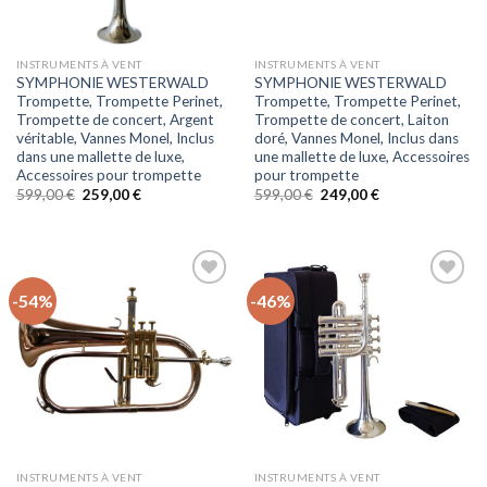
INSTRUMENTS À VENT
INSTRUMENTS À VENT
SYMPHONIE WESTERWALD
SYMPHONIE WESTERWALD
Trompette, Trompette Perinet,
Trompette, Trompette Perinet,
Trompette de concert, Argent
Trompette de concert, Laiton
véritable, Vannes Monel, Inclus
doré, Vannes Monel, Inclus dans
dans une mallette de luxe,
une mallette de luxe, Accessoires
Accessoires pour trompette
pour trompette
Le
Le
Le
Le
599,00
€
259,00
€
599,00
€
249,00
€
prix
prix
prix
prix
initial
actuel
initial
actuel
était :
est :
était :
est :
599,00 €.
259,00 €.
599,00 €.
249,00 €.
-54%
-46%
Auf
Auf
die
die
Wunschliste
Wunschliste
INSTRUMENTS À VENT
INSTRUMENTS À VENT