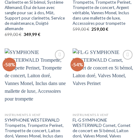
Clarinette en Si bémol, Système
Trompette, Trompette Perinet,
Allemand, Étui de luxe avec
Trompette de concert, Argent
sangle pour sac à dos, Mât,
véritable, Vannes Monel, Inclus
Support pour clarinette, Service
dans une mallette de luxe,
de maintenance, Doigté
Accessoires pour trompette
allemande
Le
Le
599,00
€
259,00
€
prix
prix
Le
Le
699,00
€
349,99
€
initial
actuel
prix
prix
était :
est :
initial
actuel
599,00 €.
259,00 €.
était :
est :
699,00 €.
349,99 €.
-58%
-54%
Auf
Auf
die
die
Wunschliste
Wunschliste
INSTRUMENTS À VENT
INSTRUMENTS À VENT
SYMPHONIE WESTERWALD
FL-G SYMPHONIE
Trompette, Trompette Perinet,
WESTERWALD Cornet, Cornet
Trompette de concert, Laiton
de concert en Si bémol, Laiton
doré, Vannes Monel, Inclus dans
doré, Valves Monel, Valves