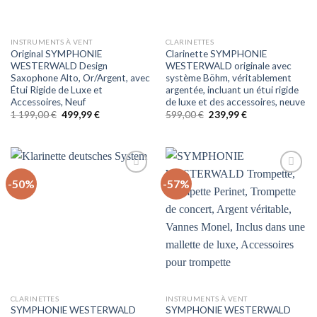
INSTRUMENTS À VENT
CLARINETTES
Original SYMPHONIE
Clarinette SYMPHONIE
WESTERWALD Design
WESTERWALD originale avec
Saxophone Alto, Or/Argent, avec
système Böhm, véritablement
Étui Rigide de Luxe et
argentée, incluant un étui rigide
Accessoires, Neuf
de luxe et des accessoires, neuve
Le
Le
Le
Le
1 199,00
€
499,99
€
599,00
€
239,99
€
prix
prix
prix
prix
initial
actuel
initial
actuel
était :
est :
était :
est :
1 199,00 €.
499,99 €.
599,00 €.
239,99 €.
-50%
-57%
Auf
Auf
die
die
Wunschliste
Wunschliste
CLARINETTES
INSTRUMENTS À VENT
SYMPHONIE WESTERWALD
SYMPHONIE WESTERWALD