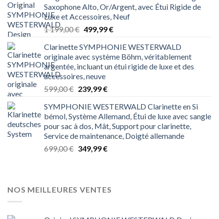
Saxophone Alto, Or/Argent, avec Étui Rigide de
Luxe et Accessoires, Neuf
Le
Le
1 199,00
€
499,99
€
prix
prix
Clarinette SYMPHONIE WESTERWALD
initial
actuel
originale avec système Böhm, véritablement
était :
est :
argentée, incluant un étui rigide de luxe et des
1 199,00 €.
499,99 €.
accessoires, neuve
Le
Le
599,00
€
239,99
€
prix
prix
SYMPHONIE WESTERWALD Clarinette en Si
initial
actuel
bémol, Système Allemand, Étui de luxe avec sangle
était :
est :
pour sac à dos, Mât, Support pour clarinette,
599,00 €.
239,99 €.
Service de maintenance, Doigté allemande
Le
Le
699,00
€
349,99
€
prix
prix
initial
actuel
était :
est :
699,00 €.
349,99 €.
NOS MEILLEURES VENTES