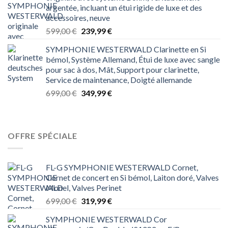
était :
est :
argentée, incluant un étui rigide de luxe et des
1 199,00 €.
499,99 €.
accessoires, neuve
Le
Le
599,00
€
239,99
€
prix
prix
SYMPHONIE WESTERWALD Clarinette en Si
initial
actuel
bémol, Système Allemand, Étui de luxe avec sangle
était :
est :
pour sac à dos, Mât, Support pour clarinette,
599,00 €.
239,99 €.
Service de maintenance, Doigté allemande
Le
Le
699,00
€
349,99
€
prix
prix
initial
actuel
était :
est :
699,00 €.
349,99 €.
OFFRE SPÉCIALE
FL-G SYMPHONIE WESTERWALD Cornet,
Cornet de concert en Si bémol, Laiton doré, Valves
Monel, Valves Perinet
Le
Le
699,00
€
319,99
€
prix
prix
SYMPHONIE WESTERWALD Cor
initial
actuel