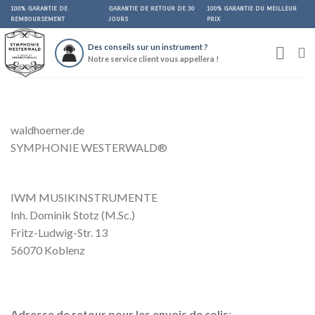
Skip
100% GARANTIE DE
GARANTIE DE RETOUR DE 30
100% GARANTIE DU MEILLEUR
REMBOURSEMENT
JOURS
PRIX
to
content
Des conseils sur un instrument ?
Notre service client vous appellera !
waldhoerner.de
SYMPHONIE WESTERWALD
®
IWM MUSIKINSTRUMENTE
Inh. Dominik Stotz (M.Sc.)
Fritz-Ludwig-Str. 13
56070 Koblenz
Adresse de retour pour les envois de colis
: