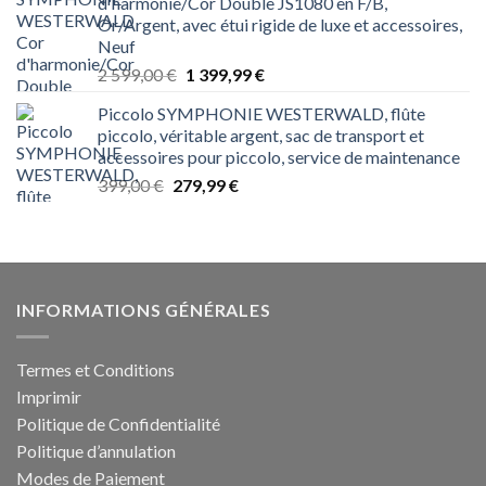
d'harmonie/Cor Double JS1080 en F/B,
était :
est :
Or/Argent, avec étui rigide de luxe et accessoires,
699,00 €.
319,99 €.
Neuf
Le
Le
2 599,00
€
1 399,99
€
prix
prix
Piccolo SYMPHONIE WESTERWALD, flûte
initial
actuel
piccolo, véritable argent, sac de transport et
était :
est :
accessoires pour piccolo, service de maintenance
2 599,00 €.
1 399,99 €.
Le
Le
399,00
€
279,99
€
prix
prix
initial
actuel
était :
est :
399,00 €.
279,99 €.
INFORMATIONS GÉNÉRALES
Termes et Conditions
Imprimir
Politique de Confidentialité
Politique d’annulation
Modes de Paiement