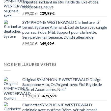
argentée, incluant un étui rigide de luxe et des
1 199,00 €.
499,99 €.
accessoires, neuve
Le
Le
599,00
€
239,99
€
prix
prix
SYMPHONIE WESTERWALD Clarinette en Si
initial
actuel
bémol, Système Allemand, Étui de luxe avec sangle
était :
est :
pour sac à dos, Mât, Support pour clarinette,
599,00 €.
239,99 €.
Service de maintenance, Doigté allemande
Le
Le
699,00
€
349,99
€
prix
prix
initial
actuel
était :
est :
699,00 €.
349,99 €.
NOS MEILLEURES VENTES
Original SYMPHONIE WESTERWALD Design
Saxophone Alto, Or/Argent, avec Étui Rigide de
Luxe et Accessoires, Neuf
Le
Le
1 199,00
€
499,99
€
prix
prix
Clarinette SYMPHONIE WESTERWALD
initial
actuel
originale avec système Böhm, véritablement