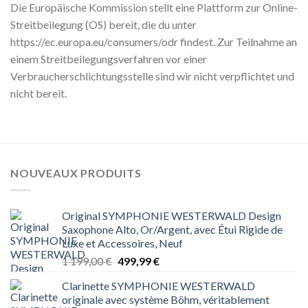
Die Europäische Kommission stellt eine Plattform zur Online-
Streitbeilegung (OS) bereit, die du unter
https://ec.europa.eu/consumers/odr findest. Zur Teilnahme an
einem Streitbeilegungsverfahren vor einer
Verbraucherschlichtungsstelle sind wir nicht verpflichtet und
nicht bereit.
NOUVEAUX PRODUITS
Original SYMPHONIE WESTERWALD Design
Saxophone Alto, Or/Argent, avec Étui Rigide de
Luxe et Accessoires, Neuf
Le
Le
1 199,00
€
499,99
€
prix
prix
Clarinette SYMPHONIE WESTERWALD
initial
actuel
originale avec système Böhm, véritablement
était :
est :