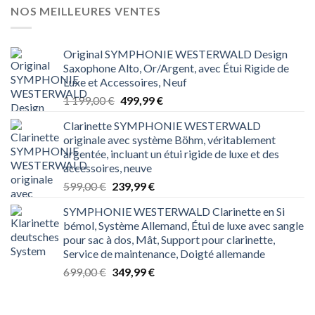
699,00 €.
349,99 €.
NOS MEILLEURES VENTES
Original SYMPHONIE WESTERWALD Design
Saxophone Alto, Or/Argent, avec Étui Rigide de
Luxe et Accessoires, Neuf
Le
Le
1 199,00
€
499,99
€
prix
prix
Clarinette SYMPHONIE WESTERWALD
initial
actuel
originale avec système Böhm, véritablement
était :
est :
argentée, incluant un étui rigide de luxe et des
1 199,00 €.
499,99 €.
accessoires, neuve
Le
Le
599,00
€
239,99
€
prix
prix
SYMPHONIE WESTERWALD Clarinette en Si
initial
actuel
bémol, Système Allemand, Étui de luxe avec sangle
était :
est :
pour sac à dos, Mât, Support pour clarinette,
599,00 €.
239,99 €.
Service de maintenance, Doigté allemande
Le
Le
699,00
€
349,99
€
prix
prix
initial
actuel