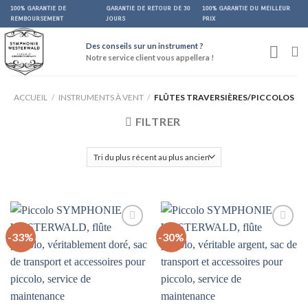
Skip
100% GARANTIE DE
GARANTIE DE RETOUR DE 30
100% GARANTIE DU MEILLEUR
REMBOURSEMENT
JOURS
PRIX
to
content
Des conseils sur un instrument ?
Notre service client vous appellera !
ACCUEIL
/
INSTRUMENTS À VENT
/
FLÛTES TRAVERSIÈRES/PICCOLOS
FILTRER
-33%
-30%
Auf
Auf
die
die
Wunschliste
Wunschliste