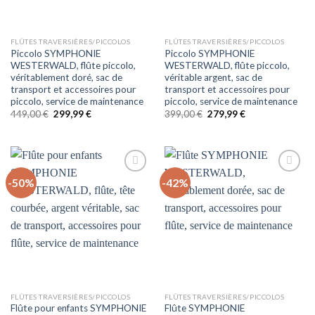
FLÛTES TRAVERSIÈRES/PICCOLOS
FLÛTES TRAVERSIÈRES/PICCOLOS
Piccolo SYMPHONIE
Piccolo SYMPHONIE
WESTERWALD, flûte piccolo,
WESTERWALD, flûte piccolo,
véritablement doré, sac de
véritable argent, sac de
transport et accessoires pour
transport et accessoires pour
piccolo, service de maintenance
piccolo, service de maintenance
Le
Le
Le
Le
449,00
€
299,99
€
399,00
€
279,99
€
prix
prix
prix
prix
initial
actuel
initial
actuel
était :
est :
était :
est :
449,00 €.
299,99 €.
399,00 €.
279,99 €.
-50%
-42%
Auf
Auf
die
die
Wunschliste
Wunschliste
FLÛTES TRAVERSIÈRES/PICCOLOS
FLÛTES TRAVERSIÈRES/PICCOLOS
Flûte pour enfants SYMPHONIE
Flûte SYMPHONIE