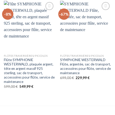
549,00 €.
279,99 €.
499,00 €.
249,99 €.
-8%
-67%
Auf
Auf
die
die
Wunschliste
Wunschliste
FLÛTES TRAVERSIÈRES/PICCOLOS
FLÛTES TRAVERSIÈRES/PICCOLOS
Flûte SYMPHONIE
SYMPHONIE WESTERWALD
WESTERWALD, plaquée argent,
Flûte, argentée, sac de transport,
tête en argent massif 925
accessoires pour flûte, service de
sterling, sac de transport,
maintenance
accessoires pour flûte, service de
Le
Le
699,00
€
229,99
€
prix
prix
maintenance
initial
actuel
Le
Le
599,00
€
549,99
€
était :
est :
prix
prix
699,00 €.
229,99 €.
initial
actuel
était :
est :
599,00 €.
549,99 €.