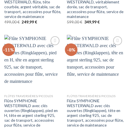
WESTERWALD, flûte, tête
WESTERWALD, véritablement
courbée, argent véritable, sac de
dorée, sac de transport,
transport, accessoires pour flûte,
accessoires pour flûte, service de
service de maintenance
maintenance
Le
Le
Le
Le
499,00
€
249,99
€
599,00
€
349,99
€
prix
prix
prix
prix
initial
actuel
initial
actuel
était :
est :
était :
est :
499,00 €.
249,99 €.
599,00 €.
349,99 €.
-11%
-8%
Auf
Auf
die
die
Wunschliste
Wunschliste
FLÛTES TRAVERSIÈRES/PICCOLOS
FLÛTES TRAVERSIÈRES/PICCOLOS
Flûte SYMPHONIE
Flûte SYMPHONIE
WESTERWALD avec clés
WESTERWALD avec clés
ouvertes (Ringklappen), pied en
ouvertes (Ringklappen), tête en
H, tête en argent sterling 925,
argent sterling 925, sac de
sac de transport, accessoires
transport, accessoires pour flûte,
pour flûte, service de
service de maintenance