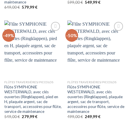
maintenance
Le
Le
599,00
€
549,99
€
prix
prix
Le
Le
649,00
€
579,99
€
initial
actuel
prix
prix
était :
est :
initial
actuel
599,00 €.
549,99 €.
était :
est :
649,00 €.
579,99 €.
-49%
-50%
Auf
Auf
die
die
Wunschliste
Wunschliste
FLÛTES TRAVERSIÈRES/PICCOLOS
FLÛTES TRAVERSIÈRES/PICCOLOS
Flûte SYMPHONIE
Flûte SYMPHONIE
WESTERWALD, avec clés
WESTERWALD, avec clés
ouvertes (Ringklappen), pied en
ouvertes (Ringklappen), plaquée
H, plaquée argent, sac de
argent, sac de transport,
transport, accessoires pour flûte,
accessoires pour flûte, service de
service de maintenance
maintenance
Le
Le
Le
Le
549,00
€
279,99
€
499,00
€
249,99
€
prix
prix
prix
prix
initial
actuel
initial
actuel
était :
est :
était :
est :