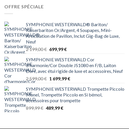
était :
est :
699,00 €.
349,99 €.
OFFRE SPÉCIALE
SYMPHONIE WESTERWALD® Bariton/
Kaiserbariton Or/Argent, 4 Soupapes, Mini-
Articulation de Pavillon, Inclut Gig-Bag de Luxe,
Neuf
Le
Le
2 199,00
€
699,99
€
prix
prix
SYMPHONIE WESTERWALD Cor
initial
actuel
d'harmonie/Cor Double JS1080 en F/B, Laiton
était :
est :
Doré, avec étui rigide de luxe et accessoires, Neuf
2 199,00 €.
699,99 €.
Le
Le
2 599,00
€
1 699,99
€
prix
prix
SYMPHONIE WESTERWALD Trompette Piccolo
initial
actuel
Monel, Trompette Piccolo en Si bémol,
était :
est :
accessoires pour trompette
2 599,00 €.
1 699,99 €.
Le
Le
899,99
€
489,99
€
prix
prix
initial
actuel
était :
est :