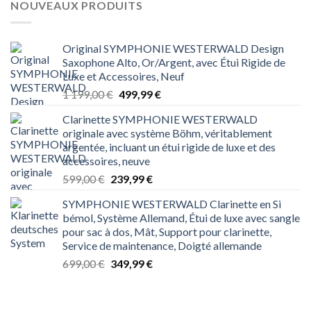
NOUVEAUX PRODUITS
Original SYMPHONIE WESTERWALD Design
Saxophone Alto, Or/Argent, avec Étui Rigide de
Luxe et Accessoires, Neuf
Le
Le
1 199,00
€
499,99
€
prix
prix
Clarinette SYMPHONIE WESTERWALD
initial
actuel
originale avec système Böhm, véritablement
était :
est :
argentée, incluant un étui rigide de luxe et des
1 199,00 €.
499,99 €.
accessoires, neuve
Le
Le
599,00
€
239,99
€
prix
prix
SYMPHONIE WESTERWALD Clarinette en Si
initial
actuel
bémol, Système Allemand, Étui de luxe avec sangle
était :
est :
pour sac à dos, Mât, Support pour clarinette,
599,00 €.
239,99 €.
Service de maintenance, Doigté allemande
Le
Le
699,00
€
349,99
€
prix
prix
initial
actuel
était :
est :