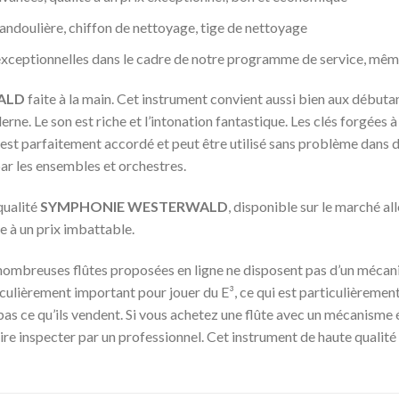
 bandoulière, chiffon de nettoyage, tige de nettoyage
 exceptionnelles dans le cadre de notre programme de service, mêm
ALD
faite à la main. Cet instrument convient aussi bien aux débuta
erne. Le son est riche et l’intonation fantastique. Les clés forgées 
t est parfaitement accordé et peut être utilisé sans problème dans
ar les ensembles et orchestres.
qualité
SYMPHONIE WESTERWALD
, disponible sur le marché a
vée à un prix imbattable.
nombreuses flûtes proposées en ligne ne disposent pas d’un mécan
culièrement important pour jouer du E³, ce qui est particulièrement
pas ce qu’ils vendent. Si vous achetez une flûte avec un mécanisme 
e inspecter par un professionnel. Cet instrument de haute qualit