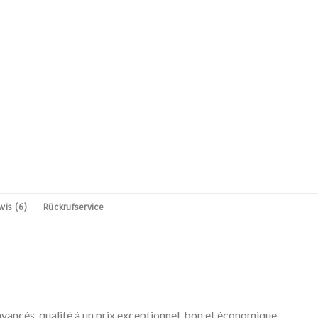
vis (6)
Rückrufservice
vancés, qualité à un prix exceptionnel, bon et économique