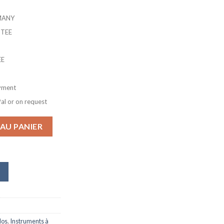
rix
ctuel
RMANY
st :
NTEE
29,99 €.
EE
ayment
Pal or on request
ALD Flûte, argentée, sac de transport, accessoires pour flûte,
AU PANIER
los
,
Instruments à