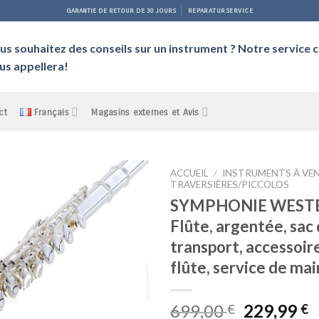
GARANTIE DE RETOUR DE 30 JOURS
REPARATURSERVICE
us souhaitez des conseils sur un instrument ? Notre service c
us appellera!
ct
Français
Magasins externes et Avis
ACCUEIL
/
INSTRUMENTS À VE
TRAVERSIÈRES/PICCOLOS
SYMPHONIE WEST
Auf die
Flûte, argentée, sac
Wunschliste
transport, accessoir
flûte, service de ma
Le
L
699,00
229,99
€
€