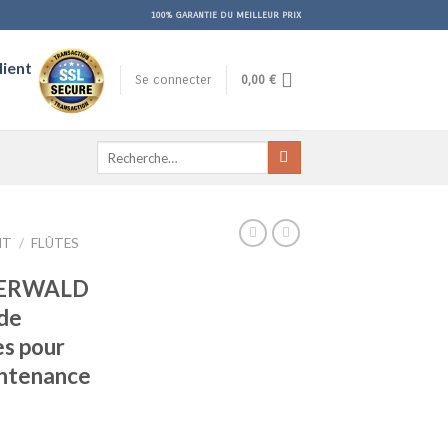
100% GARANTIE DU MEILLEUR PRIX
lient
Se connecter
0,00
€
Recherche
pour :
NT
/
FLÛTES
ERWALD
 de
es pour
intenance
e