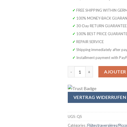
prix
p
initial
a
✓ FREE SHIPPING WITHIN GE
était :
e
✓ 100% MONEY-BACK GUARA
699,00 €.
2
✓ 30-Day RETURN GUARANTEE
✓ 100% BEST PRICE GUARANT
✓ REPAIR SERVICE
✓ Shipping immediately after p
✓ Installment payment with Pay
quantité de SYMPHONIE WESTERW
AJOUTER 
VERTRAG WIDERRUFEN
UGS :
QS
Catégories :
Flûtes traversières/Picco