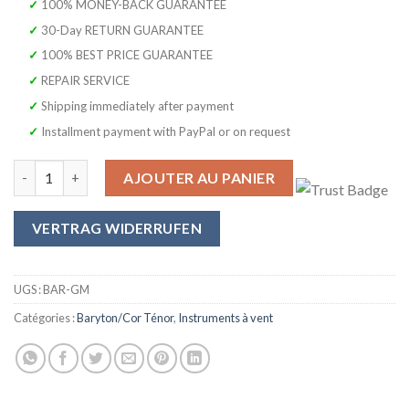
était :
est :
✓ 100% MONEY-BACK GUARANTEE
2 499,00 €.
969,99 €.
✓ 30-Day RETURN GUARANTEE
✓ 100% BEST PRICE GUARANTEE
✓ REPAIR SERVICE
✓ Shipping immediately after payment
✓ Installment payment with PayPal or on request
quantité de SYMPHONIE WESTERWALD® Bariton/ Kaiserbariton en 
AJOUTER AU PANIER
VERTRAG WIDERRUFEN
UGS :
BAR-GM
Catégories :
Baryton/Cor Ténor
,
Instruments à vent