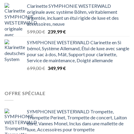
prix
prix
Clarinette SYMPHONIE WESTERWALD
initial
actuel
originale avec système Böhm, véritablement
était :
est :
argentée, incluant un étui rigide de luxe et des
1 199,00 €.
499,99 €.
accessoires, neuve
Le
Le
599,00
€
239,99
€
prix
prix
SYMPHONIE WESTERWALD Clarinette en Si
initial
actuel
bémol, Système Allemand, Étui de luxe avec sangle
était :
est :
pour sac à dos, Mât, Support pour clarinette,
599,00 €.
239,99 €.
Service de maintenance, Doigté allemande
Le
Le
699,00
€
349,99
€
prix
prix
initial
actuel
était :
est :
699,00 €.
349,99 €.
OFFRE SPÉCIALE
SYMPHONIE WESTERWALD Trompette,
Trompette Perinet, Trompette de concert, Laiton
doré, Vannes Monel, Inclus dans une mallette de
luxe, Accessoires pour trompette