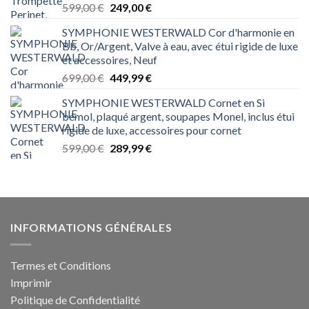
Le
Le
599,00
€
249,00
€
prix
prix
SYMPHONIE WESTERWALD Cor d'harmonie en
initial
actuel
Bb, Or/Argent, Valve à eau, avec étui rigide de luxe
était :
est :
et accessoires, Neuf
599,00 €.
249,00 €.
Le
Le
699,00
€
449,99
€
prix
prix
SYMPHONIE WESTERWALD Cornet en Si
initial
actuel
bémol, plaqué argent, soupapes Monel, inclus étui
était :
est :
rigide de luxe, accessoires pour cornet
699,00 €.
449,99 €.
Le
Le
599,00
€
289,99
€
prix
prix
initial
actuel
était :
est :
599,00 €.
289,99 €.
INFORMATIONS GÉNÉRALES
Termes et Conditions
Imprimir
Politique de Confidentialité