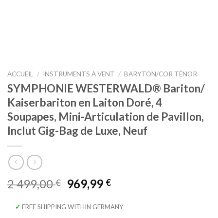
ACCUEIL
/
INSTRUMENTS À VENT
/
BARYTON/COR TÉNOR
SYMPHONIE WESTERWALD® Bariton/
Kaiserbariton en Laiton Doré, 4
Soupapes, Mini-Articulation de Pavillon,
Inclut Gig-Bag de Luxe, Neuf
Le
Le
2 499,00
969,99
€
€
prix
prix
initial
actuel
✓ FREE SHIPPING WITHIN GERMANY