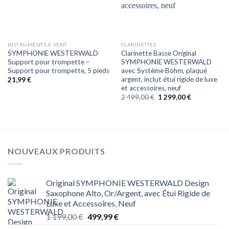
INSTRUMENTS À VENT
CLARINETTES
SYMPHONIE WESTERWALD
Clarinette Basse Original
Support pour trompette –
SYMPHONIE WESTERWALD
Support pour trompette, 5 pieds
avec Système Böhm, plaqué
argent, inclut étui rigide de luxe
21,99
€
et accessoires, neuf
Le
Le
2 499,00
€
1 299,00
€
prix
prix
initial
actuel
était :
est :
2 499,00 €.
1 299,00 €.
NOUVEAUX PRODUITS
Original SYMPHONIE WESTERWALD Design
Saxophone Alto, Or/Argent, avec Étui Rigide de
Luxe et Accessoires, Neuf
Le
Le
1 199,00
€
499,99
€
prix
prix