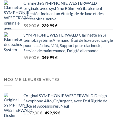
Clarinette SYMPHONIE WESTERWALD
initial
actuel
originale avec système Böhm, véritablement
était :
est :
argentée, incluant un étui rigide de luxe et des
1 199,00 €.
499,99 €.
accessoires, neuve
Le
Le
599,00
€
239,99
€
prix
prix
SYMPHONIE WESTERWALD Clarinette en Si
initial
actuel
bémol, Système Allemand, Étui de luxe avec sangle
était :
est :
pour sac à dos, Mât, Support pour clarinette,
599,00 €.
239,99 €.
Service de maintenance, Doigté allemande
Le
Le
699,00
€
349,99
€
prix
prix
initial
actuel
était :
est :
699,00 €.
349,99 €.
NOS MEILLEURES VENTES
Original SYMPHONIE WESTERWALD Design
Saxophone Alto, Or/Argent, avec Étui Rigide de
Luxe et Accessoires, Neuf
Le
Le
1 199,00
€
499,99
€