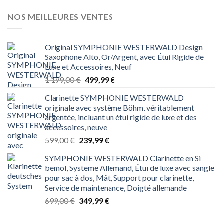
était :
est :
699,00 €.
349,99 €.
NOS MEILLEURES VENTES
Original SYMPHONIE WESTERWALD Design
Saxophone Alto, Or/Argent, avec Étui Rigide de
Luxe et Accessoires, Neuf
Le
Le
1 199,00
€
499,99
€
prix
prix
Clarinette SYMPHONIE WESTERWALD
initial
actuel
originale avec système Böhm, véritablement
était :
est :
argentée, incluant un étui rigide de luxe et des
1 199,00 €.
499,99 €.
accessoires, neuve
Le
Le
599,00
€
239,99
€
prix
prix
SYMPHONIE WESTERWALD Clarinette en Si
initial
actuel
bémol, Système Allemand, Étui de luxe avec sangle
était :
est :
pour sac à dos, Mât, Support pour clarinette,
599,00 €.
239,99 €.
Service de maintenance, Doigté allemande
Le
Le
699,00
€
349,99
€
prix
prix
initial
actuel