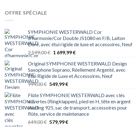
était :
est :
699,00 €.
349,99 €.
OFFRE SPÉCIALE
SYMPHONIE WESTERWALD Cor
d'harmonie/Cor Double JS1080 en F/B, Laiton
Doré, avec étui rigide de luxe et accessoires, Neuf
Le
Le
2 599,00
€
1 699,99
€
prix
prix
Original SYMPHONIE WESTERWALD Design
initial
actuel
Saxophone Soprano, Réellement Argenté, avec
était :
est :
Étui Rigide de Luxe et Accessoires, Neuf
2 599,00 €.
1 699,99 €.
Le
Le
999,00
€
549,99
€
prix
prix
Flûte SYMPHONIE WESTERWALD avec clés
initial
actuel
ouvertes (Ringklappen), pied en H, tête en argent
était :
est :
sterling 925, sac de transport, accessoires pour
999,00 €.
549,99 €.
flûte, service de maintenance
Le
Le
649,00
€
579,99
€
prix
prix
initial
actuel