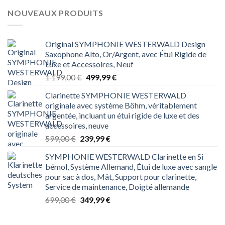
NOUVEAUX PRODUITS
Original SYMPHONIE WESTERWALD Design
Saxophone Alto, Or/Argent, avec Étui Rigide de
Luxe et Accessoires, Neuf
Le
Le
1 199,00
€
499,99
€
prix
prix
Clarinette SYMPHONIE WESTERWALD
initial
actuel
originale avec système Böhm, véritablement
était :
est :
argentée, incluant un étui rigide de luxe et des
1 199,00 €.
499,99 €.
accessoires, neuve
Le
Le
599,00
€
239,99
€
prix
prix
SYMPHONIE WESTERWALD Clarinette en Si
initial
actuel
bémol, Système Allemand, Étui de luxe avec sangle
était :
est :
pour sac à dos, Mât, Support pour clarinette,
599,00 €.
239,99 €.
Service de maintenance, Doigté allemande
Le
Le
699,00
€
349,99
€
prix
prix
initial
actuel