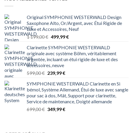
Original SYMPHONIE WESTERWALD Design
Saxophone Alto, Or/Argent, avec Étui Rigide de
Luxe et Accessoires, Neuf
Le
Le
1 199,00
€
499,99
€
prix
prix
Clarinette SYMPHONIE WESTERWALD
initial
actuel
originale avec système Böhm, véritablement
était :
est :
argentée, incluant un étui rigide de luxe et des
1 199,00 €.
499,99 €.
accessoires, neuve
Le
Le
599,00
€
239,99
€
prix
prix
SYMPHONIE WESTERWALD Clarinette en Si
initial
actuel
bémol, Système Allemand, Étui de luxe avec sangle
était :
est :
pour sac à dos, Mât, Support pour clarinette,
599,00 €.
239,99 €.
Service de maintenance, Doigté allemande
Le
Le
699,00
€
349,99
€
prix
prix
initial
actuel
était :
est :