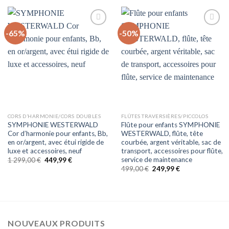
-65%
-50%
Auf
Auf
die
die
Wunschliste
Wunschliste
CORS D’HARMONIE/CORS DOUBLES
FLÛTES TRAVERSIÈRES/PICCOLOS
SYMPHONIE WESTERWALD
Flûte pour enfants SYMPHONIE
Cor d’harmonie pour enfants, Bb,
WESTERWALD, flûte, tête
en or/argent, avec étui rigide de
courbée, argent véritable, sac de
luxe et accessoires, neuf
transport, accessoires pour flûte,
service de maintenance
Le
Le
1 299,00
€
449,99
€
prix
prix
Le
Le
499,00
€
249,99
€
initial
actuel
prix
prix
était :
est :
initial
actuel
1 299,00 €.
449,99 €.
était :
est :
499,00 €.
249,99 €.
NOUVEAUX PRODUITS