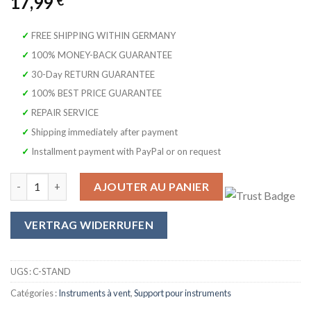
17,99
€
✓ FREE SHIPPING WITHIN GERMANY
✓ 100% MONEY-BACK GUARANTEE
✓ 30-Day RETURN GUARANTEE
✓ 100% BEST PRICE GUARANTEE
✓ REPAIR SERVICE
✓ Shipping immediately after payment
✓ Installment payment with PayPal or on request
quantité de SYMPHONIE WESTERWALD Support pour clarinette – N
AJOUTER AU PANIER
VERTRAG WIDERRUFEN
UGS :
C-STAND
Catégories :
Instruments à vent
,
Support pour instruments