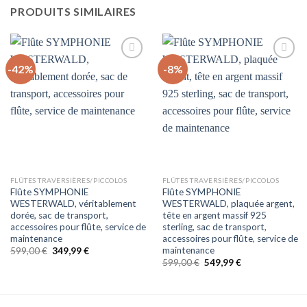
PRODUITS SIMILAIRES
-42%
-8%
Auf
Auf
die
die
Wunschliste
Wunschliste
FLÛTES TRAVERSIÈRES/PICCOLOS
FLÛTES TRAVERSIÈRES/PICCOLOS
Flûte SYMPHONIE
Flûte SYMPHONIE
WESTERWALD, véritablement
WESTERWALD, plaquée argent,
dorée, sac de transport,
tête en argent massif 925
accessoires pour flûte, service de
sterling, sac de transport,
maintenance
accessoires pour flûte, service de
maintenance
Le
Le
599,00
€
349,99
€
prix
prix
Le
Le
599,00
€
549,99
€
initial
actuel
prix
prix
était :
est :
initial
actuel
599,00 €.
349,99 €.
était :
est :
599,00 €.
549,99 €.