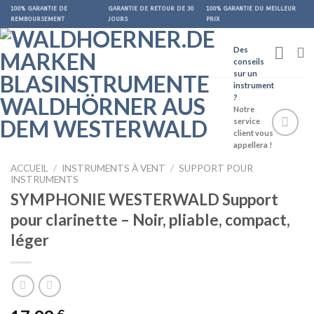
Skip
100% GARANTIE DE
GARANTIE DE RETOUR DE 30
100% GARANTIE DU MEILLEUR
REMBOURSEMENT
JOURS
PRIX
to
content
Des
conseils
sur un
instrument
?
Notre
service
client vous
appellera !
Auf die
ACCUEIL
/
INSTRUMENTS À VENT
/
SUPPORT POUR
Wunschliste
INSTRUMENTS
SYMPHONIE WESTERWALD Support
pour clarinette – Noir, pliable, compact,
léger