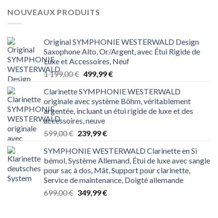
NOUVEAUX PRODUITS
Original SYMPHONIE WESTERWALD Design
Saxophone Alto, Or/Argent, avec Étui Rigide de
Luxe et Accessoires, Neuf
Le
Le
1 199,00
€
499,99
€
prix
prix
Clarinette SYMPHONIE WESTERWALD
initial
actuel
originale avec système Böhm, véritablement
était :
est :
argentée, incluant un étui rigide de luxe et des
1 199,00 €.
499,99 €.
accessoires, neuve
Le
Le
599,00
€
239,99
€
prix
prix
SYMPHONIE WESTERWALD Clarinette en Si
initial
actuel
bémol, Système Allemand, Étui de luxe avec sangle
était :
est :
pour sac à dos, Mât, Support pour clarinette,
599,00 €.
239,99 €.
Service de maintenance, Doigté allemande
Le
Le
699,00
€
349,99
€
prix
prix
initial
actuel