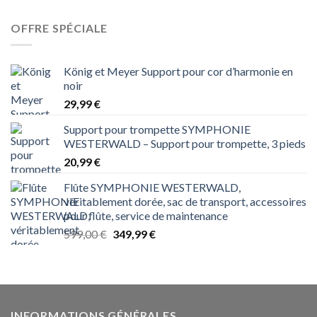
était :
est :
699,00 €.
349,99 €.
OFFRE SPÉCIALE
König et Meyer Support pour cor d’harmonie en
noir
29,99
€
Support pour trompette SYMPHONIE
WESTERWALD – Support pour trompette, 3 pieds
20,99
€
Flûte SYMPHONIE WESTERWALD,
véritablement dorée, sac de transport, accessoires
pour flûte, service de maintenance
Le
Le
599,00
€
349,99
€
prix
prix
initial
actuel
était :
est :
599,00 €.
349,99 €.
INFORMATIONS GÉNÉRALES