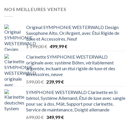
était :
est :
699,00 €.
349,99 €.
NOS MEILLEURES VENTES
Original SYMPHONIE WESTERWALD Design
Saxophone Alto, Or/Argent, avec Étui Rigide de
Luxe et Accessoires, Neuf
Le
Le
1 199,00
€
499,99
€
prix
prix
Clarinette SYMPHONIE WESTERWALD
initial
actuel
originale avec système Böhm, véritablement
était :
est :
argentée, incluant un étui rigide de luxe et des
1 199,00 €.
499,99 €.
accessoires, neuve
Le
Le
599,00
€
239,99
€
prix
prix
SYMPHONIE WESTERWALD Clarinette en Si
initial
actuel
bémol, Système Allemand, Étui de luxe avec sangle
était :
est :
pour sac à dos, Mât, Support pour clarinette,
599,00 €.
239,99 €.
Service de maintenance, Doigté allemande
Le
Le
699,00
€
349,99
€
prix
prix
initial
actuel