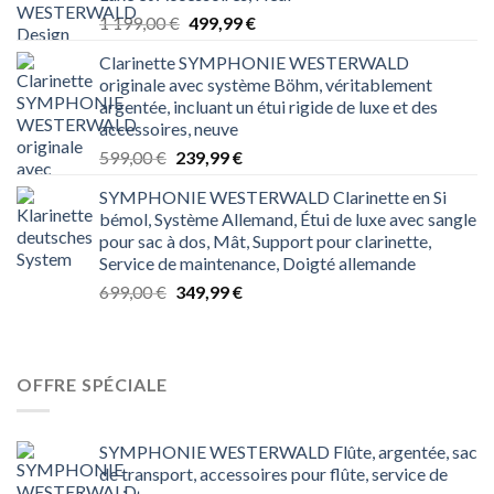
Le
Le
1 199,00
€
499,99
€
prix
prix
Clarinette SYMPHONIE WESTERWALD
initial
actuel
originale avec système Böhm, véritablement
était :
est :
argentée, incluant un étui rigide de luxe et des
1 199,00 €.
499,99 €.
accessoires, neuve
Le
Le
599,00
€
239,99
€
prix
prix
SYMPHONIE WESTERWALD Clarinette en Si
initial
actuel
bémol, Système Allemand, Étui de luxe avec sangle
était :
est :
pour sac à dos, Mât, Support pour clarinette,
599,00 €.
239,99 €.
Service de maintenance, Doigté allemande
Le
Le
699,00
€
349,99
€
prix
prix
initial
actuel
était :
est :
699,00 €.
349,99 €.
OFFRE SPÉCIALE
SYMPHONIE WESTERWALD Flûte, argentée, sac
de transport, accessoires pour flûte, service de