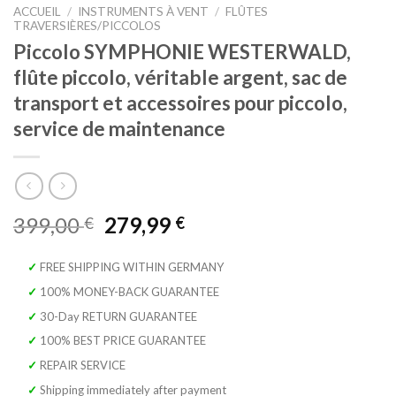
ACCUEIL
/
INSTRUMENTS À VENT
/
FLÛTES
TRAVERSIÈRES/PICCOLOS
Piccolo SYMPHONIE WESTERWALD,
flûte piccolo, véritable argent, sac de
transport et accessoires pour piccolo,
service de maintenance
Le
Le
399,00
279,99
€
€
prix
prix
initial
actuel
✓ FREE SHIPPING WITHIN GERMANY
était :
est :
✓ 100% MONEY-BACK GUARANTEE
399,00 €.
279,99 €.
✓ 30-Day RETURN GUARANTEE
✓ 100% BEST PRICE GUARANTEE
✓ REPAIR SERVICE
✓ Shipping immediately after payment