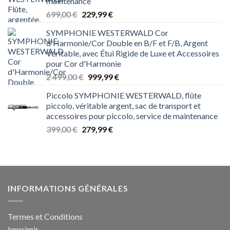
maintenance
Le
Le
699,00
€
229,99
€
prix
prix
SYMPHONIE WESTERWALD Cor
initial
actuel
d'Harmonie/Cor Double en B/F et F/B, Argent
était :
est :
Véritable, avec Étui Rigide de Luxe et Accessoires
699,00 €.
229,99 €.
pour Cor d'Harmonie
Le
Le
2 499,00
€
999,99
€
prix
prix
Piccolo SYMPHONIE WESTERWALD, flûte
initial
actuel
piccolo, véritable argent, sac de transport et
était :
est :
accessoires pour piccolo, service de maintenance
2 499,00 €.
999,99 €.
Le
Le
399,00
€
279,99
€
prix
prix
initial
actuel
était :
est :
399,00 €.
279,99 €.
INFORMATIONS GÉNÉRALES
Termes et Conditions
Imprimir