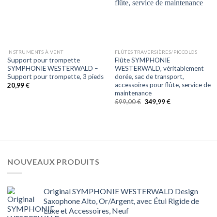
INSTRUMENTS À VENT
FLÛTES TRAVERSIÈRES/PICCOLOS
Support pour trompette
Flûte SYMPHONIE
SYMPHONIE WESTERWALD –
WESTERWALD, véritablement
Support pour trompette, 3 pieds
dorée, sac de transport,
accessoires pour flûte, service de
20,99
€
maintenance
Le
Le
599,00
€
349,99
€
prix
prix
initial
actuel
était :
est :
599,00 €.
349,99 €.
NOUVEAUX PRODUITS
Original SYMPHONIE WESTERWALD Design
Saxophone Alto, Or/Argent, avec Étui Rigide de
Luxe et Accessoires, Neuf