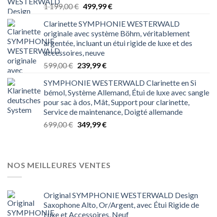
Le
Le
1 199,00
€
499,99
€
prix
prix
Clarinette SYMPHONIE WESTERWALD
initial
actuel
originale avec système Böhm, véritablement
était :
est :
argentée, incluant un étui rigide de luxe et des
1 199,00 €.
499,99 €.
accessoires, neuve
Le
Le
599,00
€
239,99
€
prix
prix
SYMPHONIE WESTERWALD Clarinette en Si
initial
actuel
bémol, Système Allemand, Étui de luxe avec sangle
était :
est :
pour sac à dos, Mât, Support pour clarinette,
599,00 €.
239,99 €.
Service de maintenance, Doigté allemande
Le
Le
699,00
€
349,99
€
prix
prix
initial
actuel
était :
est :
699,00 €.
349,99 €.
NOS MEILLEURES VENTES
Original SYMPHONIE WESTERWALD Design
Saxophone Alto, Or/Argent, avec Étui Rigide de
Luxe et Accessoires, Neuf