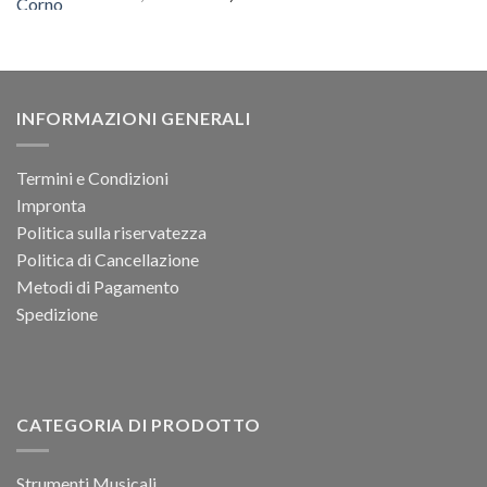
prezzo
prezzo
originale
attuale
era:
è:
2.599,00 €.
1.699,99 €.
INFORMAZIONI GENERALI
Termini e Condizioni
Impronta
Politica sulla riservatezza
Politica di Cancellazione
Metodi di Pagamento
Spedizione
CATEGORIA DI PRODOTTO
Strumenti Musicali