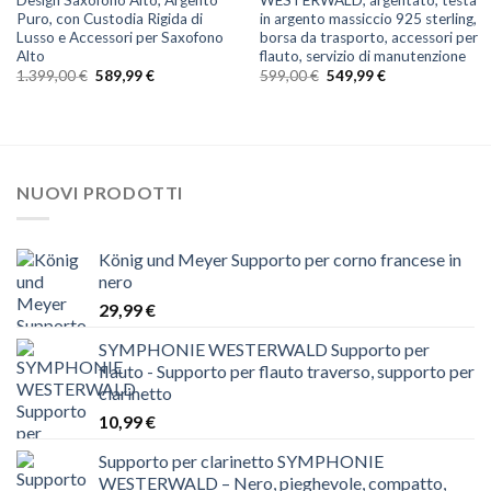
Puro, con Custodia Rigida di
in argento massiccio 925 sterling,
Lusso e Accessori per Saxofono
borsa da trasporto, accessori per
Alto
flauto, servizio di manutenzione
Il
Il
Il
Il
1.399,00
€
589,99
€
599,00
€
549,99
€
prezzo
prezzo
prezzo
prezzo
originale
attuale
originale
attuale
era:
è:
era:
è:
1.399,00 €.
589,99 €.
599,00 €.
549,99 €.
NUOVI PRODOTTI
König und Meyer Supporto per corno francese in
nero
29,99
€
SYMPHONIE WESTERWALD Supporto per
flauto - Supporto per flauto traverso, supporto per
clarinetto
10,99
€
Supporto per clarinetto SYMPHONIE
WESTERWALD – Nero, pieghevole, compatto,