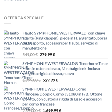
OFFERTA SPECIALE
Flauto SYMPHONIE WESTERWALD, con chiavi
aperte (Ringklappen), piede in H, argentato, borsa
da trasporto, accessori per flauto, servizio di
manutenzione
Il
Il
549,00
€
279,99
€
prezzo
prezzo
SYMPHONIE WESTERWALD® Tenorhorn/Tenor
originale
attuale
Horn in ottone dorato, Minibalgelenk, incluso
era:
è:
valigetta rigida di lusso, nuovo
549,00 €.
279,99 €.
Il
Il
1.999,00
€
529,99
€
prezzo
prezzo
SYMPHONIE WESTERWALD Corno
originale
attuale
Francese/Doppio Corno JS1080 in F/B, Ottone
era:
è:
Dorato, con custodia rigida di lusso e accessori
1.999,00 €.
529,99 €.
per corno francese
Il
Il
2.599,00
€
1.699,99
€