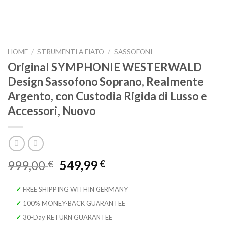
HOME
/
STRUMENTI A FIATO
/
SASSOFONI
Original SYMPHONIE WESTERWALD
Design Sassofono Soprano, Realmente
Argento, con Custodia Rigida di Lusso e
Accessori, Nuovo
Il
Il
999,00
549,99
€
€
prezzo
prezzo
originale
attuale
✓ FREE SHIPPING WITHIN GERMANY
era:
è:
✓ 100% MONEY-BACK GUARANTEE
999,00 €.
549,99 €.
✓ 30-Day RETURN GUARANTEE