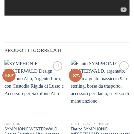
PRODOTTI CORRELATI
-58%
-8%
Auf
Auf
die
die
Wunschliste
Wunschliste
SASSOFONI
FLAUTI TRAVERSI/PICCOLI
SYMPHONIE WESTERWALD
Flauto SYMPHONIE
Design Saxofono Alto, Argento
WESTERWALD, argentato, testa