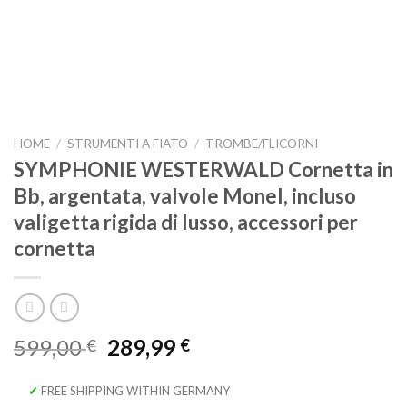
HOME
/
STRUMENTI A FIATO
/
TROMBE/FLICORNI
SYMPHONIE WESTERWALD Cornetta in
Bb, argentata, valvole Monel, incluso
valigetta rigida di lusso, accessori per
cornetta
Il
Il
599,00
289,99
€
€
prezzo
prezzo
originale
attuale
✓ FREE SHIPPING WITHIN GERMANY