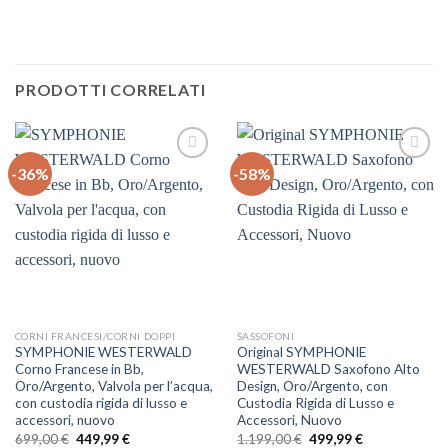
PRODOTTI CORRELATI
-36%
-58%
Auf
Auf
die
die
Wunschliste
Wunschliste
CORNI FRANCESI/CORNI DOPPI
SASSOFONI
SYMPHONIE WESTERWALD
Original SYMPHONIE
Corno Francese in Bb,
WESTERWALD Saxofono Alto
Oro/Argento, Valvola per l’acqua,
Design, Oro/Argento, con
con custodia rigida di lusso e
Custodia Rigida di Lusso e
accessori, nuovo
Accessori, Nuovo
Il
Il
Il
Il
699,00
€
449,99
€
1.199,00
€
499,99
€