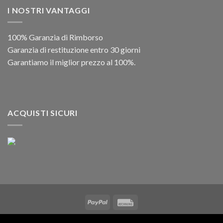
I NOSTRI VANTAGGI
100% Garanzia di Rimborso
Garanzia di restituzione entro 30 giorni
Garantiamo il miglior prezzo al 100%.
ACQUISTI SICURI
Copyright 2026 ©
IWM MUSIKINSTRUMENTE