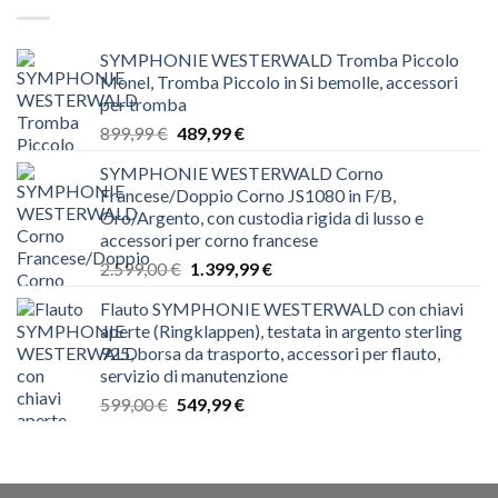
SYMPHONIE WESTERWALD Tromba Piccolo
Monel, Tromba Piccolo in Si bemolle, accessori
per tromba
Il
Il
899,99
€
489,99
€
prezzo
prezzo
SYMPHONIE WESTERWALD Corno
originale
attuale
Francese/Doppio Corno JS1080 in F/B,
era:
è:
Oro/Argento, con custodia rigida di lusso e
899,99 €.
489,99 €.
accessori per corno francese
Il
Il
2.599,00
€
1.399,99
€
prezzo
prezzo
Flauto SYMPHONIE WESTERWALD con chiavi
originale
attuale
aperte (Ringklappen), testata in argento sterling
era:
è:
925, borsa da trasporto, accessori per flauto,
2.599,00 €.
1.399,99 €.
servizio di manutenzione
Il
Il
599,00
€
549,99
€
prezzo
prezzo
originale
attuale
era:
è:
599,00 €.
549,99 €.