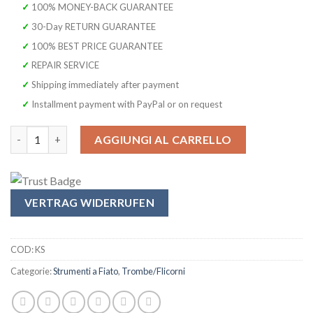
era:
è:
✓ 100% MONEY-BACK GUARANTEE
599,00 €.
289,99 €.
✓ 30-Day RETURN GUARANTEE
✓ 100% BEST PRICE GUARANTEE
✓ REPAIR SERVICE
✓ Shipping immediately after payment
✓ Installment payment with PayPal or on request
SYMPHONIE WESTERWALD Cornetta in Bb, argentata, valvole Monel
AGGIUNGI AL CARRELLO
VERTRAG WIDERRUFEN
COD:
KS
Categorie:
Strumenti a Fiato
,
Trombe/Flicorni