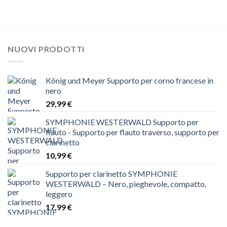
prezzo
prezzo
prezzo
prezzo
originale
attuale
originale
attuale
era:
è:
era:
è:
699,00 €.
449,99 €.
1.199,00 €.
499,99 €.
NUOVI PRODOTTI
König und Meyer Supporto per corno francese in
nero
29,99
€
SYMPHONIE WESTERWALD Supporto per
flauto - Supporto per flauto traverso, supporto per
clarinetto
10,99
€
Supporto per clarinetto SYMPHONIE
WESTERWALD – Nero, pieghevole, compatto,
leggero
17,99
€