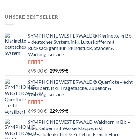
war:
ist:
699,00 €
449,99 €.
UNSERE BESTSELLER
SYMPHONIE WESTERWALD® Klarinette in Bb
– deutsches System, inkl. Luxuskoffer mit
Rucksackgarnitur, Mundstück, Ständer &
Wartungsservice
Bewertet
Ursprünglicher
Aktueller
699,00
€
299,99
€
mit
4.80
Preis
Preis
von 5
SYMPHONIE WESTERWALD® Querflöte – echt
war:
ist:
versilbert, inkl. Tragetasche, Zubehör &
699,00 €
299,99 €.
Wartungsservice
Bewertet
Ursprünglicher
Aktueller
699,00
€
229,99
€
mit
4.83
Preis
Preis
von 5
SYMPHONIE WESTERWALD Waldhorn in Bb –
war:
ist:
Gold/Silber, mit Wasserklappe, inkl.
699,00 €
229,99 €.
Hartschalenkoffer & Zubehör, French Horn