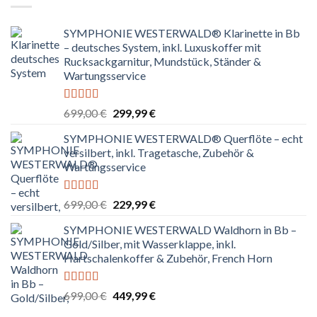
SYMPHONIE WESTERWALD® Klarinette in Bb
– deutsches System, inkl. Luxuskoffer mit
Rucksackgarnitur, Mundstück, Ständer &
Wartungsservice
Bewertet
Ursprünglicher
Aktueller
699,00
€
299,99
€
mit
4.80
Preis
Preis
von 5
SYMPHONIE WESTERWALD® Querflöte – echt
war:
ist:
versilbert, inkl. Tragetasche, Zubehör &
699,00 €
299,99 €.
Wartungsservice
Bewertet
Ursprünglicher
Aktueller
699,00
€
229,99
€
mit
4.83
Preis
Preis
von 5
SYMPHONIE WESTERWALD Waldhorn in Bb –
war:
ist:
Gold/Silber, mit Wasserklappe, inkl.
699,00 €
229,99 €.
Hartschalenkoffer & Zubehör, French Horn
Bewertet
Ursprünglicher
Aktueller
699,00
€
449,99
€
mit
4.67
Preis
Preis
von 5