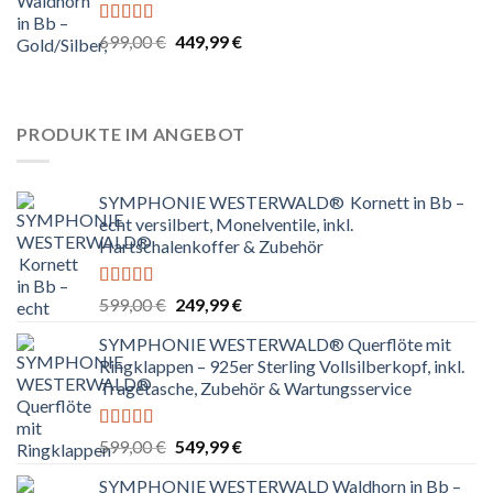
Bewertet
Ursprünglicher
Aktueller
699,00
€
449,99
€
mit
4.67
Preis
Preis
von 5
war:
ist:
699,00 €
449,99 €.
PRODUKTE IM ANGEBOT
SYMPHONIE WESTERWALD® Kornett in Bb –
echt versilbert, Monelventile, inkl.
Hartschalenkoffer & Zubehör
Bewertet
Ursprünglicher
Aktueller
599,00
€
249,99
€
mit
5.00
von
Preis
Preis
5
SYMPHONIE WESTERWALD® Querflöte mit
war:
ist:
Ringklappen – 925er Sterling Vollsilberkopf, inkl.
599,00 €
249,99 €.
Tragetasche, Zubehör & Wartungsservice
Bewertet
Ursprünglicher
Aktueller
599,00
€
549,99
€
mit
5.00
von
Preis
Preis
5
SYMPHONIE WESTERWALD Waldhorn in Bb –
war:
ist: