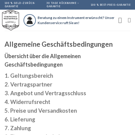
Skip
100 % GELD-ZURÜCK-
30 TAGE RÜCKNAHME -
100 % BEST-PREIS-GARANTIE
GARANTIE
GARANTIE
to
content
Beratung zu einem Instrument erwünscht? Unser
Kundenservice ruft Sie an!
Allgemeine Geschäftsbedingungen
Übersicht über die Allgemeinen
Geschäftsbedingungen
1. Geltungsbereich
2. Vertragspartner
3. Angebot und Vertragsschluss
4. Widerrufsrecht
5. Preise und Versandkosten
6. Lieferung
7. Zahlung