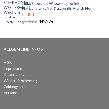
Gold/Silber, mit Wasserklappe, inkl.
599,00 €
549,99 €.
Hartschalenkoffer & Zubehör, French Horn
Bewertet
Ursprünglicher
Aktueller
699,00
€
449,99
€
mit
4.67
Preis
Preis
von 5
war:
ist:
699,00 €
449,99 €.
ALLGEMEINE INFOS
AGB
Impressum
Datenschutz
Widerrufsbelehrung
Zahlungsarten
Versand