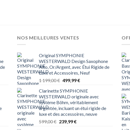
NOS MEILLEURES VENTES
OF
Original SYMPHONIE
ne
WESTERWALD Design Saxophone
 de
Alto, Or/Argent, avec Étui Rigide de
Luxe et Accessoires, Neuf
Le
Le
1 199,00
€
499,99
€
prix
prix
Clarinette SYMPHONIE
initial
actuel
WESTERWALD originale avec
était :
est :
système Böhm, véritablement
1 199,00 €.
499,99 €.
e
argentée, incluant un étui rigide de
luxe et des accessoires, neuve
Le
Le
599,00
€
239,99
€
prix
prix