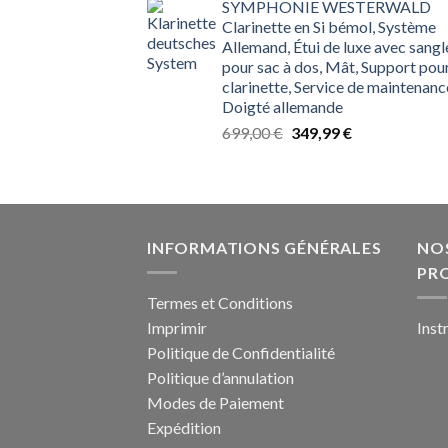
SYMPHONIE WESTERWALD
initial
actuel
Clarinette en Si bémol, Système
était :
est :
Allemand, Étui de luxe avec sangl
599,00 €.
239,99 €.
pour sac à dos, Mât, Support pou
clarinette, Service de maintenanc
Doigté allemande
Le
Le
699,00
€
349,99
€
prix
prix
initial
actuel
était :
est :
699,00 €.
349,99 €.
INFORMATIONS GÉNÉRALES
NOS
PR
Termes et Conditions
Imprimir
Inst
Politique de Confidentialité
Politique d’annulation
Modes de Paiement
Expédition