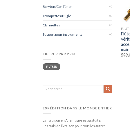
Baryton/Cor Ténor
(4)
Trompettes/Bugle
(5)
+
Clarinettes
(3)
FLÛT
Flû
Support pour instruments
(6)
véri
acce
main
FILTRER PAR PRIX
599,
Prix
Prix
FILTRER
min
max
Recherche
pour :
EXPÉDITION DANS LE MONDE ENTIER
La livraison en Allemagne est gratuite.
Les frais de livraison pour tous les autres