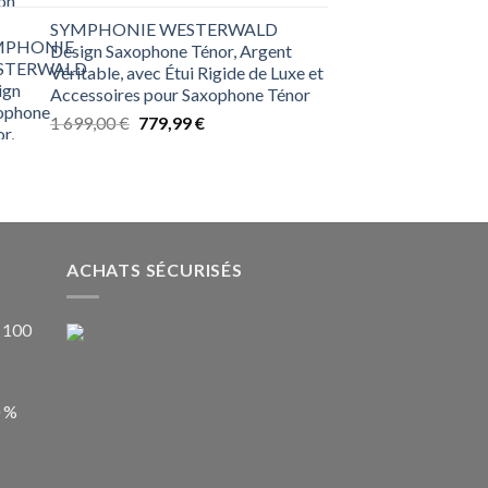
prix
prix
SYMPHONIE WESTERWALD
initial
actuel
Design Saxophone Ténor, Argent
était :
est :
Véritable, avec Étui Rigide de Luxe et
2 499,00 €.
969,99 €.
Accessoires pour Saxophone Ténor
Le
Le
1 699,00
€
779,99
€
prix
prix
initial
actuel
était :
est :
1 699,00 €.
779,99 €.
ACHATS SÉCURISÉS
 100
0 %