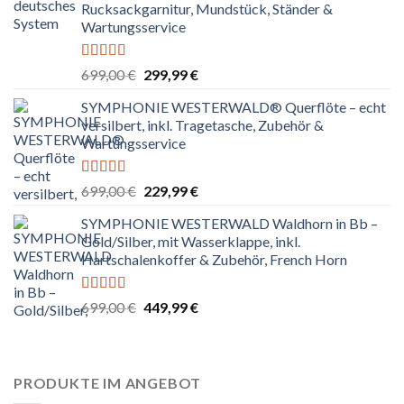
Rucksackgarnitur, Mundstück, Ständer &
Wartungsservice
Bewertet
Ursprünglicher
Aktueller
699,00
€
299,99
€
mit
4.80
Preis
Preis
von 5
SYMPHONIE WESTERWALD® Querflöte – echt
war:
ist:
versilbert, inkl. Tragetasche, Zubehör &
699,00 €
299,99 €.
Wartungsservice
Bewertet
Ursprünglicher
Aktueller
699,00
€
229,99
€
mit
4.83
Preis
Preis
von 5
SYMPHONIE WESTERWALD Waldhorn in Bb –
war:
ist:
Gold/Silber, mit Wasserklappe, inkl.
699,00 €
229,99 €.
Hartschalenkoffer & Zubehör, French Horn
Bewertet
Ursprünglicher
Aktueller
699,00
€
449,99
€
mit
4.67
Preis
Preis
von 5
war:
ist:
699,00 €
449,99 €.
PRODUKTE IM ANGEBOT