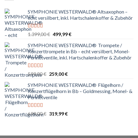
SYMPHONIE WESTERWALD® Altsaxophon –
echt versilbert, inkl. Hartschalenkoffer & Zubehör
Bewertet
Ursprünglicher
Aktueller
1.399,00
€
499,99
€
mit
5.00
von
Preis
Preis
5
SYMPHONIE WESTERWALD® Trompete /
war:
ist:
Konzerttrompete in Bb – echt versilbert, Monel-
1.399,00 €
499,99 €.
Perinetventile, inkl. Hartschalenkoffer & Zubehör
Bewertet
Ursprünglicher
Aktueller
599,00
€
259,00
€
mit
5.00
von
Preis
Preis
5
SYMPHONIE WESTERWALD® Flügelhorn /
war:
ist:
Konzertflügelhorn in Bb – Goldmessing, Monel- &
599,00 €
259,00 €.
Perinetventile
Bewertet
Ursprünglicher
Aktueller
699,00
€
319,99
€
mit
5.00
von
Preis
Preis
5
war:
ist:
699,00 €
319,99 €.