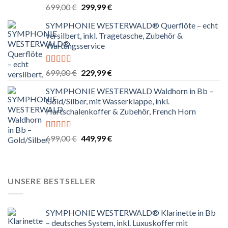
Bewertet
Ursprünglicher
Aktueller
699,00
€
299,99
€
mit
4.80
Preis
Preis
von 5
SYMPHONIE WESTERWALD® Querflöte – echt
war:
ist:
versilbert, inkl. Tragetasche, Zubehör &
699,00 €
299,99 €.
Wartungsservice
Bewertet
Ursprünglicher
Aktueller
699,00
€
229,99
€
mit
4.83
Preis
Preis
von 5
SYMPHONIE WESTERWALD Waldhorn in Bb –
war:
ist:
Gold/Silber, mit Wasserklappe, inkl.
699,00 €
229,99 €.
Hartschalenkoffer & Zubehör, French Horn
Bewertet
Ursprünglicher
Aktueller
699,00
€
449,99
€
mit
4.67
Preis
Preis
von 5
war:
ist:
699,00 €
449,99 €.
UNSERE BESTSELLER
SYMPHONIE WESTERWALD® Klarinette in Bb
– deutsches System, inkl. Luxuskoffer mit