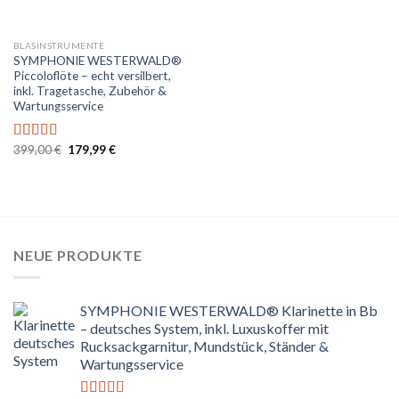
BLASINSTRUMENTE
SYMPHONIE WESTERWALD®
Piccoloflöte – echt versilbert,
inkl. Tragetasche, Zubehör &
Wartungsservice
Ursprünglicher
Aktueller
399,00
€
179,99
€
Bewertet
Preis
Preis
mit
5.00
von
war:
ist:
5
399,00 €
179,99 €.
NEUE PRODUKTE
SYMPHONIE WESTERWALD® Klarinette in Bb
– deutsches System, inkl. Luxuskoffer mit
Rucksackgarnitur, Mundstück, Ständer &
Wartungsservice