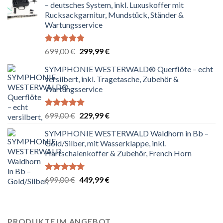
– deutsches System, inkl. Luxuskoffer mit
Rucksackgarnitur, Mundstück, Ständer &
Wartungsservice
Bewertet
Ursprünglicher
Aktueller
699,00
€
299,99
€
mit
4.80
Preis
Preis
von 5
SYMPHONIE WESTERWALD® Querflöte – echt
war:
ist:
versilbert, inkl. Tragetasche, Zubehör &
699,00 €
299,99 €.
Wartungsservice
Bewertet
Ursprünglicher
Aktueller
699,00
€
229,99
€
mit
4.83
Preis
Preis
von 5
SYMPHONIE WESTERWALD Waldhorn in Bb –
war:
ist:
Gold/Silber, mit Wasserklappe, inkl.
699,00 €
229,99 €.
Hartschalenkoffer & Zubehör, French Horn
Bewertet
Ursprünglicher
Aktueller
699,00
€
449,99
€
mit
4.67
Preis
Preis
von 5
war:
ist:
699,00 €
449,99 €.
PRODUKTE IM ANGEBOT