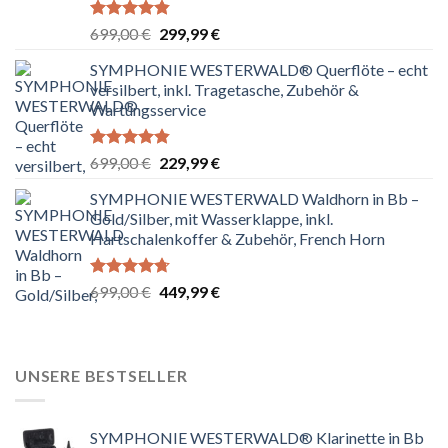
Bewertet
Ursprünglicher
Aktueller
699,00
€
299,99
€
mit
4.80
Preis
Preis
von 5
SYMPHONIE WESTERWALD® Querflöte – echt
war:
ist:
versilbert, inkl. Tragetasche, Zubehör &
699,00 €
299,99 €.
Wartungsservice
Bewertet
Ursprünglicher
Aktueller
699,00
€
229,99
€
mit
4.83
Preis
Preis
von 5
SYMPHONIE WESTERWALD Waldhorn in Bb –
war:
ist:
Gold/Silber, mit Wasserklappe, inkl.
699,00 €
229,99 €.
Hartschalenkoffer & Zubehör, French Horn
Bewertet
Ursprünglicher
Aktueller
699,00
€
449,99
€
mit
4.67
Preis
Preis
von 5
war:
ist:
699,00 €
449,99 €.
UNSERE BESTSELLER
SYMPHONIE WESTERWALD® Klarinette in Bb