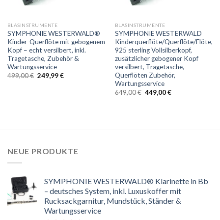
BLASINSTRUMENTE
BLASINSTRUMENTE
SYMPHONIE WESTERWALD®
SYMPHONIE WESTERWALD
Kinder-Querflöte mit gebogenem
Kinderquerflöte/Querflöte/Flöte,
Kopf – echt versilbert, inkl.
925 sterling Vollsilberkopf,
Tragetasche, Zubehör &
zusätzlicher gebogener Kopf
Wartungsservice
versilbert, Tragetasche,
Querflöten Zubehör,
Ursprünglicher
Aktueller
499,00
€
249,99
€
Preis
Preis
Wartungsservice
war:
ist:
Ursprünglicher
Aktueller
649,00
€
449,00
€
499,00 €
249,99 €.
Preis
Preis
war:
ist:
649,00 €
449,00 €.
NEUE PRODUKTE
SYMPHONIE WESTERWALD® Klarinette in Bb
– deutsches System, inkl. Luxuskoffer mit
Rucksackgarnitur, Mundstück, Ständer &
Wartungsservice