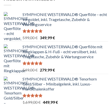
SYMPHONIE WESTERWALD® Querflöte – echt
vergoldet, inkl. Tragetasche, Zubehör &
Wartungsservice
Bewertet
Ursprünglicher
Aktueller
599,00
€
349,99
€
mit
5.00
Preis
Preis
von 5
SYMPHONIE WESTERWALD® Querflöte mit
war:
ist:
Ringklappen & H-Fuß – echt versilbert, inkl.
599,00 €
349,99 €.
Tragetasche, Zubehör & Wartungsservice
Bewertet
Ursprünglicher
Aktueller
549,00
€
279,99
€
mit
5.00
Preis
Preis
von 5
SYMPHONIE WESTERWALD® Tenorhorn
war:
ist:
Gold/Silber – Minibalgelenk, inkl. Luxus-
549,00 €
279,99 €.
Hartschalenkoffer
Bewertet
Ursprünglicher
Aktueller
1.699,00
€
449,99
€
mit
4.75
Preis
Preis
von 5