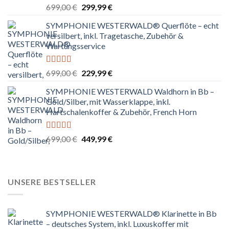
Bewertet
Ursprünglicher
Aktueller
699,00
€
299,99
€
mit
4.80
Preis
Preis
von 5
SYMPHONIE WESTERWALD® Querflöte – echt
war:
ist:
versilbert, inkl. Tragetasche, Zubehör &
699,00 €
299,99 €.
Wartungsservice
Bewertet
Ursprünglicher
Aktueller
699,00
€
229,99
€
mit
4.83
Preis
Preis
von 5
SYMPHONIE WESTERWALD Waldhorn in Bb –
war:
ist:
Gold/Silber, mit Wasserklappe, inkl.
699,00 €
229,99 €.
Hartschalenkoffer & Zubehör, French Horn
Bewertet
Ursprünglicher
Aktueller
699,00
€
449,99
€
mit
4.67
Preis
Preis
von 5
war:
ist:
699,00 €
449,99 €.
UNSERE BESTSELLER
SYMPHONIE WESTERWALD® Klarinette in Bb
– deutsches System, inkl. Luxuskoffer mit