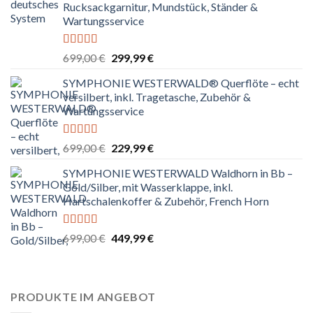
Rucksackgarnitur, Mundstück, Ständer &
Wartungsservice
Bewertet
Ursprünglicher
Aktueller
699,00
€
299,99
€
mit
4.80
Preis
Preis
von 5
SYMPHONIE WESTERWALD® Querflöte – echt
war:
ist:
versilbert, inkl. Tragetasche, Zubehör &
699,00 €
299,99 €.
Wartungsservice
Bewertet
Ursprünglicher
Aktueller
699,00
€
229,99
€
mit
4.83
Preis
Preis
von 5
SYMPHONIE WESTERWALD Waldhorn in Bb –
war:
ist:
Gold/Silber, mit Wasserklappe, inkl.
699,00 €
229,99 €.
Hartschalenkoffer & Zubehör, French Horn
Bewertet
Ursprünglicher
Aktueller
699,00
€
449,99
€
mit
4.67
Preis
Preis
von 5
war:
ist:
699,00 €
449,99 €.
PRODUKTE IM ANGEBOT