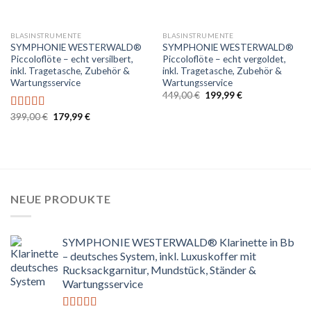
BLASINSTRUMENTE
BLASINSTRUMENTE
SYMPHONIE WESTERWALD®
SYMPHONIE WESTERWALD®
Piccoloflöte – echt versilbert,
Piccoloflöte – echt vergoldet,
inkl. Tragetasche, Zubehör &
inkl. Tragetasche, Zubehör &
Wartungsservice
Wartungsservice
Ursprünglicher
Aktueller
449,00
€
199,99
€
Preis
Preis
war:
ist:
Ursprünglicher
Aktueller
399,00
€
179,99
€
Bewertet
449,00 €
199,99 €.
Preis
Preis
mit
5.00
von
war:
ist:
5
399,00 €
179,99 €.
NEUE PRODUKTE
SYMPHONIE WESTERWALD® Klarinette in Bb
– deutsches System, inkl. Luxuskoffer mit
Rucksackgarnitur, Mundstück, Ständer &
Wartungsservice