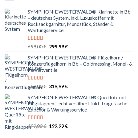
SYMPHONIE WESTERWALD® Klarinette in Bb
– deutsches System, inkl. Luxuskoffer mit
Rucksackgarnitur, Mundstück, Ständer &
Wartungsservice
Bewertet
Ursprünglicher
Aktueller
699,00
€
299,99
€
mit
4.80
Preis
Preis
von 5
SYMPHONIE WESTERWALD® Flügelhorn /
war:
ist:
Konzertflügelhorn in Bb – Goldmessing, Monel- &
699,00 €
299,99 €.
Perinetventile
Bewertet
Ursprünglicher
Aktueller
699,00
€
319,99
€
mit
5.00
von
Preis
Preis
5
SYMPHONIE WESTERWALD® Querflöte mit
war:
ist:
Ringklappen – echt versilbert, inkl. Tragetasche,
699,00 €
319,99 €.
Zubehör & Wartungsservice
Bewertet
Ursprünglicher
Aktueller
499,00
€
199,99
€
mit
5.00
von
Preis
Preis
5